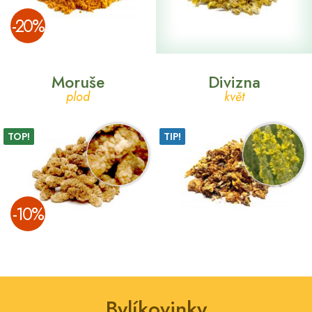
­-20%
Moruše
Divizna
plod
květ
TOP!
TIP!
­-10%
Bylíkovinky