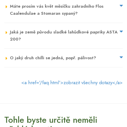
Máte prosím vás květ měsíčku zahradního Flos
Caalendulae a Stomaran sypaný?
Jaká je země původu sladké lahůdkové papriky ASTA
200?
O jaký druh chilli se jedná, popř. pálivost?
<a href='/faq.html'>zobrazit všechny dotazy</a>
Tohle byste určitě neměli