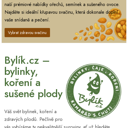
naší prémiové nabídky ořechů, semínek a sušeného ovoce.
Najděte si ideální křupavou svačinu, která dokonale doplní
vaše snídaně a pečení.
Vybrat zdravou svačinu
Bylík.cz –
bylinky,
koření a
sušené plody
Váš svět bylinek, koření a
zdravých plodů. Pečlivě pro
vás vybíráme ty nejkvalitnější suroviny, ať už hledáte