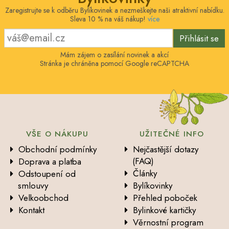
Zaregistrujte se k odběru Bylíkovinek a nezmeškejte naši atraktivní nabídku.
Sleva 10 % na váš nákup!
více
Přihlásit se
Mám zájem o zasílání novinek a akcí
Stránka je chráněna pomocí Google reCAPTCHA
VŠE O NÁKUPU
UŽITEČNÉ INFO
Obchodní podmínky
Nejčastější dotazy
(FAQ)
Doprava a platba
Články
Odstoupení od
smlouvy
Bylíkovinky
Velkoobchod
Přehled poboček
Kontakt
Bylinkové kartičky
Věrnostní program