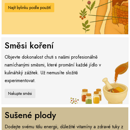
Najít bylinku podle použití
Směsi koření
Objevte dokonalost chuti s našimi profesionálně
namíchanými směsmi, které promění každé jídlo v
kulinářský zážitek. Už nemusíte složitě
experimentovat.
Nakupte směsi
Sušené plody
Dodejte svému tělu energii, důležité vitamíny a zdravé tuky z