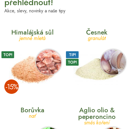
přehlédnout!
Akce, slevy, novinky a naše tipy
Himalájská sůl
Česnek
jemně mletá
granulát
TOP!
TIP!
TOP!
­-15%
Borůvka
Aglio olio &
peperoncino
nať
směs koření