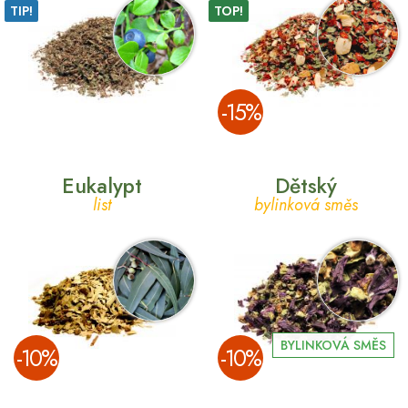
TIP!
TOP!
­-15%
Eukalypt
Dětský
list
bylinková směs
BYLINKOVÁ SMĚS
­-10%
­-10%