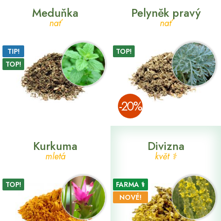
Meduňka
Pelyněk pravý
nať
nať
TIP!
TOP!
TOP!
­-20%
Kurkuma
Divizna
mletá
květ ⚕
TOP!
FARMA ⚕
NOVÉ!