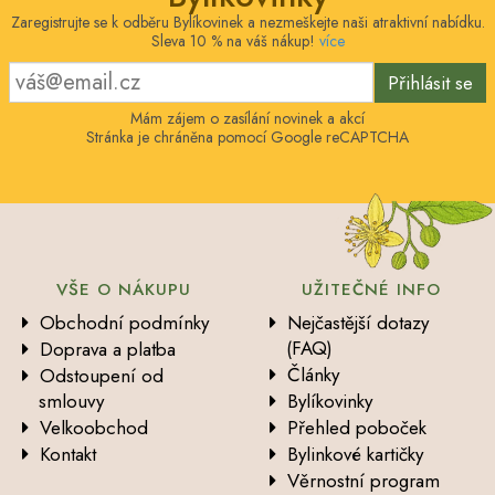
Zaregistrujte se k odběru Bylíkovinek a nezmeškejte naši atraktivní nabídku.
Sleva 10 % na váš nákup!
více
Přihlásit se
Mám zájem o zasílání novinek a akcí
Stránka je chráněna pomocí Google reCAPTCHA
VŠE O NÁKUPU
UŽITEČNÉ INFO
Obchodní podmínky
Nejčastější dotazy
(FAQ)
Doprava a platba
Články
Odstoupení od
smlouvy
Bylíkovinky
Velkoobchod
Přehled poboček
Kontakt
Bylinkové kartičky
Věrnostní program