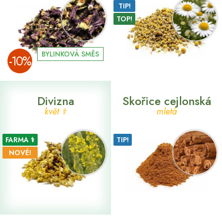
TIP!
TOP!
BYLINKOVÁ SMĚS
­-10%
Divizna
Skořice cejlonská
květ ⚕
mletá
FARMA ⚕
TIP!
NOVÉ!