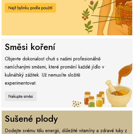
Najít bylinku podle použití
Směsi koření
Objevte dokonalost chuti s našimi profesionálně
namíchanými směsmi, které promění každé jídlo v
kulinářský zážitek. Už nemusíte složitě
experimentovat.
Nakupte směsi
Sušené plody
Dodejte svému tělu energii, důležité vitamíny a zdravé tuky z