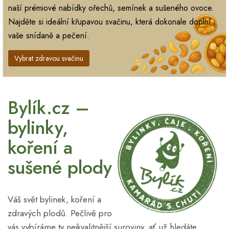
naší prémiové nabídky ořechů, semínek a sušeného ovoce.
Najděte si ideální křupavou svačinu, která dokonale doplní
vaše snídaně a pečení.
Vybrat zdravou svačinu
Bylík.cz –
bylinky,
koření a
sušené plody
Váš svět bylinek, koření a
zdravých plodů. Pečlivě pro
vás vybíráme ty nejkvalitnější suroviny, ať už hledáte