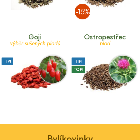
­-15%
Goji
Ostropestřec
výběr sušených plodů
plod
TIP!
TIP!
TOP!
Bylíkovinky