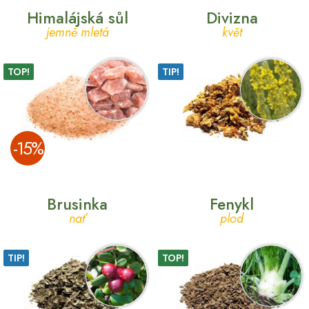
Himalájská sůl
Divizna
jemně mletá
květ
TOP!
TIP!
­-15%
Brusinka
Fenykl
nať
plod
TIP!
TOP!