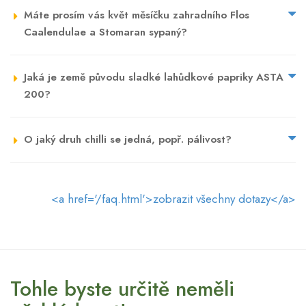
Máte prosím vás květ měsíčku zahradního Flos
Caalendulae a Stomaran sypaný?
Jaká je země původu sladké lahůdkové papriky ASTA
200?
O jaký druh chilli se jedná, popř. pálivost?
<a href='/faq.html'>zobrazit všechny dotazy</a>
Tohle byste určitě neměli