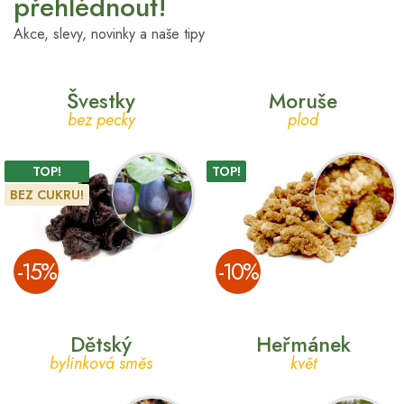
přehlédnout!
Akce, slevy, novinky a naše tipy
Švestky
Moruše
bez pecky
plod
TOP!
TOP!
BEZ CUKRU!
­-15%
­-10%
Dětský
Heřmánek
bylinková směs
květ