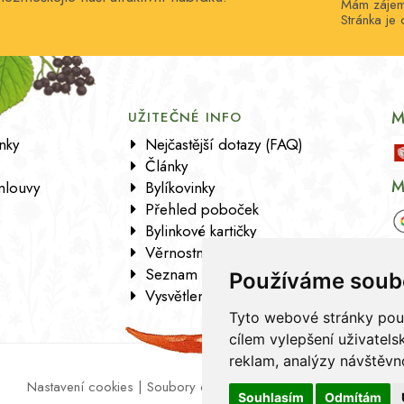
Mám zájem 
Stránka j
M
UŽITEČNÉ INFO
nky
Nejčastější dotazy (FAQ)
Články
M
mlouvy
Bylíkovinky
Přehled poboček
Bylinkové kartičky
Věrnostní program
Seznam sortimentu
Používáme soub
Vysvětlení analytických údajů
Tyto webové stránky použí
cílem vylepšení uživatel
reklam, analýzy návštěvno
Nastavení cookies
|
Soubory cookies
|
Zásady zpracování osob
Souhlasím
Odmítám