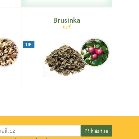
Brusinka
nať
TIP!
Přihlásit se