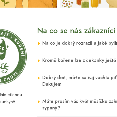
Na co se nás zákazníci 
Na co je dobrý rozrazil a jaké by
Kromě kořene lze z čekanky ještě n
Dobrý deň, môže sa čaj vachta piť
Dakujem
edáte cílenou
Máte prosím vás květ měsíčku zah
 kuchyně.
sypaný?