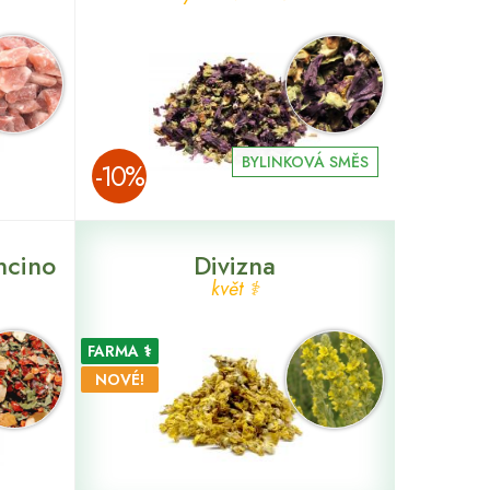
BYLINKOVÁ SMĚS
­-10%
ncino
Divizna
květ ⚕
FARMA ⚕
NOVÉ!