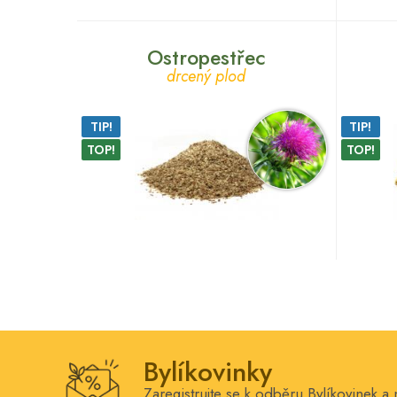
Ostropestřec
drcený plod
TIP!
TIP!
TOP!
TOP!
Bylíkovinky
Zaregistrujte se k odběru Bylíkovinek a 