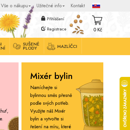
Vše o nákupu
Užitečné info
Kontakt
Přihlášení
Registrace
0 Kč
I
SUŠENÉ
MAZLÍČCI
NÍ
PLODY
Mixér bylin
.
Namíchejte si
bylinnou směs přesně
podle svých potřeb.
chuť,
Využijte náš Mixér
e.
bylin a vytvořte si
řešení na míru, které