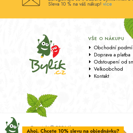
Sleva 10 % na váš nákup!
více
VŠE O NÁKUPU
Obchodní podmí
Doprava a platba
Odstoupení od s
Velkoobchod
Kontakt
Copyright
2026 Lbros s.r.o.
Ahoj. Chcete 10% slevu na objednávku?