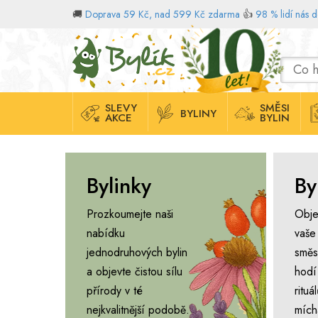
🚚
Doprava 59 Kč, nad 599 Kč zdarma
👍
98 % lidí nás 
Domů
SLEVY
SMĚSI
BYLINY
AKCE
BYLIN
Bylinky
By
Prozkoumejte naši
Obje
nabídku
vaše
jednodruhových bylin
směs
a objevte čistou sílu
hodí
přírody v té
ritu
nejkvalitnější podobě.
mích