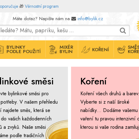
doporučuje
🎁
Věrnostní program
Máte dotaz? Napište nám na
info@bylik.cz
BYLINKY
MIXÉR
SMĚS
KOŘENÍ
PODLE POUŽITÍ
BYLIN
KOŘE
linkové směsi
Koření
vte bylinkové směsi pro
Koření všech druhů a barev
 potřeby. V našem přehledu
Vyberte si z naší široké
í najdete směs, která se
nabídky… Dodáme vašemu
 do vašich každodenních
vaření tu pravou intenzivní 
álů a zvyků. Naše směsi
kterou si vaše rodina zamiluj
áme podle tradičních