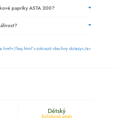
dkové papriky ASTA 200?
pálivost?
a href='/faq.html'>zobrazit všechny dotazy</a>
Dětský
bylinková směs