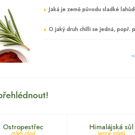
Jaká je země původu sladké lahů
O jaký druh chilli se jedná, popř. 
<
 přehlédnout!
Ostropestřec
Himalájská sůl
mletý plod
jemně mletá