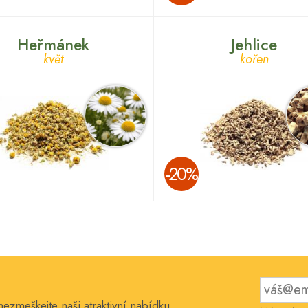
Heřmánek
Jehlice
květ
kořen
­-20%
nezmeškejte naši atraktivní nabídku.