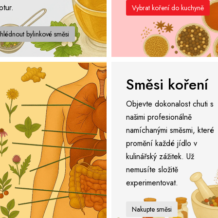
ptur.
Vybrat koření do kuchyně
hlédnout bylinkové směsi
Směsi koření
Objevte dokonalost chuti s
našimi profesionálně
namíchanými směsmi, které
promění každé jídlo v
kulinářský zážitek. Už
nemusíte složitě
experimentovat.
Nakupte směsi