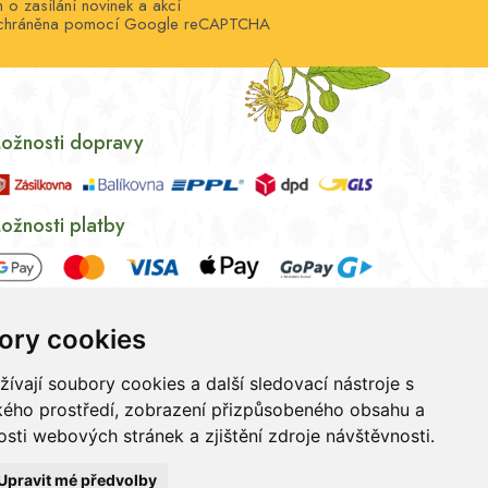
o zasílání novinek a akcí
e chráněna pomocí Google reCAPTCHA
ožnosti dopravy
ožnosti platby
ory cookies
vají soubory cookies a další sledovací nástroje s
ského prostředí, zobrazení přizpůsobeného obsahu a
sti webových stránek a zjištění zdroje návštěvnosti.
ních údajů
|
Souhlas se zpracováním osobních údajů
Upravit mé předvolby