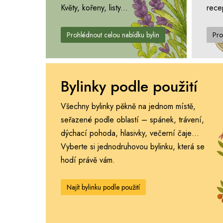
Květy, kořeny, listy...
rece
Prohlédnout celou nabídku bylin
Pro
Bylinky podle použití
Všechny bylinky pěkně na jednom místě,
seřazené podle oblastí – spánek, trávení,
dýchací pohoda, hlasivky, večerní čaje…
Vyberte si jednodruhovou bylinku, která se
hodí právě vám.
Najít bylinku podle použití