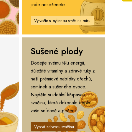
jinde neseženete.
Vytvořte si bylinnou směs na míru
Sušené plody
Dodejte svému tělu energii,
důležité vitamíny a zdravé tuky z
naší prémiové nabídky ořechů,
semínek a sušeného ovoce.
Najděte si ideální křupavou
svačinu, která dokonale doplní
vaše snídaně a pečení.
Vybrat zdravou svačinu