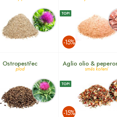
TOP!
­-15%
Ostropestřec
Aglio olio & pepero
plod
směs koření
TOP!
­-15%