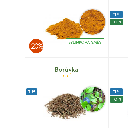
TIP!
TOP!
BYLINKOVÁ SMĚS
­-20%
Borůvka
nať
TIP!
TIP!
TOP!