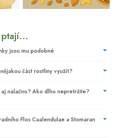
ptají...
linky jsou mu podobné
ějakou část rostliny využít?
 aj nalačno? Ako dlho nepretržite?
radního Flos Caalendulae a Stomaran