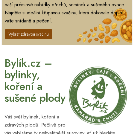
naší prémiové nabídky ořechů, semínek a sušeného ovoce.
Najděte si ideální křupavou svačinu, která dokonale doplní
vaše snídaně a pečení.
Vybrat zdravou svačinu
Bylík.cz –
bylinky,
koření a
sušené plody
Váš svět bylinek, koření a
zdravých plodů. Pečlivě pro
vás vybíráme ty nejkvalitnější suroviny, ať už hledáte