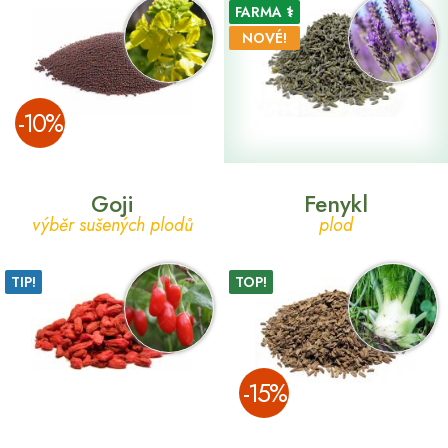
FARMA ⚕
NOVÉ!
­-10%
Goji
Fenykl
výběr sušených plodů
plod
TIP!
TOP!
­-15%