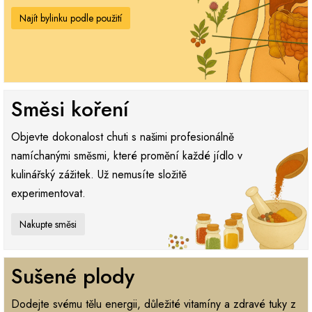
Najít bylinku podle použití
Směsi koření
Objevte dokonalost chuti s našimi profesionálně
namíchanými směsmi, které promění každé jídlo v
kulinářský zážitek. Už nemusíte složitě
experimentovat.
Nakupte směsi
Sušené plody
Dodejte svému tělu energii, důležité vitamíny a zdravé tuky z