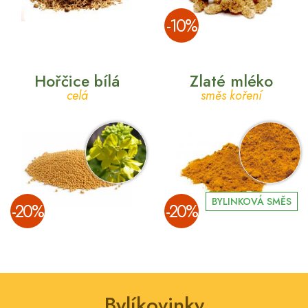
­-10%
Hořčice bílá
Zlaté mléko
celá
směs koření
BYLINKOVÁ SMĚS
­-20%
­-20%
Bylíkovinky