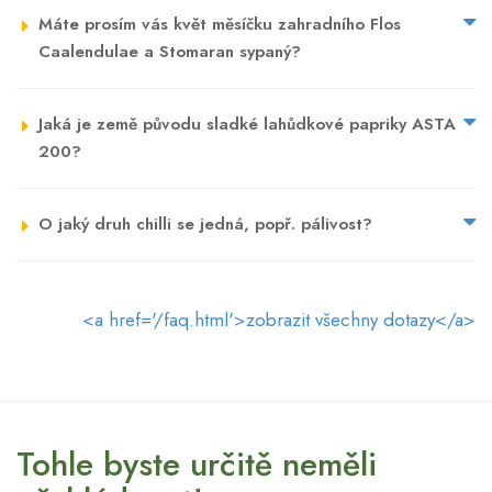
Máte prosím vás květ měsíčku zahradního Flos
Caalendulae a Stomaran sypaný?
Jaká je země původu sladké lahůdkové papriky ASTA
200?
O jaký druh chilli se jedná, popř. pálivost?
<a href='/faq.html'>zobrazit všechny dotazy</a>
Tohle byste určitě neměli