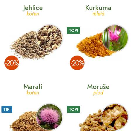
Jehlice
Kurkuma
kořen
mletá
TOP!
­-20%
­-20%
Maralí
Moruše
kořen
plod
TIP!
TOP!