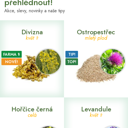
přehlédnout!
Akce, slevy, novinky a naše tipy
Divizna
Ostropestřec
květ ⚕
mletý plod
FARMA ⚕
TIP!
NOVÉ!
TOP!
Hořčice černá
Levandule
celá
květ ⚕