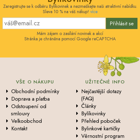
Zaregistrujte se k odběru Bylíkovinek a nezmeškejte naši atraktivní nabídku.
Sleva 10 % na váš nákup!
více
Přihlásit se
Mám zájem o zasílání novinek a akcí
Stránka je chráněna pomocí Google reCAPTCHA
VŠE O NÁKUPU
UŽITEČNÉ INFO
Obchodní podmínky
Nejčastější dotazy
(FAQ)
Doprava a platba
Články
Odstoupení od
smlouvy
Bylíkovinky
Velkoobchod
Přehled poboček
Kontakt
Bylinkové kartičky
Věrnostní program