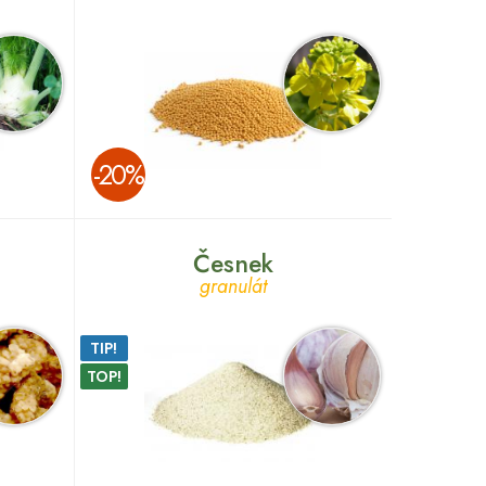
­-20%
Česnek
granulát
TIP!
TOP!