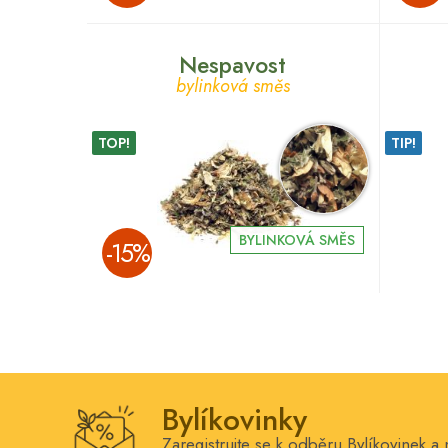
Nespavost
bylinková směs
TOP!
TIP!
BYLINKOVÁ SMĚS
­-15%
Bylíkovinky
Zaregistrujte se k odběru Bylíkovinek a 