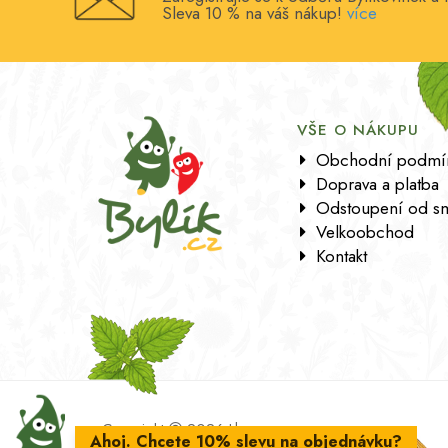
Sleva 10 % na váš nákup!
více
VŠE O NÁKUPU
Obchodní podmí
Doprava a platba
Odstoupení od s
Velkoobchod
Kontakt
Copyright
2026 Lbros s.r.o.
Ahoj. Chcete 10% slevu na objednávku?