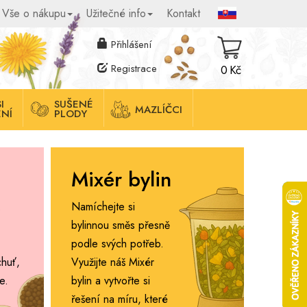
Vše o nákupu
Užitečné info
Kontakt
Přihlášení
Registrace
0 Kč
I
SUŠENÉ
MAZLÍČCI
NÍ
PLODY
Mixér bylin
.
Namíchejte si
bylinnou směs přesně
podle svých potřeb.
chuť,
Využijte náš Mixér
e.
bylin a vytvořte si
řešení na míru, které