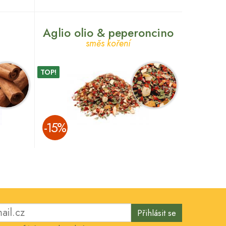
Aglio olio & peperoncino
směs koření
TOP!
­-15%
Přihlásit se