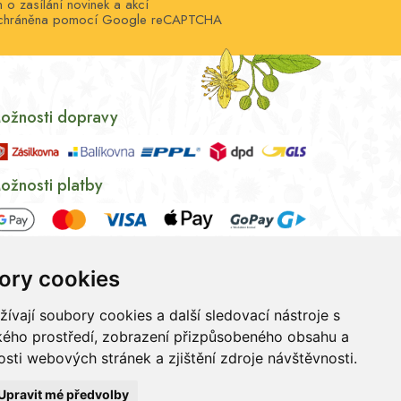
o zasílání novinek a akcí
e chráněna pomocí Google reCAPTCHA
ožnosti dopravy
ožnosti platby
ory cookies
vají soubory cookies a další sledovací nástroje s
ského prostředí, zobrazení přizpůsobeného obsahu a
sti webových stránek a zjištění zdroje návštěvnosti.
ních údajů
|
Souhlas se zpracováním osobních údajů
Upravit mé předvolby