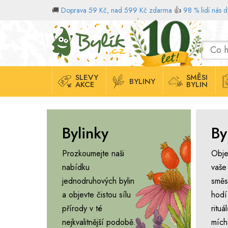
🚚
Doprava 59 Kč, nad 599 Kč zdarma
👍
98 % lidí nás 
Domů
SLEVY
SMĚSI
BYLINY
AKCE
BYLIN
Bylinky
By
Prozkoumejte naši
Obje
nabídku
vaše
jednodruhových bylin
směs
a objevte čistou sílu
hodí
přírody v té
ritu
nejkvalitnější podobě.
mích