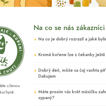
Na co se nás zákazníci 
Na co je dobrý rozrazil a jaké by
Kromě kořene lze z čekanky ještě n
Dobrý deň, môže sa čaj vachta piť
Dakujem
edáte cílenou
Máte prosím vás květ měsíčku zah
 kuchyně.
sypaný?