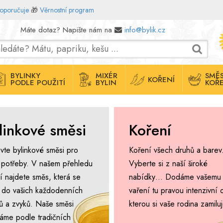
doporučuje
🎁
Věrnostní program
Máte dotaz? Napište nám na
info@bylik.cz
BYLINKY
MIXÉR
SMĚS
KOŘENÍ
PODLE POUŽITÍ
BYLIN
KOŘE
linkové směsi
Koření
vte bylinkové směsi pro
Koření všech druhů a barev
 potřeby. V našem přehledu
Vyberte si z naší široké
í najdete směs, která se
nabídky… Dodáme vašemu
 do vašich každodenních
vaření tu pravou intenzivní 
álů a zvyků. Naše směsi
kterou si vaše rodina zamiluj
áme podle tradičních