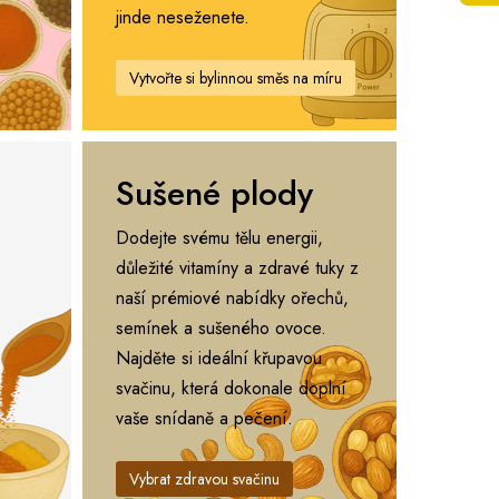
jinde neseženete.
Vytvořte si bylinnou směs na míru
Sušené plody
Dodejte svému tělu energii,
důležité vitamíny a zdravé tuky z
naší prémiové nabídky ořechů,
semínek a sušeného ovoce.
Najděte si ideální křupavou
svačinu, která dokonale doplní
vaše snídaně a pečení.
Vybrat zdravou svačinu