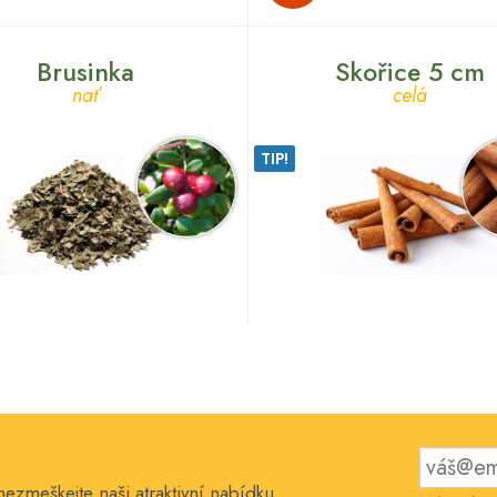
Brusinka
Skořice 5 cm
nať
celá
TIP!
nezmeškejte naši atraktivní nabídku.