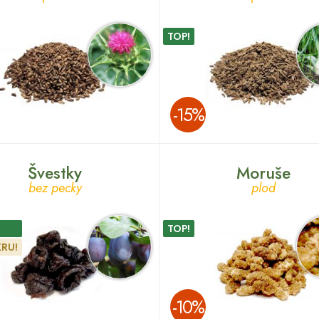
TOP!
­-15%
Švestky
Moruše
bez pecky
plod
TOP!
RU!
­-10%