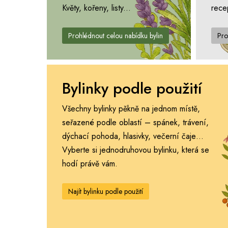
Květy, kořeny, listy...
rece
Prohlédnout celou nabídku bylin
Pro
Bylinky podle použití
Všechny bylinky pěkně na jednom místě,
seřazené podle oblastí – spánek, trávení,
dýchací pohoda, hlasivky, večerní čaje…
Vyberte si jednodruhovou bylinku, která se
hodí právě vám.
Najít bylinku podle použití