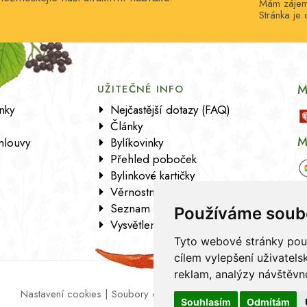
Mám zájem 
Stránka j
M
UŽITEČNÉ INFO
nky
Nejčastější dotazy (FAQ)
Články
M
mlouvy
Bylíkovinky
Přehled poboček
Bylinkové kartičky
Věrnostní program
Seznam sortimentu
Používáme soub
Vysvětlení analytických údajů
Tyto webové stránky použí
cílem vylepšení uživatel
reklam, analýzy návštěvno
Nastavení cookies
|
Soubory cookies
|
Zásady zpracování osob
Souhlasím
Odmítám