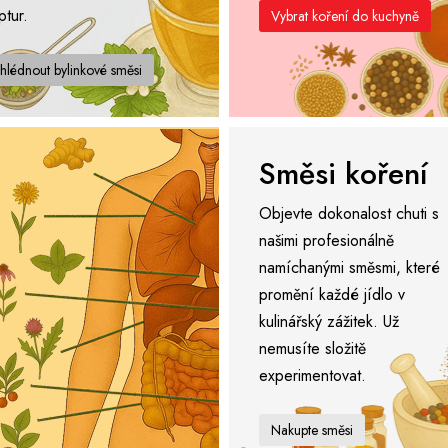
ptur.
Vybrat koření do kuchyně
hlédnout bylinkové směsi
Směsi koření
Objevte dokonalost chuti s
našimi profesionálně
namíchanými směsmi, které
promění každé jídlo v
kulinářský zážitek. Už
nemusíte složitě
experimentovat.
Nakupte směsi