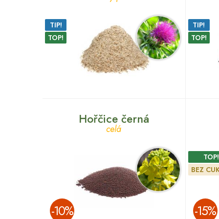
TIP!
TIP!
TOP!
TOP!
Hořčice černá
celá
TOP!
BEZ CUK
­-10%
­-15%