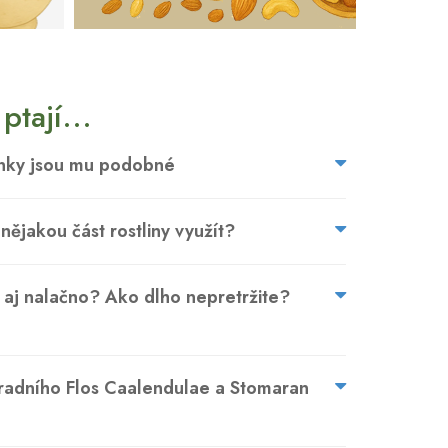
ptají...
linky jsou mu podobné
ějakou část rostliny využít?
 aj nalačno? Ako dlho nepretržite?
radního Flos Caalendulae a Stomaran