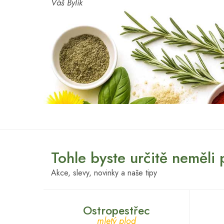
Váš Bylík
Tohle byste určitě neměli
Akce, slevy, novinky a naše tipy
Ostropestřec
mletý plod