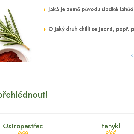
Jaká je země původu sladké lahů
O jaký druh chilli se jedná, popř. 
<
 přehlédnout!
Ostropestřec
Fenykl
plod
plod