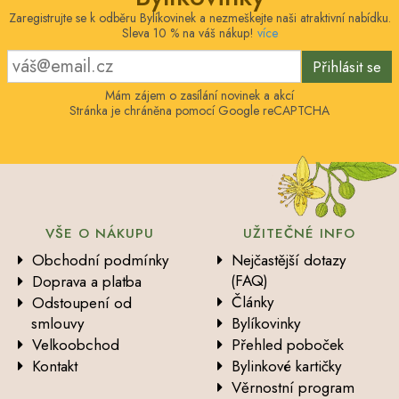
Zaregistrujte se k odběru Bylíkovinek a nezmeškejte naši atraktivní nabídku.
Sleva 10 % na váš nákup!
více
Přihlásit se
Mám zájem o zasílání novinek a akcí
Stránka je chráněna pomocí Google reCAPTCHA
VŠE O NÁKUPU
UŽITEČNÉ INFO
Obchodní podmínky
Nejčastější dotazy
(FAQ)
Doprava a platba
Články
Odstoupení od
smlouvy
Bylíkovinky
Velkoobchod
Přehled poboček
Kontakt
Bylinkové kartičky
Věrnostní program