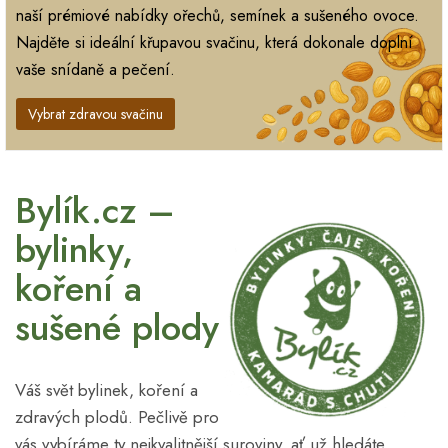
naší prémiové nabídky ořechů, semínek a sušeného ovoce.
Najděte si ideální křupavou svačinu, která dokonale doplní
vaše snídaně a pečení.
Vybrat zdravou svačinu
Bylík.cz –
bylinky,
koření a
sušené plody
Váš svět bylinek, koření a
zdravých plodů. Pečlivě pro
vás vybíráme ty nejkvalitnější suroviny, ať už hledáte