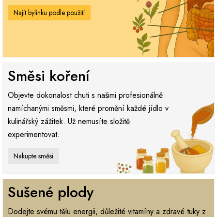
Najít bylinku podle použití
Směsi koření
Objevte dokonalost chuti s našimi profesionálně
namíchanými směsmi, které promění každé jídlo v
kulinářský zážitek. Už nemusíte složitě
experimentovat.
Nakupte směsi
Sušené plody
Dodejte svému tělu energii, důležité vitamíny a zdravé tuky z