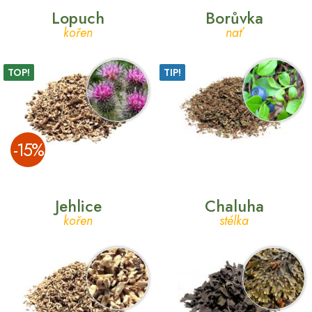
Lopuch
Borůvka
kořen
nať
TOP!
TIP!
­-15%
Jehlice
Chaluha
kořen
stélka