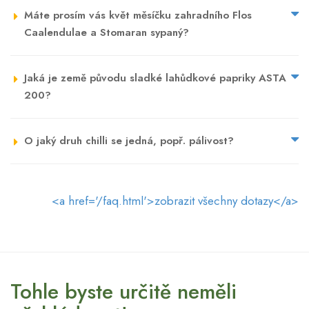
Máte prosím vás květ měsíčku zahradního Flos
Caalendulae a Stomaran sypaný?
Jaká je země původu sladké lahůdkové papriky ASTA
200?
O jaký druh chilli se jedná, popř. pálivost?
<a href='/faq.html'>zobrazit všechny dotazy</a>
Tohle byste určitě neměli