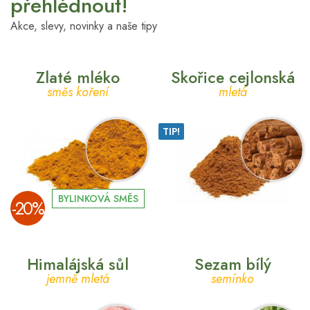
přehlédnout!
Akce, slevy, novinky a naše tipy
Zlaté mléko
Skořice cejlonská
směs koření
mletá
TIP!
BYLINKOVÁ SMĚS
­-20%
Himalájská sůl
Sezam bílý
jemně mletá
semínko