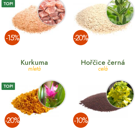
TOP!
­-15%
­-20%
Kurkuma
Hořčice černá
mletá
celá
TOP!
­-20%
­-10%