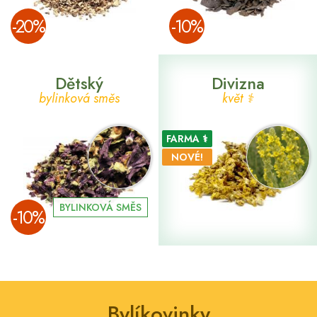
­-20%
­-10%
Dětský
Divizna
bylinková směs
květ ⚕
FARMA ⚕
NOVÉ!
BYLINKOVÁ SMĚS
­-10%
Bylíkovinky