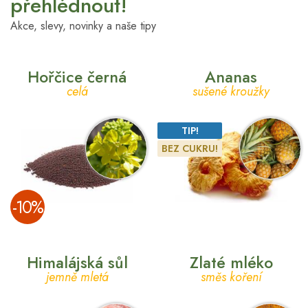
přehlédnout!
Akce, slevy, novinky a naše tipy
Hořčice černá
Ananas
celá
sušené kroužky
TIP!
BEZ CUKRU!
­-10%
Himalájská sůl
Zlaté mléko
jemně mletá
směs koření