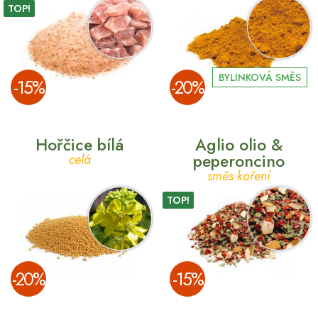
TOP!
BYLINKOVÁ SMĚS
­-15%
­-20%
Hořčice bílá
Aglio olio &
peperoncino
celá
směs koření
TOP!
­-20%
­-15%