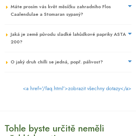
Máte prosím vás květ měsíčku zahradního Flos
Caalendulae a Stomaran sypaný?
Jaká je země původu sladké lahůdkové papriky ASTA
200?
O jaký druh chilli se jedná, popř. pálivost?
<a href='/faq.html'>zobrazit všechny dotazy</a>
Tohle byste určitě neměli