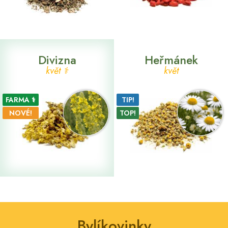
Divizna
Heřmánek
květ ⚕
květ
FARMA ⚕
TIP!
NOVÉ!
TOP!
Bylíkovinky