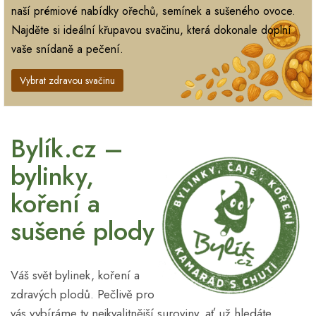
naší prémiové nabídky ořechů, semínek a sušeného ovoce.
Najděte si ideální křupavou svačinu, která dokonale doplní
vaše snídaně a pečení.
Vybrat zdravou svačinu
Bylík.cz –
bylinky,
koření a
sušené plody
Váš svět bylinek, koření a
zdravých plodů. Pečlivě pro
vás vybíráme ty nejkvalitnější suroviny, ať už hledáte