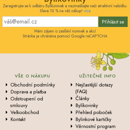
Zaregistrujte se k odběru Bylíkovinek a nezmeškejte naši atraktivní nabídku.
Sleva 10 % na váš nákup!
více
Přihlásit se
Mám zájem o zasílání novinek a akcí
Stránka je chráněna pomocí Google reCAPTCHA
VŠE O NÁKUPU
UŽITEČNÉ INFO
Obchodní podmínky
Nejčastější dotazy
(FAQ)
Doprava a platba
Články
Odstoupení od
smlouvy
Bylíkovinky
Velkoobchod
Přehled poboček
Kontakt
Bylinkové kartičky
Věrnostní program