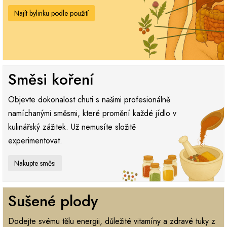
Najít bylinku podle použití
Směsi koření
Objevte dokonalost chuti s našimi profesionálně
namíchanými směsmi, které promění každé jídlo v
kulinářský zážitek. Už nemusíte složitě
experimentovat.
Nakupte směsi
Sušené plody
Dodejte svému tělu energii, důležité vitamíny a zdravé tuky z