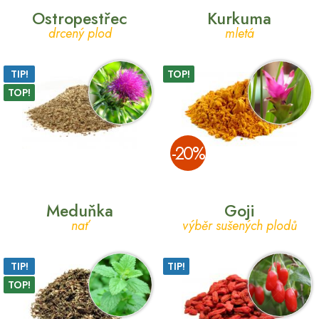
Ostropestřec
Kurkuma
drcený plod
mletá
TIP!
TOP!
TOP!
­-20%
Meduňka
Goji
nať
výběr sušených plodů
TIP!
TIP!
TOP!