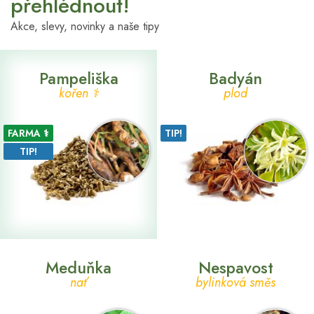
přehlédnout!
Akce, slevy, novinky a naše tipy
Pampeliška
Badyán
kořen ⚕
plod
FARMA ⚕
TIP!
TIP!
Meduňka
Nespavost
nať
bylinková směs