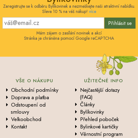
Zaregistrujte se k odběru Bylíkovinek a nezmeškejte naši atraktivní nabídku.
Sleva 10 % na váš nákup!
více
Přihlásit se
Mám zájem o zasílání novinek a akcí
Stránka je chráněna pomocí Google reCAPTCHA
VŠE O NÁKUPU
UŽITEČNÉ INFO
Obchodní podmínky
Nejčastější dotazy
(FAQ)
Doprava a platba
Články
Odstoupení od
smlouvy
Bylíkovinky
Velkoobchod
Přehled poboček
Kontakt
Bylinkové kartičky
Věrnostní program