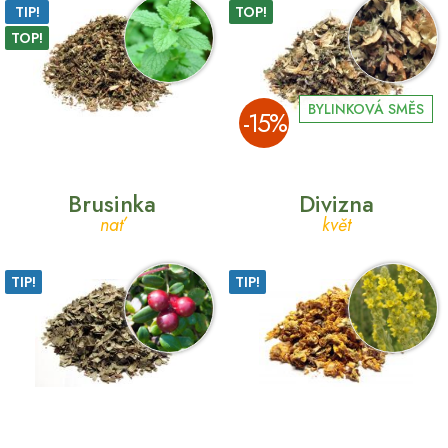
TIP!
TOP!
TOP!
BYLINKOVÁ SMĚS
­-15%
Brusinka
Divizna
nať
květ
TIP!
TIP!