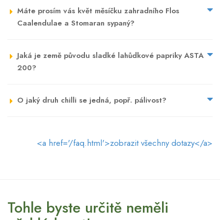
Máte prosím vás květ měsíčku zahradního Flos
Caalendulae a Stomaran sypaný?
Jaká je země původu sladké lahůdkové papriky ASTA
200?
O jaký druh chilli se jedná, popř. pálivost?
<a href='/faq.html'>zobrazit všechny dotazy</a>
Tohle byste určitě neměli