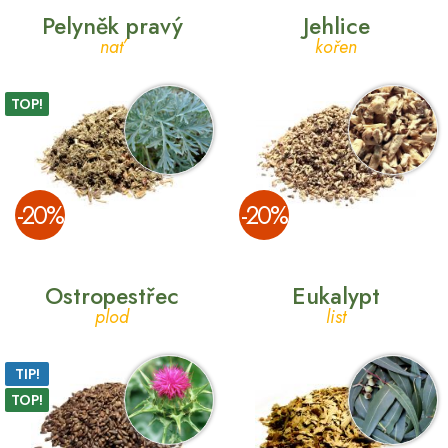
Pelyněk pravý
Jehlice
nať
kořen
TOP!
­-20%
­-20%
Ostropestřec
Eukalypt
plod
list
TIP!
TOP!