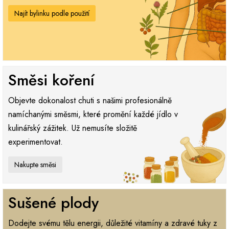
Najít bylinku podle použití
Směsi koření
Objevte dokonalost chuti s našimi profesionálně
namíchanými směsmi, které promění každé jídlo v
kulinářský zážitek. Už nemusíte složitě
experimentovat.
Nakupte směsi
Sušené plody
Dodejte svému tělu energii, důležité vitamíny a zdravé tuky z