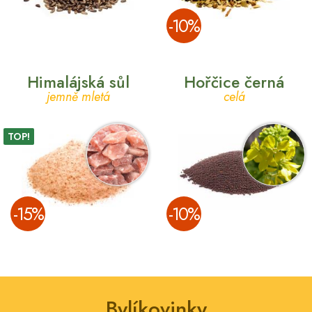
­-10%
Himalájská sůl
Hořčice černá
jemně mletá
celá
TOP!
­-15%
­-10%
Bylíkovinky