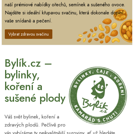
naší prémiové nabídky ořechů, semínek a sušeného ovoce.
Najděte si ideální křupavou svačinu, která dokonale doplní
vaše snídaně a pečení.
Vybrat zdravou svačinu
Bylík.cz –
bylinky,
koření a
sušené plody
Váš svět bylinek, koření a
zdravých plodů. Pečlivě pro
vás vybíráme ty nejkvalitnější suroviny, ať už hledáte