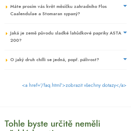
Máte prosím vás květ měsíčku zahradního Flos
Caalendulae a Stomaran sypaný?
Jaká je země původu sladké lahůdkové papriky ASTA
200?
O jaký druh chilli se jedná, popř. pálivost?
<a href='/faq.html'>zobrazit všechny dotazy</a>
Tohle byste určitě neměli