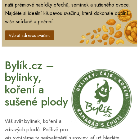
naší prémiové nabídky ořechů, semínek a sušeného ovoce.
Najděte si ideální křupavou svačinu, která dokonale doplní
vaše snídaně a pečení.
Vybrat zdravou svačinu
Bylík.cz –
bylinky,
koření a
sušené plody
Váš svět bylinek, koření a
zdravých plodů. Pečlivě pro
vás vybíráme ty nejkvalitnější suroviny, ať už hledáte