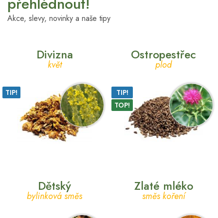
přehlédnout!
Akce, slevy, novinky a naše tipy
Divizna
Ostropestřec
květ
plod
TIP!
TIP!
TOP!
Dětský
Zlaté mléko
bylinková směs
směs koření