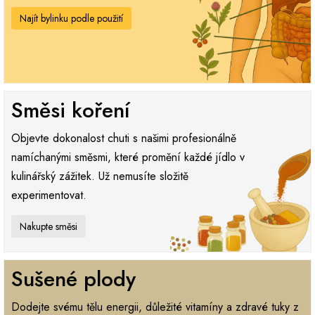
Najít bylinku podle použití
Směsi koření
Objevte dokonalost chuti s našimi profesionálně
namíchanými směsmi, které promění každé jídlo v
kulinářský zážitek. Už nemusíte složitě
experimentovat.
Nakupte směsi
Sušené plody
Dodejte svému tělu energii, důležité vitamíny a zdravé tuky z