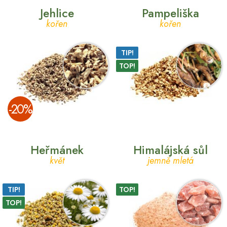
Jehlice
Pampeliška
kořen
kořen
TIP!
TOP!
­-20%
Heřmánek
Himalájská sůl
květ
jemně mletá
TIP!
TOP!
TOP!