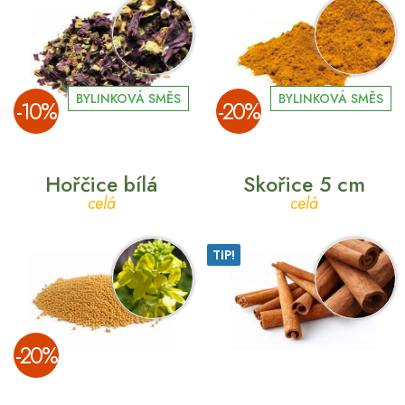
BYLINKOVÁ SMĚS
BYLINKOVÁ SMĚS
­-10%
­-20%
Hořčice bílá
Skořice 5 cm
celá
celá
TIP!
­-20%