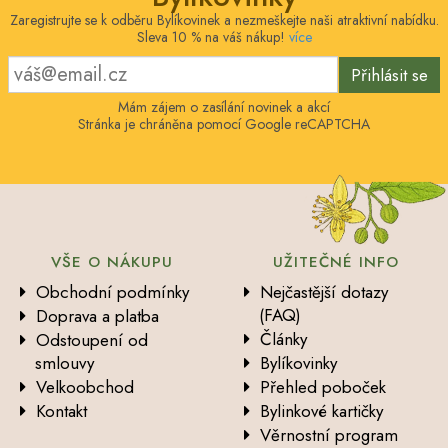
Zaregistrujte se k odběru Bylíkovinek a nezmeškejte naši atraktivní nabídku.
Sleva 10 % na váš nákup!
více
Přihlásit se
Mám zájem o zasílání novinek a akcí
Stránka je chráněna pomocí Google reCAPTCHA
VŠE O NÁKUPU
UŽITEČNÉ INFO
Obchodní podmínky
Nejčastější dotazy
(FAQ)
Doprava a platba
Články
Odstoupení od
smlouvy
Bylíkovinky
Velkoobchod
Přehled poboček
Kontakt
Bylinkové kartičky
Věrnostní program