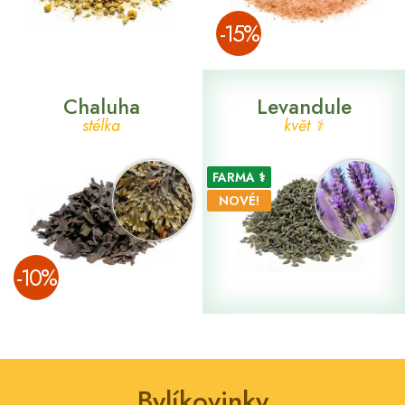
­-15%
Chaluha
Levandule
stélka
květ ⚕
FARMA ⚕
NOVÉ!
­-10%
Bylíkovinky