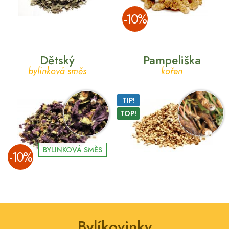
­-10%
Dětský
Pampeliška
bylinková směs
kořen
TIP!
TOP!
BYLINKOVÁ SMĚS
­-10%
Bylíkovinky