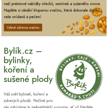
naší prémiové nabídky ořechů, semínek a sušeného ovoce.
Najděte si ideální křupavou svačinu, která dokonale doplní
vaše snídaně a pečení.
Vybrat zdravou svačinu
Bylík.cz –
bylinky,
koření a
sušené plody
Váš svět bylinek, koření a
zdravých plodů. Pečlivě pro
vás vybíráme ty nejkvalitnější suroviny, ať už hledáte