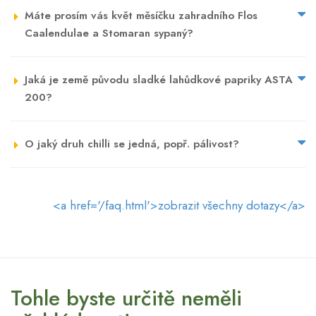
Máte prosím vás květ měsíčku zahradního Flos
Caalendulae a Stomaran sypaný?
Jaká je země původu sladké lahůdkové papriky ASTA
200?
O jaký druh chilli se jedná, popř. pálivost?
<a href='/faq.html'>zobrazit všechny dotazy</a>
Tohle byste určitě neměli