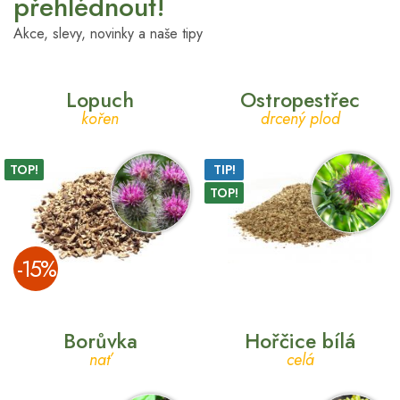
přehlédnout!
Akce, slevy, novinky a naše tipy
Lopuch
Ostropestřec
kořen
drcený plod
TOP!
TIP!
TOP!
­-15%
Borůvka
Hořčice bílá
nať
celá