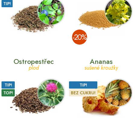
TIP!
­-20%
Ostropestřec
Ananas
plod
sušené kroužky
TIP!
TIP!
TOP!
BEZ CUKRU!