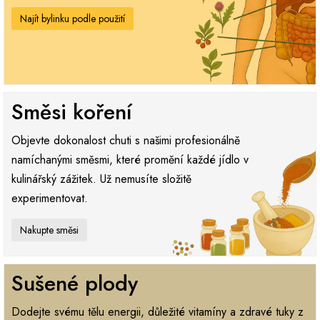
Najít bylinku podle použití
Směsi koření
Objevte dokonalost chuti s našimi profesionálně
namíchanými směsmi, které promění každé jídlo v
kulinářský zážitek. Už nemusíte složitě
experimentovat.
Nakupte směsi
Sušené plody
Dodejte svému tělu energii, důležité vitamíny a zdravé tuky z