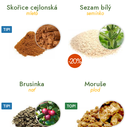
Skořice cejlonská
Sezam bílý
mletá
semínko
TIP!
­-20%
Brusinka
Moruše
nať
plod
TIP!
TOP!