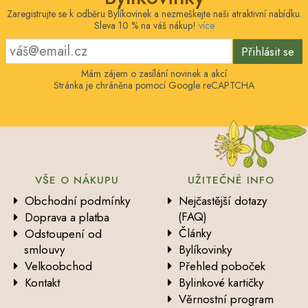
Zaregistrujte se k odběru Bylíkovinek a nezmeškejte naši atraktivní nabídku.
Sleva 10 % na váš nákup!
více
Přihlásit se
Mám zájem o zasílání novinek a akcí
Stránka je chráněna pomocí Google reCAPTCHA
VŠE O NÁKUPU
UŽITEČNÉ INFO
Obchodní podmínky
Nejčastější dotazy
(FAQ)
Doprava a platba
Články
Odstoupení od
smlouvy
Bylíkovinky
Velkoobchod
Přehled poboček
Kontakt
Bylinkové kartičky
Věrnostní program