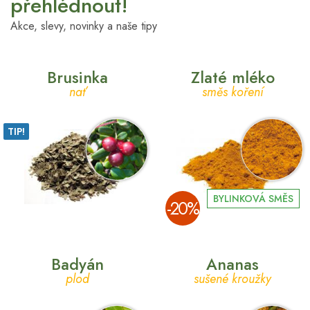
přehlédnout!
Akce, slevy, novinky a naše tipy
Brusinka
Zlaté mléko
nať
směs koření
TIP!
BYLINKOVÁ SMĚS
­-20%
Badyán
Ananas
plod
sušené kroužky