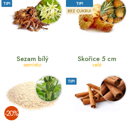
TIP!
TIP!
BEZ CUKRU!
Sezam bílý
Skořice 5 cm
semínko
celá
TIP!
­-20%