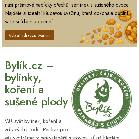
naší prémiové nabídky ořechů, semínek a sušeného ovoce.
Najděte si ideální křupavou svačinu, která dokonale doplní
vaše snídaně a pečení.
Vybrat zdravou svačinu
Bylík.cz –
bylinky,
koření a
sušené plody
Váš svět bylinek, koření a
zdravých plodů. Pečlivě pro
vás vybíráme ty nejkvalitnější suroviny, ať už hledáte