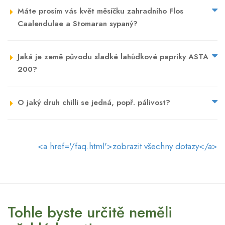
Máte prosím vás květ měsíčku zahradního Flos
Caalendulae a Stomaran sypaný?
Jaká je země původu sladké lahůdkové papriky ASTA
200?
O jaký druh chilli se jedná, popř. pálivost?
<a href='/faq.html'>zobrazit všechny dotazy</a>
Tohle byste určitě neměli