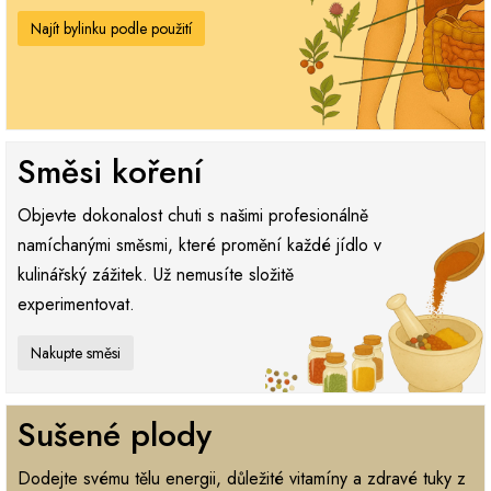
Najít bylinku podle použití
Směsi koření
Objevte dokonalost chuti s našimi profesionálně
namíchanými směsmi, které promění každé jídlo v
kulinářský zážitek. Už nemusíte složitě
experimentovat.
Nakupte směsi
Sušené plody
Dodejte svému tělu energii, důležité vitamíny a zdravé tuky z