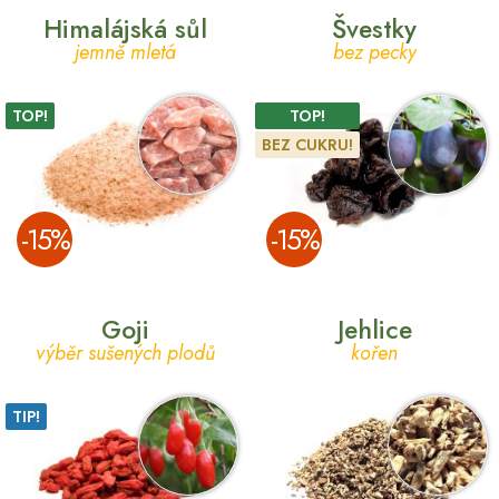
Himalájská sůl
Švestky
jemně mletá
bez pecky
TOP!
TOP!
BEZ CUKRU!
­-15%
­-15%
Goji
Jehlice
výběr sušených plodů
kořen
TIP!