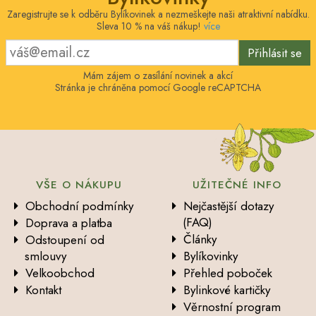
Zaregistrujte se k odběru Bylíkovinek a nezmeškejte naši atraktivní nabídku.
Sleva 10 % na váš nákup!
více
Přihlásit se
Mám zájem o zasílání novinek a akcí
Stránka je chráněna pomocí Google reCAPTCHA
VŠE O NÁKUPU
UŽITEČNÉ INFO
Obchodní podmínky
Nejčastější dotazy
(FAQ)
Doprava a platba
Články
Odstoupení od
smlouvy
Bylíkovinky
Velkoobchod
Přehled poboček
Kontakt
Bylinkové kartičky
Věrnostní program