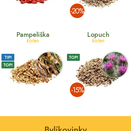
­-20%
Pampeliška
Lopuch
kořen
kořen
TIP!
TOP!
TOP!
­-15%
Bylíkovinky