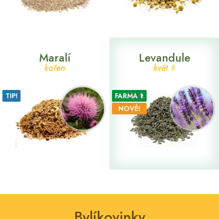
Maralí
Levandule
kořen
květ ⚕
TIP!
FARMA ⚕
NOVÉ!
Bylíkovinky