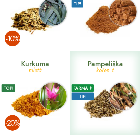
TIP!
­-10%
Kurkuma
Pampeliška
mletá
kořen ⚕
TOP!
FARMA ⚕
TIP!
­-20%