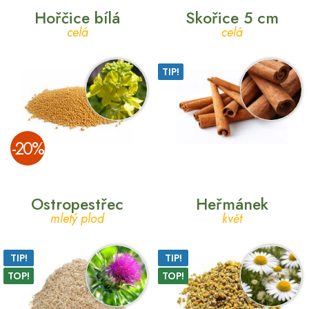
Hořčice bílá
Skořice 5 cm
celá
celá
TIP!
­-20%
Ostropestřec
Heřmánek
mletý plod
květ
TIP!
TIP!
TOP!
TOP!