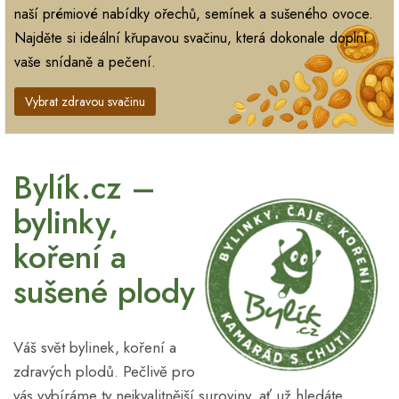
naší prémiové nabídky ořechů, semínek a sušeného ovoce.
Najděte si ideální křupavou svačinu, která dokonale doplní
vaše snídaně a pečení.
Vybrat zdravou svačinu
Bylík.cz –
bylinky,
koření a
sušené plody
Váš svět bylinek, koření a
zdravých plodů. Pečlivě pro
vás vybíráme ty nejkvalitnější suroviny, ať už hledáte