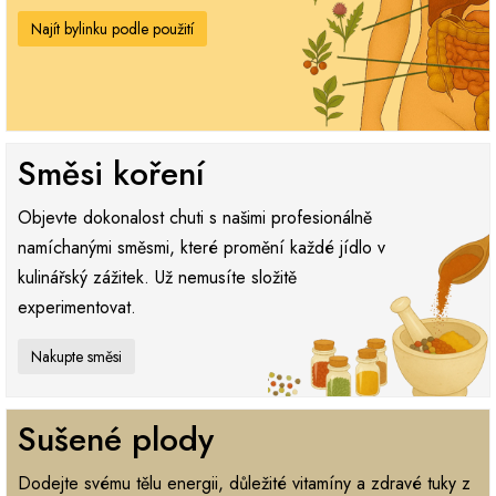
Najít bylinku podle použití
Směsi koření
Objevte dokonalost chuti s našimi profesionálně
namíchanými směsmi, které promění každé jídlo v
kulinářský zážitek. Už nemusíte složitě
experimentovat.
Nakupte směsi
Sušené plody
Dodejte svému tělu energii, důležité vitamíny a zdravé tuky z