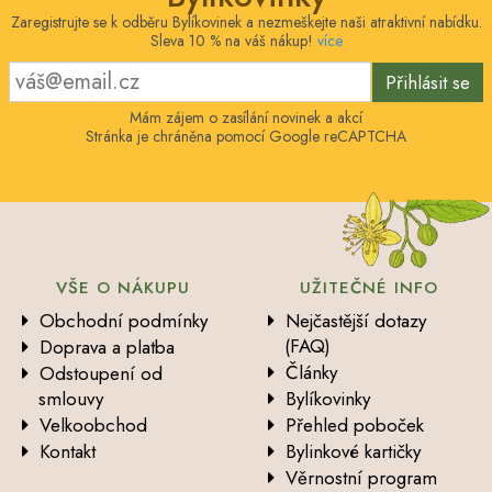
Zaregistrujte se k odběru Bylíkovinek a nezmeškejte naši atraktivní nabídku.
Sleva 10 % na váš nákup!
více
Přihlásit se
Mám zájem o zasílání novinek a akcí
Stránka je chráněna pomocí Google reCAPTCHA
VŠE O NÁKUPU
UŽITEČNÉ INFO
Obchodní podmínky
Nejčastější dotazy
(FAQ)
Doprava a platba
Články
Odstoupení od
smlouvy
Bylíkovinky
Velkoobchod
Přehled poboček
Kontakt
Bylinkové kartičky
Věrnostní program