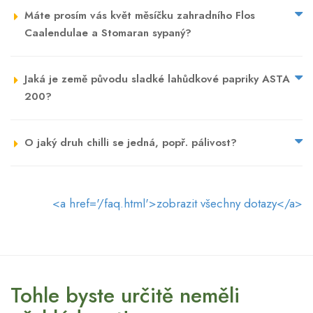
Máte prosím vás květ měsíčku zahradního Flos
Caalendulae a Stomaran sypaný?
Jaká je země původu sladké lahůdkové papriky ASTA
200?
O jaký druh chilli se jedná, popř. pálivost?
<a href='/faq.html'>zobrazit všechny dotazy</a>
Tohle byste určitě neměli