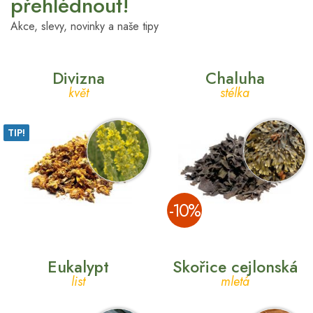
přehlédnout!
Akce, slevy, novinky a naše tipy
Divizna
Chaluha
květ
stélka
TIP!
­-10%
Eukalypt
Skořice cejlonská
list
mletá