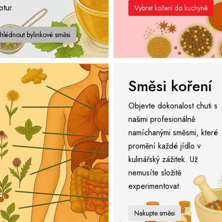
ptur.
Vybrat koření do kuchyně
hlédnout bylinkové směsi
Směsi koření
Objevte dokonalost chuti s
našimi profesionálně
namíchanými směsmi, které
promění každé jídlo v
kulinářský zážitek. Už
nemusíte složitě
experimentovat.
Nakupte směsi