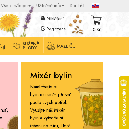
Vše o nákupu
Užitečné info
Kontakt
Přihlášení
Registrace
0 Kč
I
SUŠENÉ
MAZLÍČCI
NÍ
PLODY
Mixér bylin
.
Namíchejte si
bylinnou směs přesně
podle svých potřeb.
chuť,
Využijte náš Mixér
e.
bylin a vytvořte si
řešení na míru, které