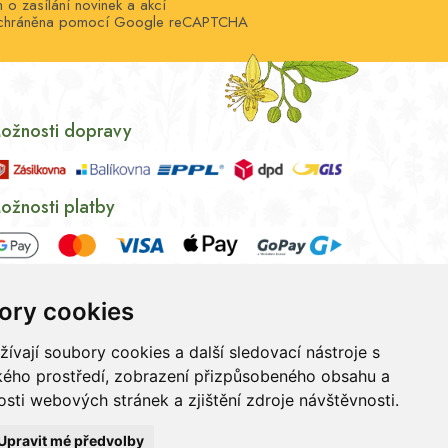
o zasílání novinek a akcí
e chráněna pomocí Google reCAPTCHA
ožnosti dopravy
ožnosti platby
ory cookies
vají soubory cookies a další sledovací nástroje s
ského prostředí, zobrazení přizpůsobeného obsahu a
sti webových stránek a zjištění zdroje návštěvnosti.
ních údajů
|
Souhlas se zpracováním osobních údajů
Upravit mé předvolby