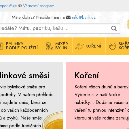
doporučuje
🎁
Věrnostní program
Máte dotaz? Napište nám na
info@bylik.cz
BYLINKY
MIXÉR
SMĚS
KOŘENÍ
PODLE POUŽITÍ
BYLIN
KOŘE
linkové směsi
Koření
vte bylinkové směsi pro
Koření všech druhů a barev
 potřeby. V našem přehledu
Vyberte si z naší široké
í najdete směs, která se
nabídky… Dodáme vašemu
 do vašich každodenních
vaření tu pravou intenzivní 
álů a zvyků. Naše směsi
kterou si vaše rodina zamiluj
áme podle tradičních