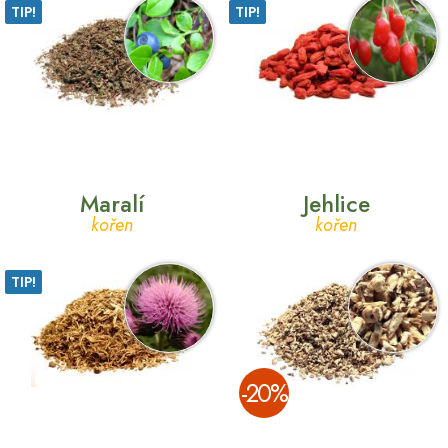
TIP!
TIP!
Maralí
Jehlice
kořen
kořen
TIP!
­-20%