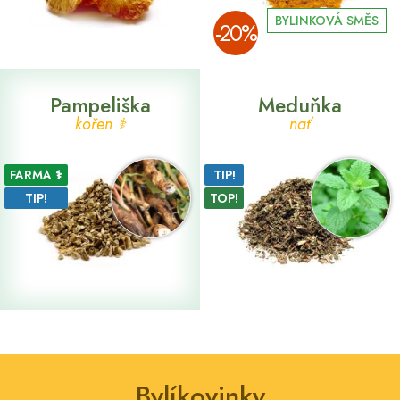
BYLINKOVÁ SMĚS
­-20%
Pampeliška
Meduňka
kořen ⚕
nať
FARMA ⚕
TIP!
TIP!
TOP!
Bylíkovinky