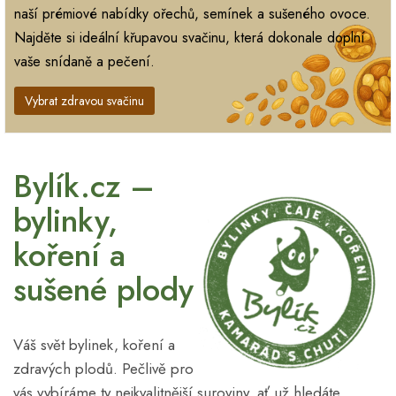
naší prémiové nabídky ořechů, semínek a sušeného ovoce.
Najděte si ideální křupavou svačinu, která dokonale doplní
vaše snídaně a pečení.
Vybrat zdravou svačinu
Bylík.cz –
bylinky,
koření a
sušené plody
Váš svět bylinek, koření a
zdravých plodů. Pečlivě pro
vás vybíráme ty nejkvalitnější suroviny, ať už hledáte