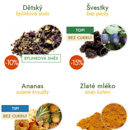
Dětský
Švestky
bylinková směs
bez pecky
TOP!
BEZ CUKRU!
BYLINKOVÁ SMĚS
­-10%
­-15%
Ananas
Zlaté mléko
sušené kroužky
směs koření
TIP!
BEZ CUKRU!