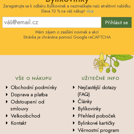
Zaregistrujte se k odběru Bylíkovinek a nezmeškejte naši atraktivní nabídku.
Sleva 10 % na váš nákup!
více
Přihlásit se
Mám zájem o zasílání novinek a akcí
Stránka je chráněna pomocí Google reCAPTCHA
VŠE O NÁKUPU
UŽITEČNÉ INFO
Obchodní podmínky
Nejčastější dotazy
(FAQ)
Doprava a platba
Články
Odstoupení od
smlouvy
Bylíkovinky
Velkoobchod
Přehled poboček
Kontakt
Bylinkové kartičky
Věrnostní program