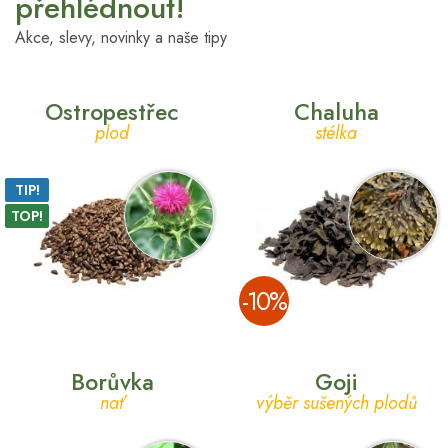
přehlédnout!
Akce, slevy, novinky a naše tipy
Ostropestřec
Chaluha
plod
stélka
TIP!
TOP!
­-10%
Borůvka
Goji
nať
výběr sušených plodů