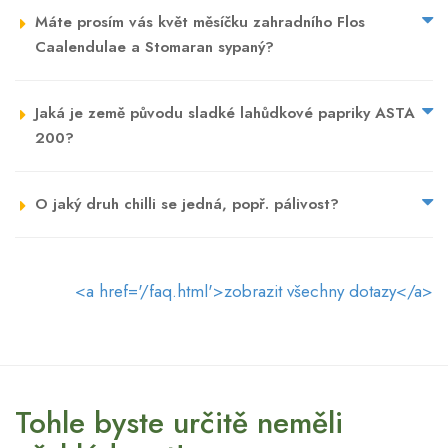
Máte prosím vás květ měsíčku zahradního Flos
Caalendulae a Stomaran sypaný?
Jaká je země původu sladké lahůdkové papriky ASTA
200?
O jaký druh chilli se jedná, popř. pálivost?
<a href='/faq.html'>zobrazit všechny dotazy</a>
Tohle byste určitě neměli