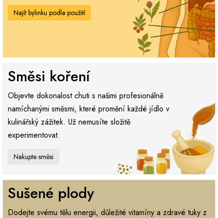
Najít bylinku podle použití
Směsi koření
Objevte dokonalost chuti s našimi profesionálně
namíchanými směsmi, které promění každé jídlo v
kulinářský zážitek. Už nemusíte složitě
experimentovat.
Nakupte směsi
Sušené plody
Dodejte svému tělu energii, důležité vitamíny a zdravé tuky z