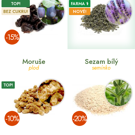
TOP!
FARMA ⚕
BEZ CUKRU!
NOVÉ!
­-15%
Moruše
Sezam bílý
plod
semínko
TOP!
­-10%
­-20%