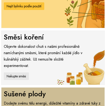
Najít bylinku podle použití
Směsi koření
Objevte dokonalost chuti s našimi profesionálně
namíchanými směsmi, které promění každé jídlo v
kulinářský zážitek. Už nemusíte složitě
experimentovat.
Nakupte směsi
Sušené plody
Dodejte svému tělu energii, důležité vitamíny a zdravé tuky z