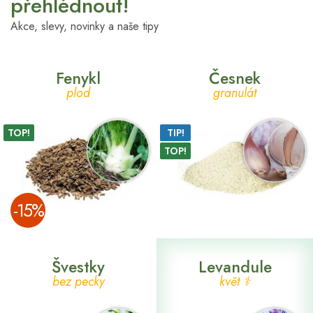
přehlédnout!
Akce, slevy, novinky a naše tipy
Fenykl
Česnek
plod
granulát
TOP!
TIP!
TOP!
­-15%
Švestky
Levandule
bez pecky
květ ⚕