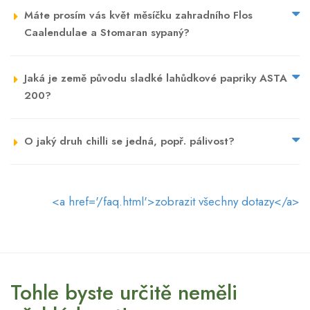
Máte prosím vás květ měsíčku zahradního Flos
Caalendulae a Stomaran sypaný?
Jaká je země původu sladké lahůdkové papriky ASTA
200?
O jaký druh chilli se jedná, popř. pálivost?
<a href='/faq.html'>zobrazit všechny dotazy</a>
Tohle byste určitě neměli