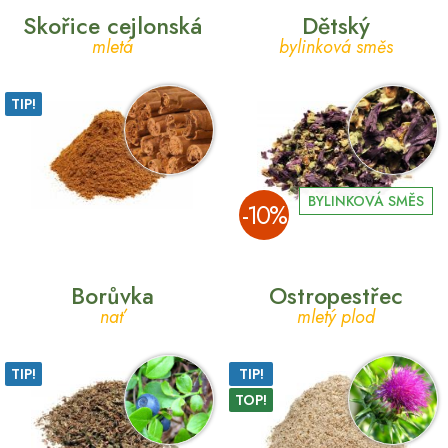
Skořice cejlonská
Dětský
mletá
bylinková směs
TIP!
BYLINKOVÁ SMĚS
­-10%
Borůvka
Ostropestřec
nať
mletý plod
TIP!
TIP!
TOP!