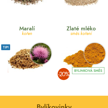
Maralí
Zlaté mléko
kořen
směs koření
TIP!
BYLINKOVÁ SMĚS
­-20%
Bylíkovinky