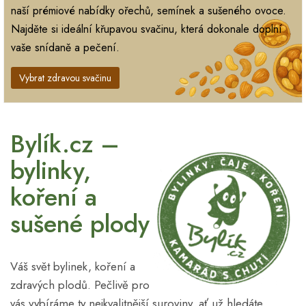
naší prémiové nabídky ořechů, semínek a sušeného ovoce.
Najděte si ideální křupavou svačinu, která dokonale doplní
vaše snídaně a pečení.
Vybrat zdravou svačinu
Bylík.cz –
bylinky,
koření a
sušené plody
Váš svět bylinek, koření a
zdravých plodů. Pečlivě pro
vás vybíráme ty nejkvalitnější suroviny, ať už hledáte