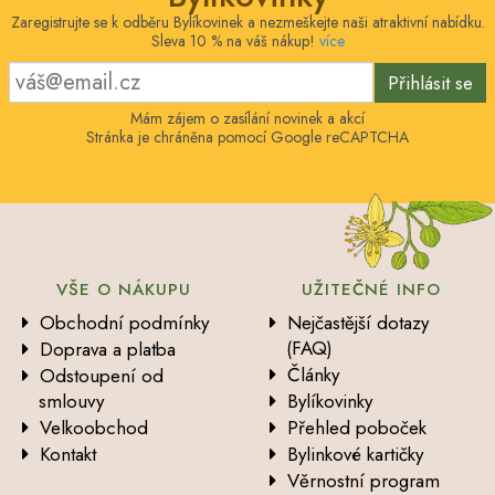
Zaregistrujte se k odběru Bylíkovinek a nezmeškejte naši atraktivní nabídku.
Sleva 10 % na váš nákup!
více
Přihlásit se
Mám zájem o zasílání novinek a akcí
Stránka je chráněna pomocí Google reCAPTCHA
VŠE O NÁKUPU
UŽITEČNÉ INFO
Obchodní podmínky
Nejčastější dotazy
(FAQ)
Doprava a platba
Články
Odstoupení od
smlouvy
Bylíkovinky
Velkoobchod
Přehled poboček
Kontakt
Bylinkové kartičky
Věrnostní program