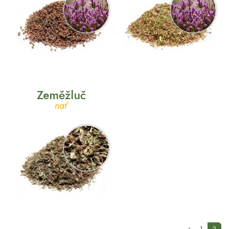
Zeměžluč
nať
(curr