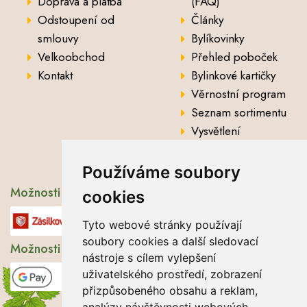
Doprava a platba
(FAQ)
Odstoupení od
Články
smlouvy
Bylíkovinky
Velkoobchod
Přehled poboček
Kontakt
Bylinkové kartičky
Věrnostní program
Seznam sortimentu
Vysvětlení
analytických údajů
Používáme soubory
Možnosti dopravy
cookies
Tyto webové stránky používají
soubory cookies a další sledovací
Možnosti platby
nástroje s cílem vylepšení
uživatelského prostředí, zobrazení
přizpůsobeného obsahu a reklam,