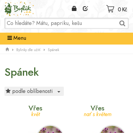
Domů
0 Kč
Menu
Bylinky dle užití
Spánek
Spánek
Toggle Dropdown
podle oblíbenosti
Vřes
Vřes
květ
nať s květem