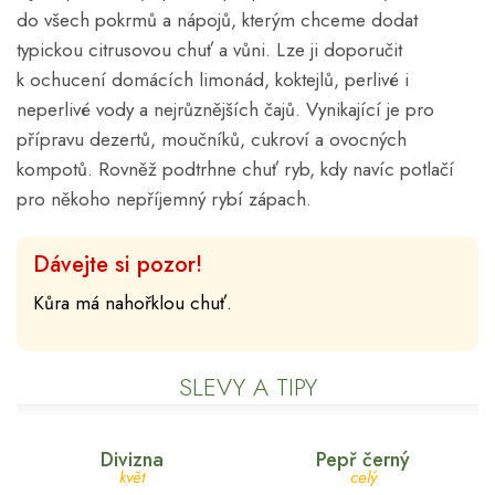
do všech pokrmů a nápojů, kterým chceme dodat
typickou citrusovou chuť a vůni. Lze ji doporučit
k ochucení domácích limonád, koktejlů, perlivé i
neperlivé vody a nejrůznějších čajů. Vynikající je pro
přípravu dezertů, moučníků, cukroví a ovocných
kompotů. Rovněž podtrhne chuť ryb, kdy navíc potlačí
pro někoho nepříjemný rybí zápach.
Dávejte si pozor!
Kůra má nahořklou chuť.
SLEVY A TIPY
Divizna
Pepř černý
květ
celý