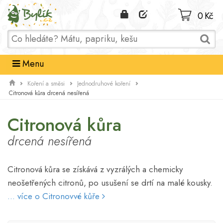
Domů
0 Kč
Menu
Koření a směsi
Jednodruhové koření
Citronová kůra drcená nesířená
Citronová kůra
drcená nesířená
Citronová kůra se získává z vyzrálých a chemicky
neošetřených citronů, po usušení se drtí na malé kousky.
... více o Citronovvé kůře