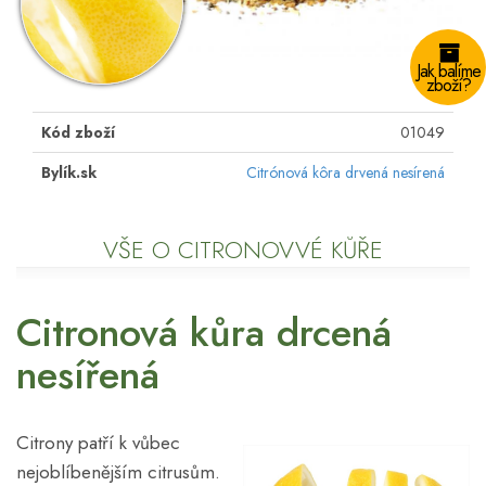
Jak balíme
zboží?
Kód zboží
01049
Bylík.sk
Citrónová kôra drvená nesírená
VŠE O CITRONOVVÉ KŮŘE
Citronová kůra drcená
nesířená
Citrony patří k vůbec
nejoblíbenějším citrusům.