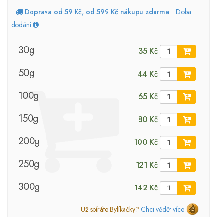
Doprava od 59 Kč, od 599 Kč nákupu zdarma
Doba
dodání
30g
35 Kč
50g
44 Kč
100g
65 Kč
150g
80 Kč
200g
100 Kč
250g
121 Kč
300g
142 Kč
Už sbíráte Bylíkačky?
Chci vědět více