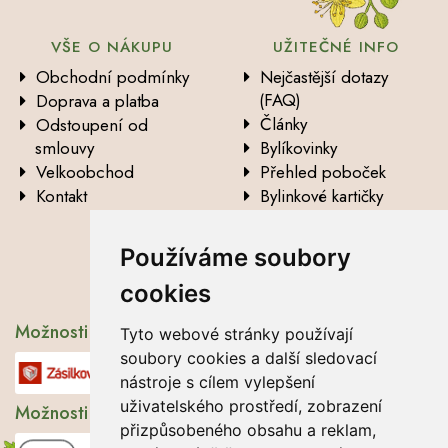
VŠE O NÁKUPU
UŽITEČNÉ INFO
Obchodní podmínky
Nejčastější dotazy
(FAQ)
Doprava a platba
Články
Odstoupení od
smlouvy
Bylíkovinky
Velkoobchod
Přehled poboček
Kontakt
Bylinkové kartičky
Věrnostní program
Seznam sortimentu
Používáme soubory
Vysvětlení analytických
údajů
cookies
Možnosti dopravy
Tyto webové stránky používají
soubory cookies a další sledovací
nástroje s cílem vylepšení
uživatelského prostředí, zobrazení
Možnosti platby
přizpůsobeného obsahu a reklam,