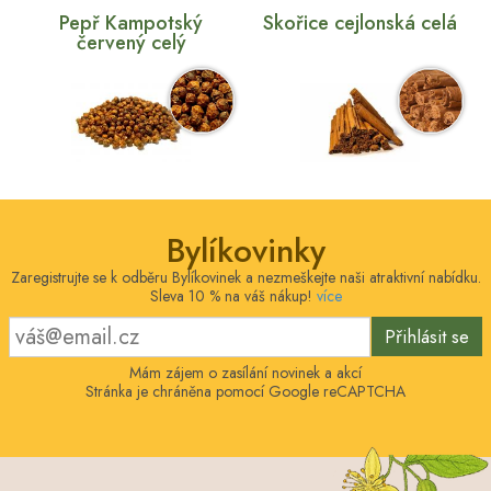
Pepř Kampotský
Skořice cejlonská celá
červený celý
Bylíkovinky
Zaregistrujte se k odběru Bylíkovinek a nezmeškejte naši atraktivní nabídku.
Sleva 10 % na váš nákup!
více
Přihlásit se
Mám zájem o zasílání novinek a akcí
Stránka je chráněna pomocí Google reCAPTCHA