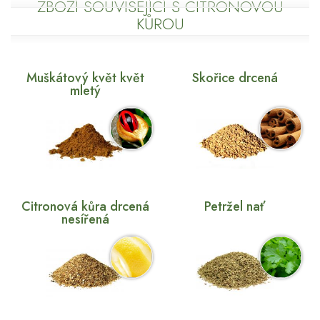
ZBOŽÍ SOUVISEJÍCÍ S CITRONOVOU
KŮROU
Muškátový květ květ
Skořice drcená
mletý
Citronová kůra drcená
Petržel nať
nesířená