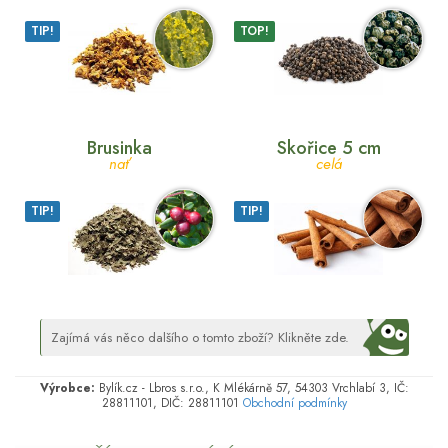
TIP!
TOP!
Brusinka
Skořice 5 cm
nať
celá
TIP!
TIP!
Zajímá vás něco dalšího o tomto zboží? Klikněte zde.
Výrobce:
Bylík.cz - Lbros s.r.o., K Mlékárně 57, 54303 Vrchlabí 3, IČ:
28811101, DIČ: 28811101
Obchodní podmínky