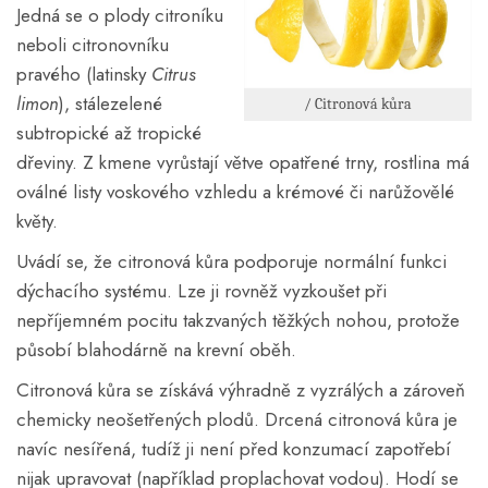
Jedná se o plody citroníku
neboli citronovníku
pravého (latinsky
Citrus
limon
), stálezelené
/ Citronová kůra
subtropické až tropické
dřeviny. Z kmene vyrůstají větve opatřené trny, rostlina má
oválné listy voskového vzhledu a krémové či narůžovělé
květy.
Uvádí se, že citronová kůra podporuje normální funkci
dýchacího systému. Lze ji rovněž vyzkoušet při
nepříjemném pocitu takzvaných těžkých nohou, protože
působí blahodárně na krevní oběh.
Citronová kůra se získává výhradně z vyzrálých a zároveň
chemicky neošetřených plodů. Drcená citronová kůra je
navíc nesířená, tudíž ji není před konzumací zapotřebí
nijak upravovat (například proplachovat vodou). Hodí se