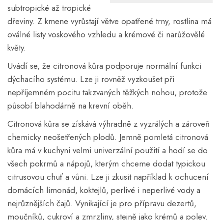
subtropické až tropické
dřeviny. Z kmene vyrůstají větve opatřené trny, rostlina má
oválné listy voskového vzhledu a krémové či narůžovělé
květy.
Uvádí se, že citronová kůra podporuje normální funkci
dýchacího systému. Lze ji rovněž vyzkoušet při
nepříjemném pocitu takzvaných těžkých nohou, protože
působí blahodárně na krevní oběh.
Citronová kůra se získává výhradně z vyzrálých a zároveň
chemicky neošetřených plodů. Jemně pomletá citronová
kůra má v kuchyni velmi univerzální použití a hodí se do
všech pokrmů a nápojů, kterým chceme dodat typickou
citrusovou chuť a vůni. Lze ji zkusit například k ochucení
domácích limonád, koktejlů, perlivé i neperlivé vody a
nejrůznějších čajů. Vynikající je pro přípravu dezertů,
moučníků, cukroví a zmrzliny, stejně jako krémů a polev.