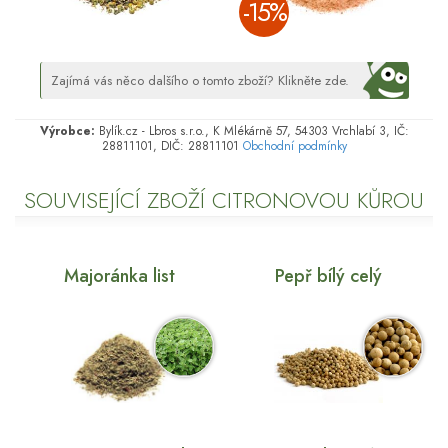
­-15%
Zajímá vás něco dalšího o tomto zboží? Klikněte zde.
Výrobce:
Bylík.cz - Lbros s.r.o., K Mlékárně 57, 54303 Vrchlabí 3, IČ:
28811101, DIČ: 28811101
Obchodní podmínky
SOUVISEJÍCÍ ZBOŽÍ CITRONOVOU KŮROU
Majoránka list
Pepř bílý celý