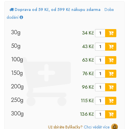
Doprava od 59 Kč, od 599 Kč nákupu zdarma
Doba
dodání
30g
34 Kč
50g
43 Kč
100g
63 Kč
150g
76 Kč
200g
96 Kč
250g
115 Kč
300g
136 Kč
Už sbíráte Bylíkačky?
Chci vědět více