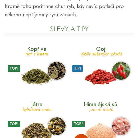
Kromě toho podtrhne chuť ryb, kdy navíc potlačí pro
někoho nepříjemný rybí zápach.
SLEVY A TIPY
Kopřiva
Goji
nať s listem
výběr sušených plodů
TOP!
TIP!
Játra
Himalájská sůl
bylinková směs
jemně mletá
TOP!
TOP!