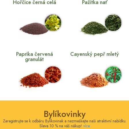
Hořčice černá celá
Pažitka nať
Paprika červená
Cayenský pepř mletý
granulát
Bylíkovinky
Zaregistrujte se k odběru Bylíkovinek a nezmeškejte naši atraktivní nabídku.
Sleva 10 % na váš nákup!
více