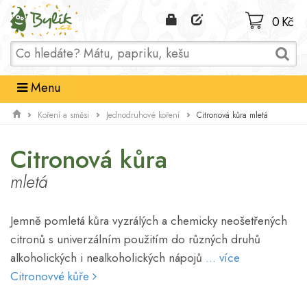
Domů
0 Kč
Menu
Citronová kůra mletá
Koření a směsi
Jednodruhové koření
Citronová kůra
mletá
Jemně pomletá kůra vyzrálých a chemicky neošetřených
citronů s univerzálním použitím do různých druhů
alkoholických i nealkoholických nápojů
... více
Citronovvé kůře