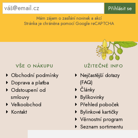
Přihlásit se
Mám zájem o zasílání novinek a akcí
Stránka je chráněna pomocí Google reCAPTCHA
VŠE O NÁKUPU
UŽITEČNÉ INFO
Obchodní podmínky
Nejčastější dotazy
(FAQ)
Doprava a platba
Články
Odstoupení od
smlouvy
Bylíkovinky
Velkoobchod
Přehled poboček
Kontakt
Bylinkové kartičky
Věrnostní program
Seznam sortimentu
Vysvětlení analytických