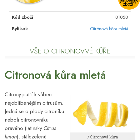
zboží?
Kód zboží
01050
Bylík.sk
Citrónová kôra mletá
VŠE O CITRONOVVÉ KŮŘE
Citronová kůra mletá
Citrony patří k vůbec
nejoblíbenějším citrusům.
Jedná se o plody citroníku
neboli citronovníku
pravého (latinsky
Citrus
limon
), stálezelené
/ Citronová kůra