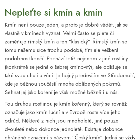
Nepleťte si kmín a kmín
Kmín není pouze jeden, a proto je dobré vědět, jak se
vlastně v kmínech vyznat. Velmi často se plete či
zaměňuje římský kmín a ten “klasický“. Římský kmín se
tomu našemu sice trochu podobá, tím ale veškerá
podobnost končí. Pochází totiž nejenom z jiné rostliny
(konkrétně se jedná o šabrej kmínovitý), ale odlišuje se
také svou chutí a vůní. Je hojný především ve Středomoří,
kde je běžnou součástí mnoha oblíbených pokrmů.
Sehnat jej jako koření je však možné běžně i u nás.
Tou druhou rostlinou je kmín kořenný, který se rovněž
označuje jako kmín luční a v Evropě roste více jeho
odrůd. Některé z nich jsou mnoholeté, jiné pouze
dvouleté nebo dokonce jednoleté. Existuje dokonce
chráněné označení s názvem “Český kmín“. Jedná se vždy