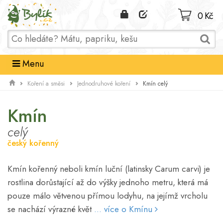
Domů
0 Kč
Menu
Kmín celý
Koření a směsi
Jednodruhové koření
Kmín
celý
český kořenný
Kmín kořenný neboli kmín luční (latinsky Carum carvi) je
rostlina dorůstající až do výšky jednoho metru, která má
pouze málo větvenou přímou lodyhu, na jejímž vrcholu
se nachází výrazné květ
... více o Kmínu