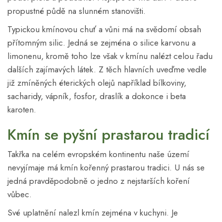
propustné půdě na slunném stanovišti.
Typickou kmínovou chuť a vůni má na svědomí obsah
přítomným silic. Jedná se zejména o silice karvonu a
limonenu, kromě toho lze však v kmínu nalézt celou řadu
dalších zajímavých látek. Z těch hlavních uveďme vedle
již zmíněných éterických olejů například bílkoviny,
sacharidy, vápník, fosfor, draslík a dokonce i beta
karoten.
Kmín se pyšní prastarou tradicí
Takřka na celém evropském kontinentu naše území
nevyjímaje má kmín kořenný prastarou tradici. U nás se
jedná pravděpodobně o jedno z nejstarších koření
vůbec.
Své uplatnění nalezl kmín zejména v kuchyni. Je