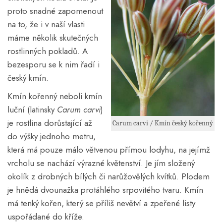
proto snadné zapomenout
na to, že i v naší vlasti
máme několik skutečných
rostlinných pokladů. A
bezesporu se k nim řadí i
český kmín.
Kmín kořenný neboli kmín
luční (latinsky
Carum carvi
)
je rostlina dorůstající až
Carum carvi / Kmín český kořenný
do výšky jednoho metru,
která má pouze málo větvenou přímou lodyhu, na jejímž
vrcholu se nachází výrazné květenství. Je jím složený
okolík z drobných bílých či narůžovělých kvítků. Plodem
je hnědá dvounažka protáhlého srpovitého tvaru. Kmín
má tenký kořen, který se příliš nevětví a zpeřené listy
uspořádané do kříže.