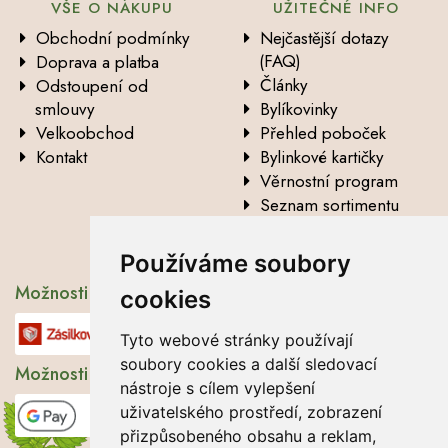
VŠE O NÁKUPU
UŽITEČNÉ INFO
Obchodní podmínky
Nejčastější dotazy
(FAQ)
Doprava a platba
Články
Odstoupení od
smlouvy
Bylíkovinky
Velkoobchod
Přehled poboček
Kontakt
Bylinkové kartičky
Věrnostní program
Seznam sortimentu
Vysvětlení analytických
údajů
Používáme soubory
Možnosti dopravy
cookies
Tyto webové stránky používají
soubory cookies a další sledovací
Možnosti platby
nástroje s cílem vylepšení
uživatelského prostředí, zobrazení
přizpůsobeného obsahu a reklam,