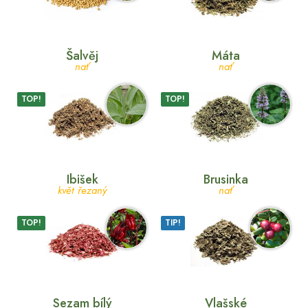
Šalvěj
Máta
nať
nať
TOP!
TOP!
Ibišek
Brusinka
květ řezaný
nať
TOP!
TIP!
Sezam bílý
Vlašské