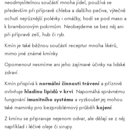
neodmyslitelnou součástí mnoha jídel, používá se
především při přípravě chleba a dalšího pečiva, výtečně
ochutí nejrůznější polévky i omáčky, hodí se pod maso a
k bramborovým pokrmům. Neobejdeme se bez něj ani
při přípravě zelí, hub či ryb.
Kmín je také běžnou součástí receptur mnoha likérů,
mimo jiné známé kmínky.
Opomenout nesmíme ani jeho zajímavé účinky na lidské
zdraví.
Kmín přispívá k
normální činnosti trávení
a příznivě
ovlivňuje
hladinu lipidů v krvi
. Napomáhá správnému
fungování
imunitního systému
a vyzkoušet jej mohou
také maminky pro bezproblémový průběh
kojení
.
Z kmínu se připravuje nejenom odvar, ale dělají se z něj
například i léčivé oleje či sirupy.