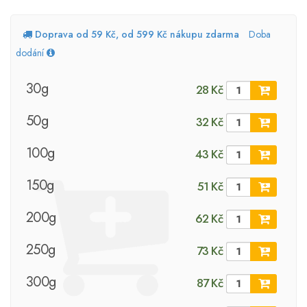
Doprava od 59 Kč, od 599 Kč nákupu zdarma
Doba
dodání
30g
28 Kč
50g
32 Kč
100g
43 Kč
150g
51 Kč
200g
62 Kč
250g
73 Kč
300g
87 Kč