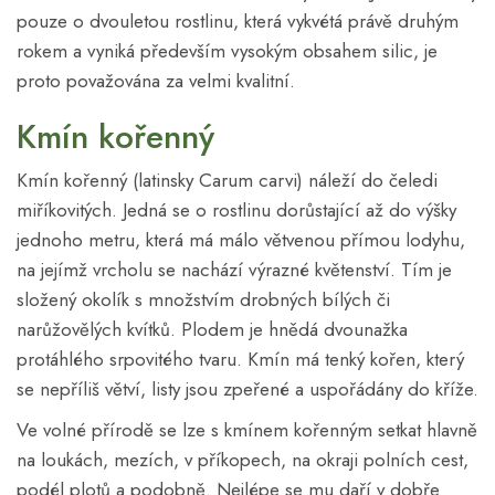
pouze o dvouletou rostlinu, která vykvétá právě druhým
rokem a vyniká především vysokým obsahem silic, je
proto považována za velmi kvalitní.
Kmín kořenný
Kmín kořenný (latinsky Carum carvi) náleží do čeledi
miříkovitých. Jedná se o rostlinu dorůstající až do výšky
jednoho metru, která má málo větvenou přímou lodyhu,
na jejímž vrcholu se nachází výrazné květenství. Tím je
složený okolík s množstvím drobných bílých či
narůžovělých kvítků. Plodem je hnědá dvounažka
protáhlého srpovitého tvaru. Kmín má tenký kořen, který
se nepříliš větví, listy jsou zpeřené a uspořádány do kříže.
Ve volné přírodě se lze s kmínem kořenným setkat hlavně
na loukách, mezích, v příkopech, na okraji polních cest,
podél plotů a podobně. Nejlépe se mu daří v dobře