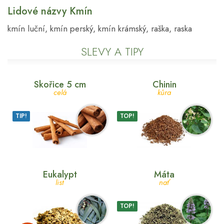
Lidové názvy Kmín
kmín luční, kmín perský, kmín krámský, raška, raska
SLEVY A TIPY
Skořice 5 cm
Chinin
celá
kůra
TIP!
TOP!
Eukalypt
Máta
list
nať
TOP!