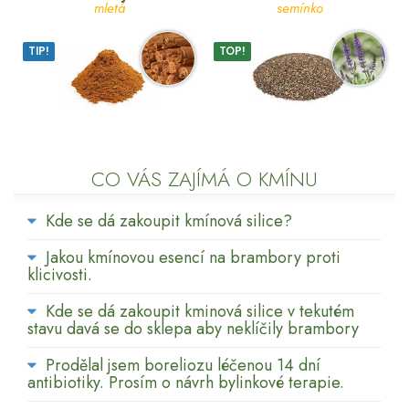
mletá
semínko
TIP!
TOP!
CO VÁS ZAJÍMÁ O KMÍNU
Kde se dá zakoupit kmínová silice?
Jakou kmínovou esencí na brambory proti
klicivosti.
Kde se dá zakoupit kminová silice v tekutém
stavu davá se do sklepa aby neklíčily brambory
Prodělal jsem boreliozu léčenou 14 dní
antibiotiky. Prosím o návrh bylinkové terapie.