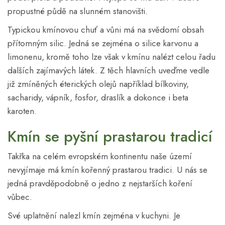
propustné půdě na slunném stanovišti.
Typickou kmínovou chuť a vůni má na svědomí obsah
přítomným silic. Jedná se zejména o silice karvonu a
limonenu, kromě toho lze však v kmínu nalézt celou řadu
dalších zajímavých látek. Z těch hlavních uveďme vedle
již zmíněných éterických olejů například bílkoviny,
sacharidy, vápník, fosfor, draslík a dokonce i beta
karoten.
Kmín se pyšní prastarou tradicí
Takřka na celém evropském kontinentu naše území
nevyjímaje má kmín kořenný prastarou tradici. U nás se
jedná pravděpodobně o jedno z nejstarších koření
vůbec.
Své uplatnění nalezl kmín zejména v kuchyni. Je