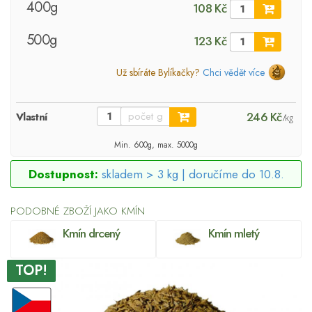
400g
108 Kč
500g
123 Kč
Už sbíráte Bylíkačky?
Chci vědět více
246 Kč
Vlastní
/kg
Min. 600g, max. 5000g
Dostupnost:
skladem > 3 kg |
doručíme do 10.8.
PODOBNÉ ZBOŽÍ JAKO KMÍN
Kmín drcený
Kmín mletý
TOP!