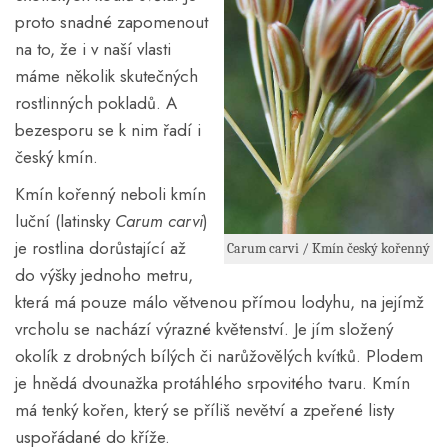
proto snadné zapomenout
na to, že i v naší vlasti
máme několik skutečných
rostlinných pokladů. A
bezesporu se k nim řadí i
český kmín.
Kmín kořenný neboli kmín
luční (latinsky
Carum carvi
)
je rostlina dorůstající až
Carum carvi / Kmín český kořenný
do výšky jednoho metru,
která má pouze málo větvenou přímou lodyhu, na jejímž
vrcholu se nachází výrazné květenství. Je jím složený
okolík z drobných bílých či narůžovělých kvítků. Plodem
je hnědá dvounažka protáhlého srpovitého tvaru. Kmín
má tenký kořen, který se příliš nevětví a zpeřené listy
uspořádané do kříže.