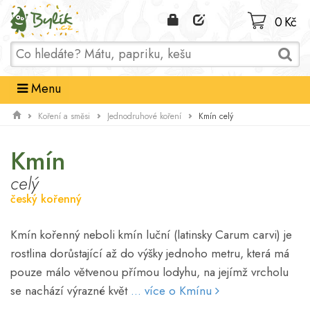
Domů
0 Kč
Menu
Kmín celý
Koření a směsi
Jednodruhové koření
Kmín
celý
český kořenný
Kmín kořenný neboli kmín luční (latinsky Carum carvi) je
rostlina dorůstající až do výšky jednoho metru, která má
pouze málo větvenou přímou lodyhu, na jejímž vrcholu
se nachází výrazné květ
... více o Kmínu