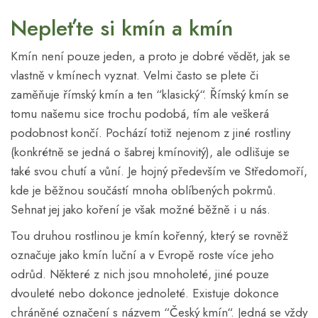
Nepleťte si kmín a kmín
Kmín není pouze jeden, a proto je dobré vědět, jak se
vlastně v kmínech vyznat. Velmi často se plete či
zaměňuje římský kmín a ten “klasický“. Římský kmín se
tomu našemu sice trochu podobá, tím ale veškerá
podobnost končí. Pochází totiž nejenom z jiné rostliny
(konkrétně se jedná o šabrej kmínovitý), ale odlišuje se
také svou chutí a vůní. Je hojný především ve Středomoří,
kde je běžnou součástí mnoha oblíbených pokrmů.
Sehnat jej jako koření je však možné běžně i u nás.
Tou druhou rostlinou je kmín kořenný, který se rovněž
označuje jako kmín luční a v Evropě roste více jeho
odrůd. Některé z nich jsou mnoholeté, jiné pouze
dvouleté nebo dokonce jednoleté. Existuje dokonce
chráněné označení s názvem “Český kmín“. Jedná se vždy