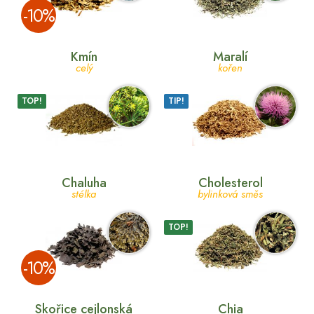
­-10%
Kmín
Maralí
celý
kořen
TOP!
TIP!
Chaluha
Cholesterol
stélka
bylinková směs
TOP!
­-10%
Skořice cejlonská
Chia