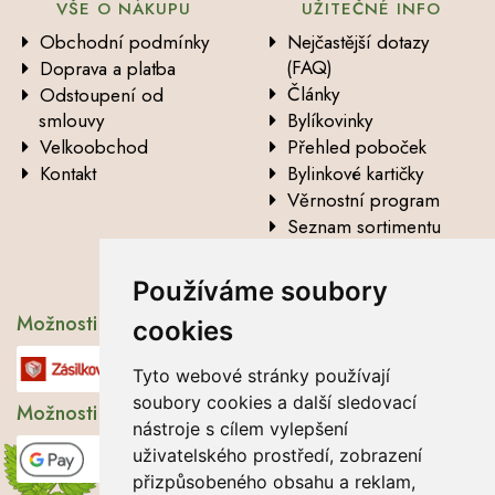
VŠE O NÁKUPU
UŽITEČNÉ INFO
Obchodní podmínky
Nejčastější dotazy
(FAQ)
Doprava a platba
Články
Odstoupení od
smlouvy
Bylíkovinky
Velkoobchod
Přehled poboček
Kontakt
Bylinkové kartičky
Věrnostní program
Seznam sortimentu
Vysvětlení analytických
údajů
Používáme soubory
Možnosti dopravy
cookies
Tyto webové stránky používají
soubory cookies a další sledovací
Možnosti platby
nástroje s cílem vylepšení
uživatelského prostředí, zobrazení
přizpůsobeného obsahu a reklam,