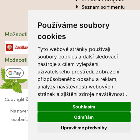
Seznam sortimentu
Vysvětlení analytických
údajů
Používáme soubory
Možnosti dopravy
cookies
Tyto webové stránky používají
soubory cookies a další sledovací
Možnosti platby
nástroje s cílem vylepšení
uživatelského prostředí, zobrazení
přizpůsobeného obsahu a reklam,
analýzy návštěvnosti webových
stránek a zjištění zdroje návštěvnosti.
Copyright
2026 Lbros s.r.o.
Souhlasím
Nastavení cookies
|
Soubory cookies
|
Zásady zpracování
Odmítám
osobních údajů
|
Souhlas se zpracováním osobních údajů
Upravit mé předvolby