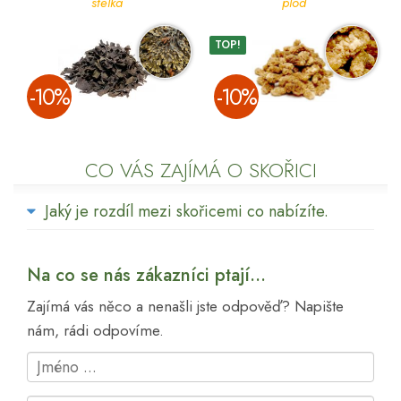
stélka
plod
TOP!
­-10%
­-10%
CO VÁS ZAJÍMÁ O SKOŘICI
Jaký je rozdíl mezi skořicemi co nabízíte.
Na co se nás zákazníci ptají...
Zajímá vás něco a nenašli jste odpověď? Napište
nám, rádi odpovíme.