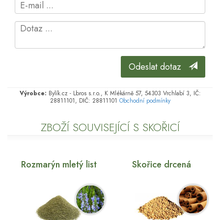
Odeslat dotaz
Výrobce:
Bylík.cz - Lbros s.r.o., K Mlékárně 57, 54303 Vrchlabí 3, IČ:
28811101, DIČ: 28811101
Obchodní podmínky
ZBOŽÍ SOUVISEJÍCÍ S SKOŘICÍ
Rozmarýn mletý list
Skořice drcená