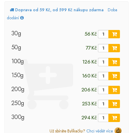
Doprava od 59 Kč, od 599 Kč nákupu zdarma
Doba
dodání
30g
56 Kč
50g
77 Kč
100g
126 Kč
150g
160 Kč
200g
206 Kč
250g
253 Kč
300g
294 Kč
Už sbíráte Bylíkačky?
Chci vědět více