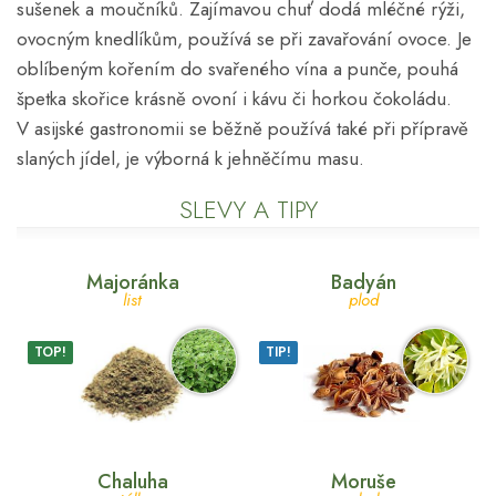
sušenek a moučníků. Zajímavou chuť dodá mléčné rýži,
ovocným knedlíkům, používá se při zavařování ovoce. Je
oblíbeným kořením do svařeného vína a punče, pouhá
špetka skořice krásně ovoní i kávu či horkou čokoládu.
V asijské gastronomii se běžně používá také při přípravě
slaných jídel, je výborná k jehněčímu masu.
SLEVY A TIPY
Majoránka
Badyán
list
plod
TOP!
TIP!
Chaluha
Moruše