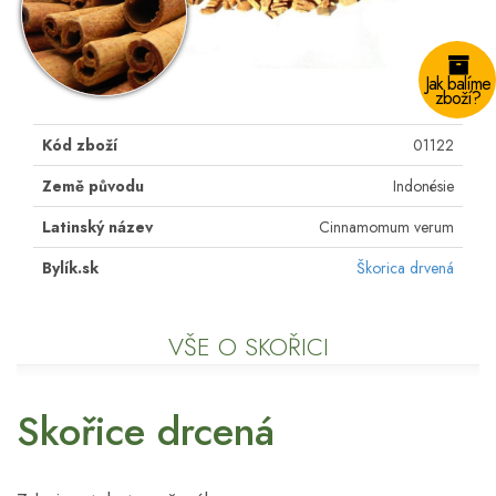
Jak balíme
zboží?
Kód zboží
01122
Země původu
Indonésie
Latinský název
Cinnamomum verum
Bylík.sk
Škorica drvená
VŠE O SKOŘICI
Skořice drcená