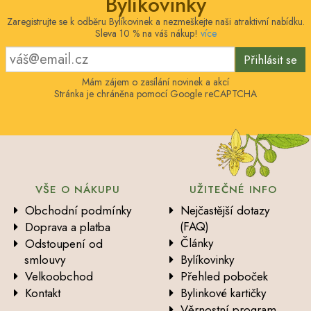
Bylíkovinky
Zaregistrujte se k odběru Bylíkovinek a nezmeškejte naši atraktivní nabídku.
Sleva 10 % na váš nákup!
více
Přihlásit se
Mám zájem o zasílání novinek a akcí
Stránka je chráněna pomocí Google reCAPTCHA
VŠE O NÁKUPU
UŽITEČNÉ INFO
Obchodní podmínky
Nejčastější dotazy
(FAQ)
Doprava a platba
Články
Odstoupení od
smlouvy
Bylíkovinky
Velkoobchod
Přehled poboček
Kontakt
Bylinkové kartičky
Věrnostní program