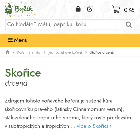
Domů
0 Kč
Menu
Skořice drcená
Koření a směsi
Jednodruhové koření
Skořice
drcená
Zdrojem tohoto voňavého koření je sušená kůra
skořicovníku pravého (latinsky Cinnamomum verum),
stálezeleného tropického stromu, který roste především
v subtropických a tropických
... více o Skořici