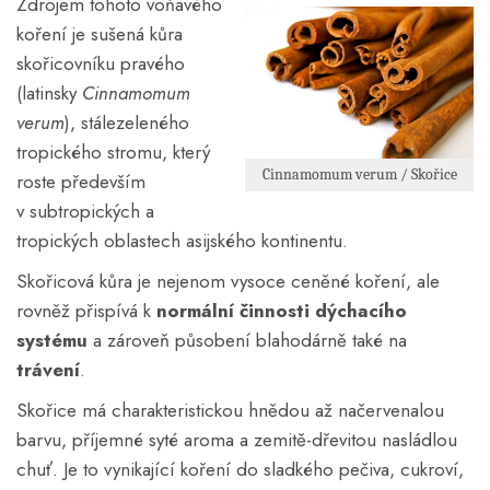
Zdrojem tohoto voňavého
koření je sušená kůra
skořicovníku pravého
(latinsky
Cinnamomum
verum
), stálezeleného
tropického stromu, který
Cinnamomum verum / Skořice
roste především
v subtropických a
tropických oblastech asijského kontinentu.
Skořicová kůra je nejenom vysoce ceněné koření, ale
rovněž přispívá k
normální činnosti dýchacího
systému
a zároveň působení blahodárně také na
trávení
.
Skořice má charakteristickou hnědou až načervenalou
barvu, příjemné syté aroma a zemitě-dřevitou nasládlou
chuť. Je to vynikající koření do sladkého pečiva, cukroví,