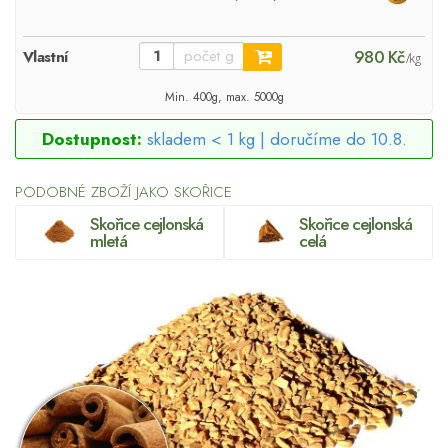
980 Kč
Vlastní
/kg
Min. 400g, max. 5000g
Dostupnost:
skladem < 1 kg |
doručíme do 10.8.
PODOBNÉ ZBOŽÍ JAKO SKOŘICE
Skořice cejlonská
Skořice cejlonská
mletá
celá