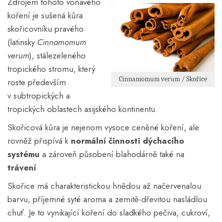
Zdrojem tohoto voňavého
koření je sušená kůra
skořicovníku pravého
(latinsky
Cinnamomum
verum
), stálezeleného
tropického stromu, který
Cinnamomum verum / Skořice
roste především
v subtropických a
tropických oblastech asijského kontinentu.
Skořicová kůra je nejenom vysoce ceněné koření, ale
rovněž přispívá k
normální činnosti dýchacího
systému
a zároveň působení blahodárně také na
trávení
.
Skořice má charakteristickou hnědou až načervenalou
barvu, příjemné syté aroma a zemitě-dřevitou nasládlou
chuť. Je to vynikající koření do sladkého pečiva, cukroví,