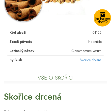
Jak balíme
zboží?
Kód zboží
01122
Země původu
Indonésie
Latinský název
Cinnamomum verum
Bylík.sk
Škorica drvená
VŠE O SKOŘICI
Skořice drcená