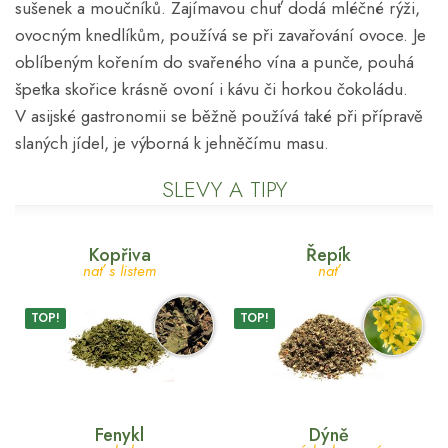
sušenek a moučníků. Zajímavou chuť dodá mléčné rýži,
ovocným knedlíkům, používá se při zavařování ovoce. Je
oblíbeným kořením do svařeného vína a punče, pouhá
špetka skořice krásně ovoní i kávu či horkou čokoládu.
V asijské gastronomii se běžně používá také při přípravě
slaných jídel, je výborná k jehněčímu masu.
SLEVY A TIPY
Kopřiva
Řepík
nať s listem
nať
TOP!
TOP!
Fenykl
Dýně