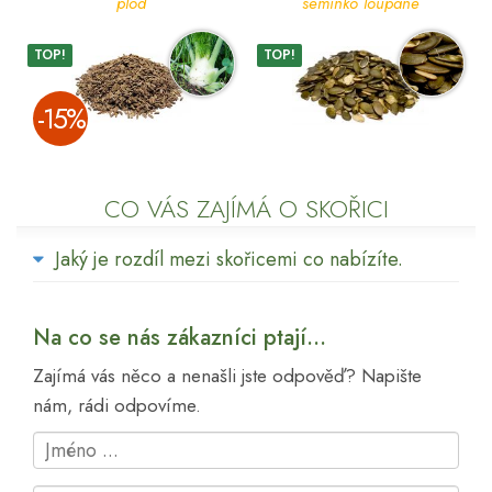
plod
semínko loupané
TOP!
TOP!
­-15%
CO VÁS ZAJÍMÁ O SKOŘICI
Jaký je rozdíl mezi skořicemi co nabízíte.
Na co se nás zákazníci ptají...
Zajímá vás něco a nenašli jste odpověď? Napište
nám, rádi odpovíme.