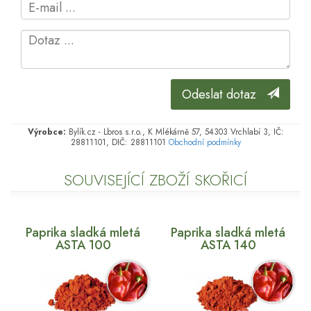
Odeslat dotaz
Výrobce:
Bylík.cz - Lbros s.r.o., K Mlékárně 57, 54303 Vrchlabí 3, IČ:
28811101, DIČ: 28811101
Obchodní podmínky
SOUVISEJÍCÍ ZBOŽÍ SKOŘICÍ
Paprika sladká mletá
Paprika sladká mletá
ASTA 100
ASTA 140