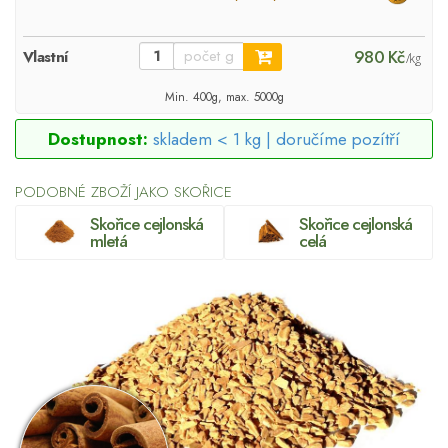
980 Kč
Vlastní
/kg
Min. 400g, max. 5000g
Dostupnost:
skladem < 1 kg |
doručíme pozítří
PODOBNÉ ZBOŽÍ JAKO SKOŘICE
Skořice cejlonská
Skořice cejlonská
mletá
celá