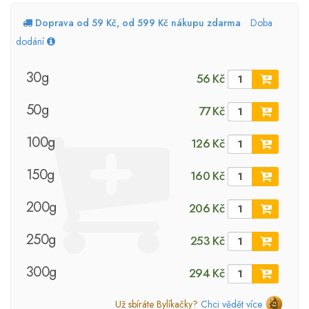
Doprava od 59 Kč, od 599 Kč nákupu zdarma
Doba
dodání
30g
56 Kč
50g
77 Kč
100g
126 Kč
150g
160 Kč
200g
206 Kč
250g
253 Kč
300g
294 Kč
Už sbíráte Bylíkačky?
Chci vědět více