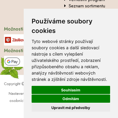
Seznam sortimentu
Vysvětlení analytických
údajů
Používáme soubory
Možnosti dopravy
cookies
Tyto webové stránky používají
soubory cookies a další sledovací
Možnosti platby
nástroje s cílem vylepšení
uživatelského prostředí, zobrazení
přizpůsobeného obsahu a reklam,
analýzy návštěvnosti webových
stránek a zjištění zdroje návštěvnosti.
Copyright
2026 Lbros s.r.o.
Souhlasím
Nastavení cookies
|
Soubory cookies
|
Zásady zpracování
Odmítám
osobních údajů
|
Souhlas se zpracováním osobních údajů
Upravit mé předvolby