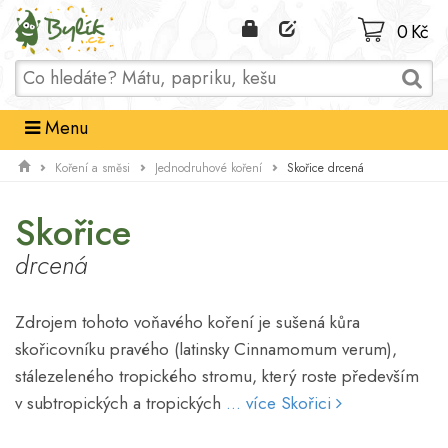
Domů
0 Kč
Menu
Skořice drcená
Koření a směsi
Jednodruhové koření
Skořice
drcená
Zdrojem tohoto voňavého koření je sušená kůra
skořicovníku pravého (latinsky Cinnamomum verum),
stálezeleného tropického stromu, který roste především
v subtropických a tropických
... více Skořici