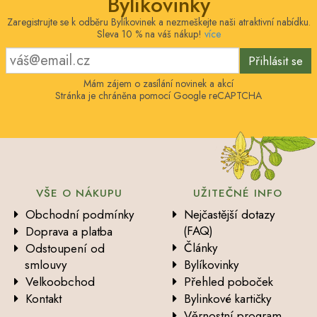
Bylíkovinky
Zaregistrujte se k odběru Bylíkovinek a nezmeškejte naši atraktivní nabídku.
Sleva 10 % na váš nákup!
více
Přihlásit se
Mám zájem o zasílání novinek a akcí
Stránka je chráněna pomocí Google reCAPTCHA
VŠE O NÁKUPU
UŽITEČNÉ INFO
Obchodní podmínky
Nejčastější dotazy
(FAQ)
Doprava a platba
Články
Odstoupení od
smlouvy
Bylíkovinky
Velkoobchod
Přehled poboček
Kontakt
Bylinkové kartičky
Věrnostní program