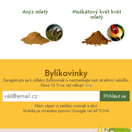
Anýz mletý
Muškátový květ květ
mletý
Bylíkovinky
Zaregistrujte se k odběru Bylíkovinek a nezmeškejte naši atraktivní nabídku.
Sleva 10 % na váš nákup!
více
Přihlásit se
Mám zájem o zasílání novinek a akcí
Stránka je chráněna pomocí Google reCAPTCHA