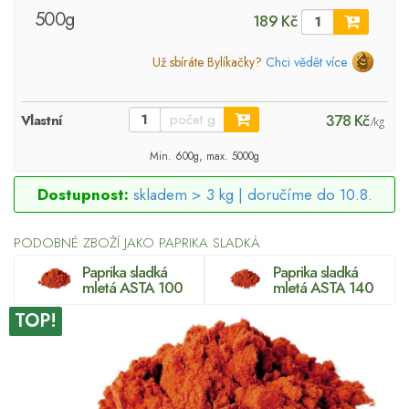
500g
189 Kč
Už sbíráte Bylíkačky?
Chci vědět více
378 Kč
Vlastní
/kg
Min. 600g, max. 5000g
Dostupnost:
skladem > 3 kg |
doručíme do 10.8.
PODOBNÉ ZBOŽÍ JAKO PAPRIKA SLADKÁ
Paprika sladká
Paprika sladká
mletá ASTA 100
mletá ASTA 140
TOP!