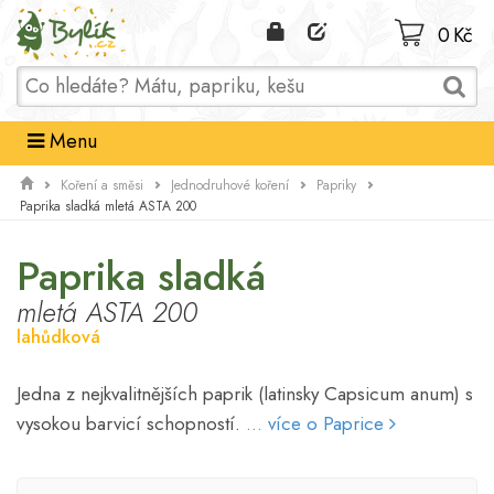
Domů
0 Kč
Menu
Koření a směsi
Jednodruhové koření
Papriky
Paprika sladká mletá ASTA 200
Paprika sladká
mletá ASTA 200
lahůdková
Jedna z nejkvalitnějších paprik (latinsky Capsicum anum) s
vysokou barvicí schopností.
... více o Paprice