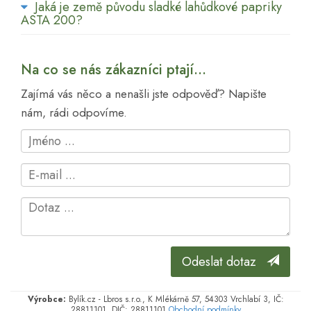
Jaká je země původu sladké lahůdkové papriky
ASTA 200?
Na co se nás zákazníci ptají...
Zajímá vás něco a nenašli jste odpověď? Napište
nám, rádi odpovíme.
Odeslat dotaz
Výrobce:
Bylík.cz - Lbros s.r.o., K Mlékárně 57, 54303 Vrchlabí 3, IČ:
28811101, DIČ: 28811101
Obchodní podmínky