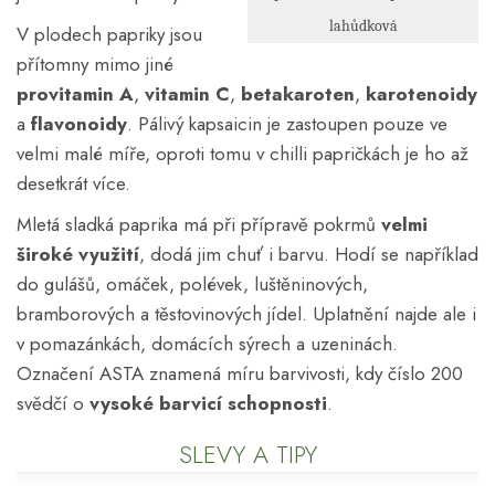
lahůdková
V plodech papriky jsou
přítomny mimo jiné
provitamin A
,
vitamin C
,
betakaroten
,
karotenoidy
a
flavonoidy
. Pálivý kapsaicin je zastoupen pouze ve
velmi malé míře, oproti tomu v chilli papričkách je ho až
desetkrát více.
Mletá sladká paprika má při přípravě pokrmů
velmi
široké využití
, dodá jim chuť i barvu. Hodí se například
do gulášů, omáček, polévek, luštěninových,
bramborových a těstovinových jídel. Uplatnění najde ale i
v pomazánkách, domácích sýrech a uzeninách.
Označení ASTA znamená míru barvivosti, kdy číslo 200
svědčí o
vysoké barvicí schopnosti
.
SLEVY A TIPY