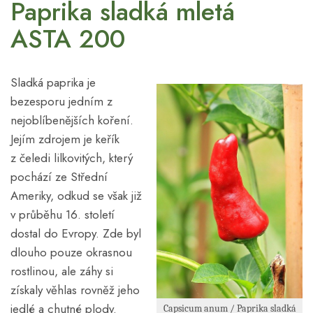
Paprika sladká mletá
ASTA 200
Sladká paprika je
bezesporu jedním z
nejoblíbenějších koření.
Jejím zdrojem je keřík
z čeledi lilkovitých, který
pochází ze Střední
Ameriky, odkud se však již
v průběhu 16. století
dostal do Evropy. Zde byl
dlouho pouze okrasnou
rostlinou, ale záhy si
získaly věhlas rovněž jeho
jedlé a chutné plody.
Capsicum anum / Paprika sladká