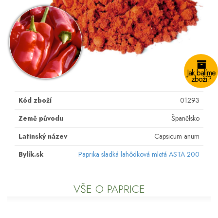
Jak balíme
zboží?
Kód zboží
01293
Země původu
Španělsko
Latinský název
Capsicum anum
Bylík.sk
Paprika sladká lahôdková mletá ASTA 200
VŠE O PAPRICE