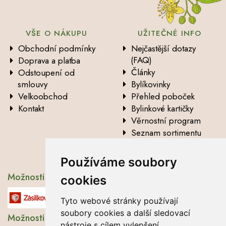
VŠE O NÁKUPU
UŽITEČNÉ INFO
Obchodní podmínky
Nejčastější dotazy
(FAQ)
Doprava a platba
Články
Odstoupení od
smlouvy
Bylíkovinky
Velkoobchod
Přehled poboček
Kontakt
Bylinkové kartičky
Věrnostní program
Seznam sortimentu
Vysvětlení analytických
údajů
Používáme soubory
Možnosti dopravy
cookies
Tyto webové stránky používají
soubory cookies a další sledovací
Možnosti platby
nástroje s cílem vylepšení