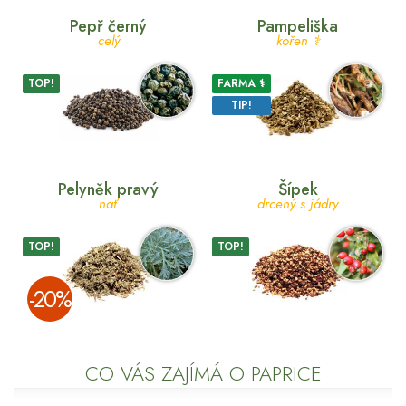
Pepř černý
Pampeliška
celý
kořen ⚕
TOP!
FARMA ⚕
TIP!
Pelyněk pravý
Šípek
nať
drcený s jádry
TOP!
TOP!
­-20%
CO VÁS ZAJÍMÁ O PAPRICE