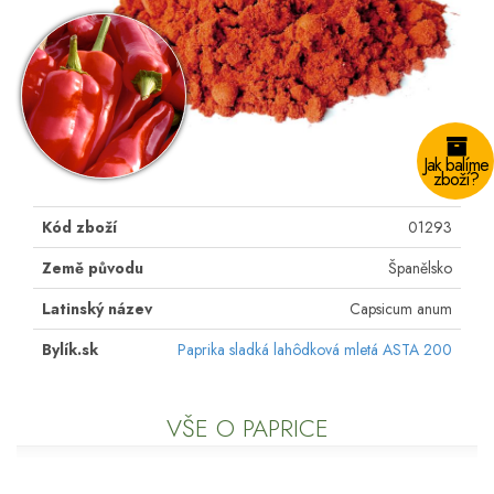
Jak balíme
zboží?
Kód zboží
01293
Země původu
Španělsko
Latinský název
Capsicum anum
Bylík.sk
Paprika sladká lahôdková mletá ASTA 200
VŠE O PAPRICE