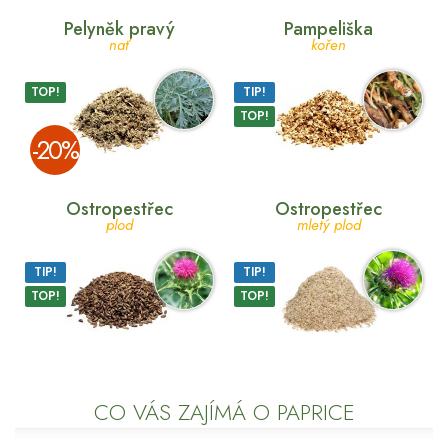
Pelyněk pravý
Pampeliška
nať
kořen
TOP!
TIP!
TOP!
­-20%
Ostropestřec
Ostropestřec
plod
mletý plod
TIP!
TIP!
TOP!
TOP!
CO VÁS ZAJÍMÁ O PAPRICE