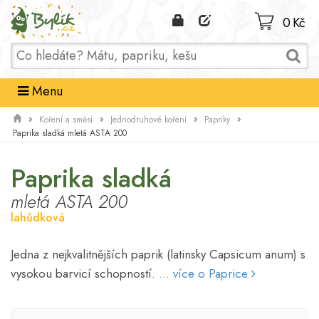
Domů
0 Kč
Menu
Koření a směsi
Jednodruhové koření
Papriky
Paprika sladká mletá ASTA 200
Paprika sladká
mletá ASTA 200
lahůdková
Jedna z nejkvalitnějších paprik (latinsky Capsicum anum) s
vysokou barvicí schopností.
... více o Paprice