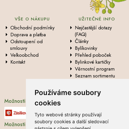
VŠE O NÁKUPU
UŽITEČNÉ INFO
Obchodní podmínky
Nejčastější dotazy
(FAQ)
Doprava a platba
Články
Odstoupení od
smlouvy
Bylíkovinky
Velkoobchod
Přehled poboček
Kontakt
Bylinkové kartičky
Věrnostní program
Seznam sortimentu
Vysvětlení analytických
údajů
Používáme soubory
Možnosti dopravy
cookies
Tyto webové stránky používají
soubory cookies a další sledovací
Možnosti platby
nástroje s cílem vylepšení