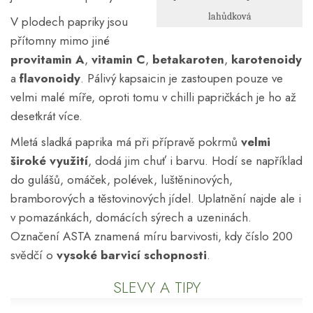
lahůdková
V plodech papriky jsou
přítomny mimo jiné
provitamin A
,
vitamin C
,
betakaroten
,
karotenoidy
a
flavonoidy
. Pálivý kapsaicin je zastoupen pouze ve
velmi malé míře, oproti tomu v chilli papričkách je ho až
desetkrát více.
Mletá sladká paprika má při přípravě pokrmů
velmi
široké využití
, dodá jim chuť i barvu. Hodí se například
do gulášů, omáček, polévek, luštěninových,
bramborových a těstovinových jídel. Uplatnění najde ale i
v pomazánkách, domácích sýrech a uzeninách.
Označení ASTA znamená míru barvivosti, kdy číslo 200
svědčí o
vysoké barvicí schopnosti
.
SLEVY A TIPY