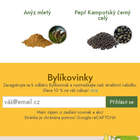
Anýz mletý
Pepř Kampotský černý
celý
Bylíkovinky
Zaregistrujte se k odběru Bylíkovinek a nezmeškejte naši atraktivní nabídku.
Sleva 10 % na váš nákup!
více
Přihlásit se
Mám zájem o zasílání novinek a akcí
Stránka je chráněna pomocí Google reCAPTCHA