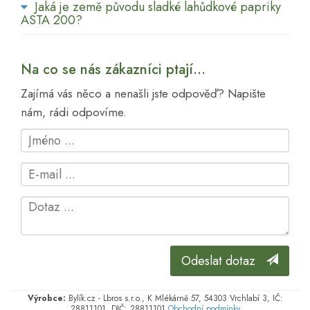
Jaká je země původu sladké lahůdkové papriky
ASTA 200?
Na co se nás zákazníci ptají...
Zajímá vás něco a nenašli jste odpověď? Napište
nám, rádi odpovíme.
Odeslat dotaz
Výrobce:
Bylík.cz - Lbros s.r.o., K Mlékárně 57, 54303 Vrchlabí 3, IČ:
28811101, DIČ: 28811101
Obchodní podmínky