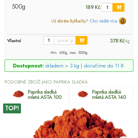
500g
189 Kč
Už sbíráte Bylíkačky?
Chci vědět více
378 Kč
Vlastní
/kg
Min. 600g, max. 5000g
Dostupnost:
skladem > 3 kg |
doručíme do 11.8.
PODOBNÉ ZBOŽÍ JAKO PAPRIKA SLADKÁ
Paprika sladká
Paprika sladká
mletá ASTA 100
mletá ASTA 140
TOP!