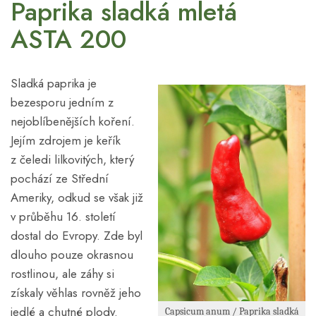
Paprika sladká mletá
ASTA 200
Sladká paprika je
bezesporu jedním z
nejoblíbenějších koření.
Jejím zdrojem je keřík
z čeledi lilkovitých, který
pochází ze Střední
Ameriky, odkud se však již
v průběhu 16. století
dostal do Evropy. Zde byl
dlouho pouze okrasnou
rostlinou, ale záhy si
získaly věhlas rovněž jeho
jedlé a chutné plody.
Capsicum anum / Paprika sladká