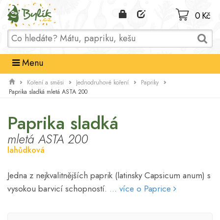
Domů
0 Kč
Menu
Koření a směsi
Jednodruhové koření
Papriky
Paprika sladká mletá ASTA 200
Paprika sladká
mletá ASTA 200
lahůdková
Jedna z nejkvalitnějších paprik (latinsky Capsicum anum) s
vysokou barvicí schopností.
... více o Paprice