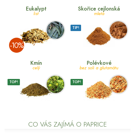
Eukalypt
Skořice cejlonská
list
mletá
TIP!
­-10%
Kmín
Polévkové
celý
bez soli a glutamátu
TOP!
TOP!
CO VÁS ZAJÍMÁ O PAPRICE