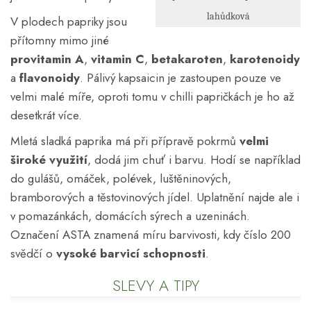
lahůdková
V plodech papriky jsou
přítomny mimo jiné
provitamin A
,
vitamin C
,
betakaroten
,
karotenoidy
a
flavonoidy
. Pálivý kapsaicin je zastoupen pouze ve
velmi malé míře, oproti tomu v chilli papričkách je ho až
desetkrát více.
Mletá sladká paprika má při přípravě pokrmů
velmi
široké využití
, dodá jim chuť i barvu. Hodí se například
do gulášů, omáček, polévek, luštěninových,
bramborových a těstovinových jídel. Uplatnění najde ale i
v pomazánkách, domácích sýrech a uzeninách.
Označení ASTA znamená míru barvivosti, kdy číslo 200
svědčí o
vysoké barvicí schopnosti
.
SLEVY A TIPY