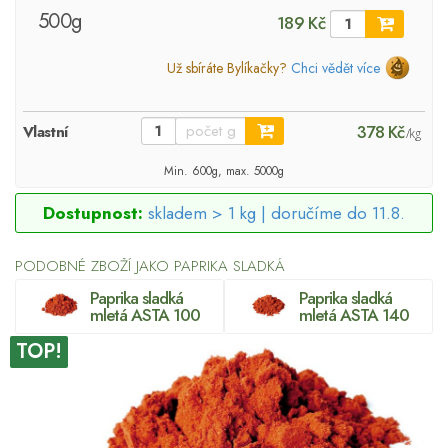
500g
189 Kč
Už sbíráte Bylíkačky?
Chci vědět více
378 Kč
Vlastní
/kg
Min. 600g, max. 5000g
Dostupnost:
skladem > 1 kg |
doručíme do 11.8.
PODOBNÉ ZBOŽÍ JAKO PAPRIKA SLADKÁ
Paprika sladká
Paprika sladká
mletá ASTA 100
mletá ASTA 140
TOP!