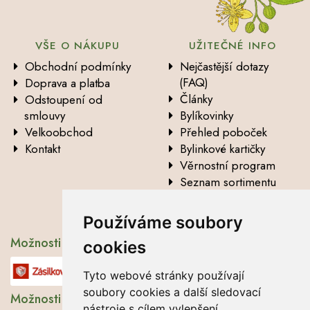
VŠE O NÁKUPU
UŽITEČNÉ INFO
Obchodní podmínky
Nejčastější dotazy
(FAQ)
Doprava a platba
Články
Odstoupení od
smlouvy
Bylíkovinky
Velkoobchod
Přehled poboček
Kontakt
Bylinkové kartičky
Věrnostní program
Seznam sortimentu
Vysvětlení analytických
údajů
Používáme soubory
Možnosti dopravy
cookies
Tyto webové stránky používají
soubory cookies a další sledovací
Možnosti platby
nástroje s cílem vylepšení