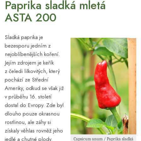
Paprika sladká mletá
ASTA 200
Sladká paprika je
bezesporu jedním z
nejoblíbenějších koření.
Jejím zdrojem je keřík
z čeledi lilkovitých, který
pochází ze Střední
Ameriky, odkud se však již
v průběhu 16. století
dostal do Evropy. Zde byl
dlouho pouze okrasnou
rostlinou, ale záhy si
získaly věhlas rovněž jeho
jedlé a chutné plody.
Capsicum anum / Paprika sladká