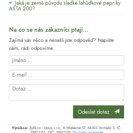
Jaká je země původu sladké lahůdkové papriky
ASTA 200?
Na co se nás zákazníci ptají...
Zajímá vás něco a nenašli jste odpověď? Napište
nám, rádi odpovíme.
Odeslat dotaz
Výrobce:
Bylík.cz - Lbros s.r.o., K Mlékárně 57, 54303 Vrchlabí 3, IČ:
28811101, DIČ: 28811101
Obchodní podmínky