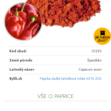
Jak balíme
zboží?
Kód zboží
01293
Země původu
Španělsko
Latinský název
Capsicum anum
Bylík.sk
Paprika sladká lahôdková mletá ASTA 200
VŠE O PAPRICE