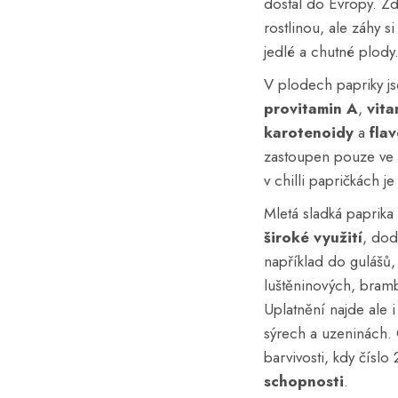
dostal do Evropy. Z
rostlinou, ale záhy s
jedlé a chutné plody
V plodech papriky j
provitamin A
,
vita
karotenoidy
a
fla
zastoupen pouze ve 
v chilli papričkách je
Mletá sladká paprik
široké využití
, dod
například do gulášů
luštěninových, bramb
Uplatnění najde ale
sýrech a uzeninách
barvivosti, kdy čísl
schopnosti
.