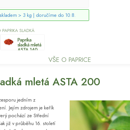
skladem > 3 kg |
doručíme do 10.8.
 PAPRIKA SLADKÁ
Paprika
sladká mletá
ASTA 140
VŠE O PAPRICE
sladká mletá ASTA 200
ezesporu jedním z
ní. Jejím zdrojem je keřík
 který pochází ze Střední
k již v průběhu 16. století