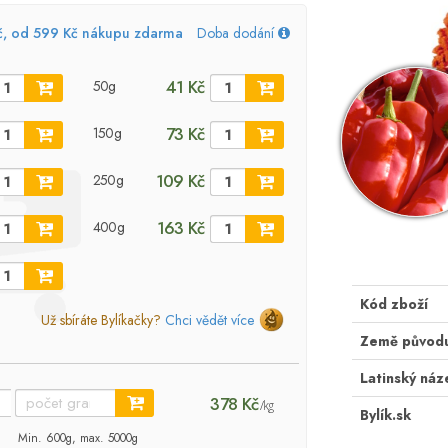
č, od 599 Kč nákupu zdarma
Doba dodání
41 Kč
50g
73 Kč
150g
109 Kč
250g
163 Kč
400g
Kód zboží
Už sbíráte Bylíkačky?
Chci vědět více
Země původ
Latinský náz
378 Kč
/kg
Bylík.sk
Min. 600g, max. 5000g