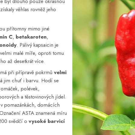
de byl dlouho pouze okrasnou
i získaly věhlas rovněž jeho
.
sou přítomny mimo jiné
min C
,
betakaroten
,
vonoidy
. Pálivý kapsaicin je
velmi malé míře, oproti tomu
 ho až desetkrát více.
a má při přípravě pokrmů
velmi
á jim chuť i barvu. Hodí se
, omáček, polévek,
orových a těstovinových jídel.
 i v pomazánkách, domácích
. Označení ASTA znamená míru
o 200 svědčí o
vysoké barvicí