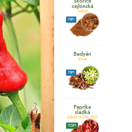
Skořice
cejlonská
mletá
TIP!
Badyán
plod
TIP!
Paprika
sladká
mletá ASTA 200
TOP!