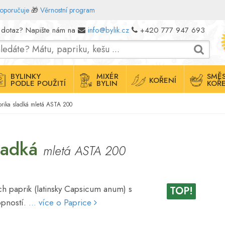
doporučuje
🎁
Věrnostní program
 dotaz? Napište nám na
info@bylik.cz
+420 777 947 693
BYLINKY
MIXÉR
SMĚS
KOŘENÍ
PODLE POUŽITÍ
BYLIN
KOŘE
prika sladká mletá ASTA 200
sladká
mletá ASTA 200
ích paprik (latinsky Capsicum anum) s
TOP!
opností.
... více o Paprice