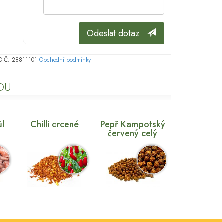
Odeslat dotaz
, DIČ: 28811101
Obchodní podmínky
KOU
ůl
Chilli drcené
Pepř Kampotský
červený celý