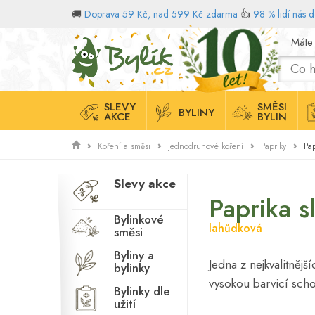
🚚
Doprava 59 Kč, nad 599 Kč zdarma
👍
98 % lidí nás 
Domů
Máte
SLEVY
SMĚSI
BYLINY
AKCE
BYLIN
Pa
Koření a směsi
Jednodruhové koření
Papriky
Slevy akce
Paprika 
Bylinkové
lahůdková
směsi
Byliny a
Jedna z nejkvalitnějš
bylinky
vysokou barvicí sch
Bylinky dle
užití