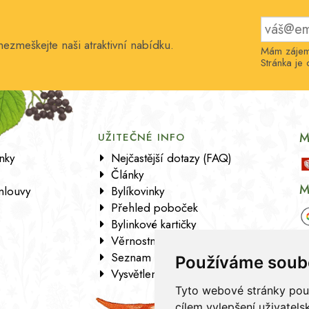
nezmeškejte naši atraktivní nabídku.
Mám zájem 
Stránka j
M
UŽITEČNÉ INFO
nky
Nejčastější dotazy (FAQ)
Články
M
mlouvy
Bylíkovinky
Přehled poboček
Bylinkové kartičky
Věrnostní program
Seznam sortimentu
Používáme soub
Vysvětlení analytických údajů
Tyto webové stránky použí
cílem vylepšení uživatel