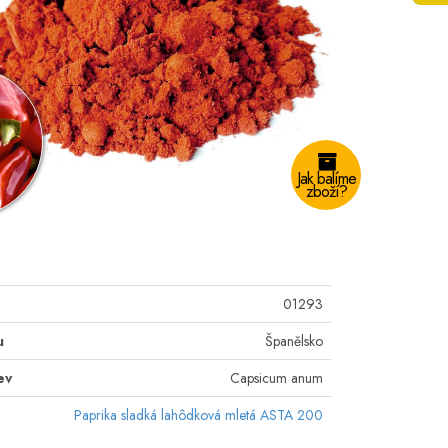
Jak balíme
zboží?
01293
u
Španělsko
ev
Capsicum anum
Paprika sladká lahôdková mletá ASTA 200