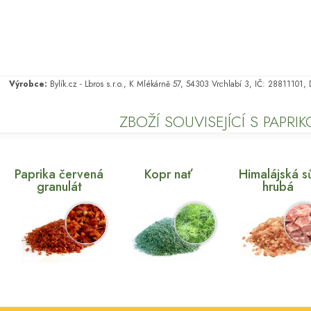
Výrobce:
Bylík.cz - Lbros s.r.o., K Mlékárně 57, 54303 Vrchlabí 3, IČ: 28811101
ZBOŽÍ SOUVISEJÍCÍ S PAPRI
Paprika červená
Kopr nať
Himalájská s
granulát
hrubá