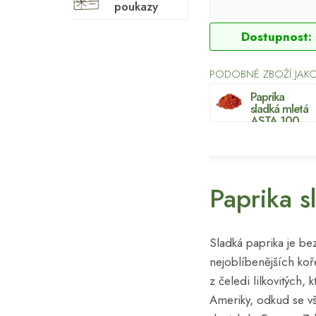
poukazy
Dostupnost:
PODOBNÉ ZBOŽÍ JAKO
Paprika
sladká mletá
ASTA 100
Paprika 
Sladká paprika je b
nejoblíbenějších koře
z čeledi lilkovitých,
Ameriky, odkud se vša