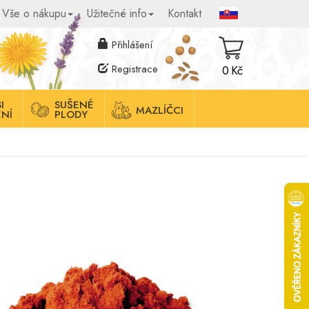
Vše o nákupu
Užitečné info
Kontakt
Přihlášení
Registrace
0 Kč
I
SUŠENÉ
MAZLÍČCI
NÍ
PLODY