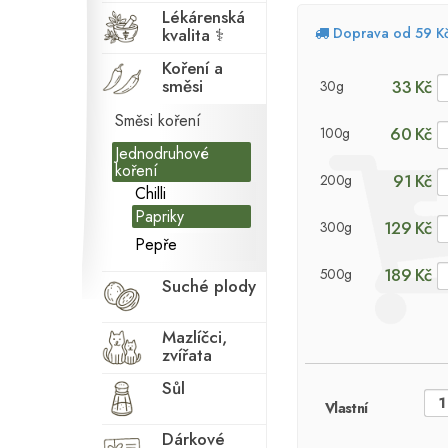
Lékárenská
kvalita ⚕
Doprava od 59 K
Koření a
směsi
33 Kč
30g
Směsi koření
60 Kč
100g
Jednodruhové
koření
91 Kč
200g
Chilli
Papriky
129 Kč
300g
Pepře
189 Kč
500g
Suché plody
Mazlíčci,
zvířata
Sůl
Vlastní
Dárkové