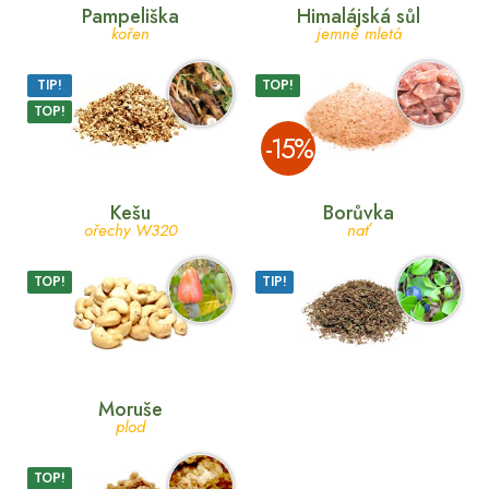
Pampeliška
Himalájská sůl
kořen
jemně mletá
TIP!
TOP!
TOP!
­-15%
Kešu
Borůvka
ořechy W320
nať
TOP!
TIP!
Moruše
plod
TOP!