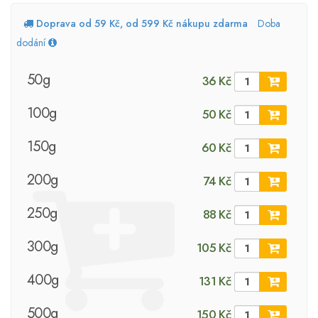
Doprava od 59 Kč, od 599 Kč nákupu zdarma
Doba
dodání
50g
36 Kč
100g
50 Kč
150g
60 Kč
200g
74 Kč
250g
88 Kč
300g
105 Kč
400g
131 Kč
500g
150 Kč