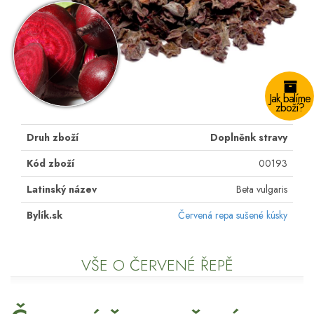
Jak balíme
zboží?
Druh zboží
Doplněnk stravy
Kód zboží
00193
Latinský název
Beta vulgaris
Bylík.sk
Červená repa sušené kúsky
VŠE O ČERVENÉ ŘEPĚ