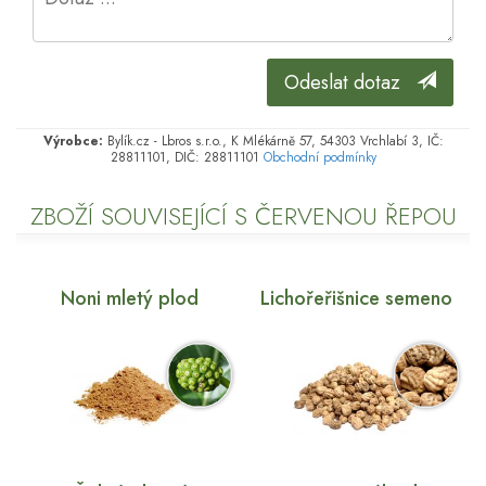
Odeslat dotaz
Výrobce:
Bylík.cz - Lbros s.r.o., K Mlékárně 57, 54303 Vrchlabí 3, IČ:
28811101, DIČ: 28811101
Obchodní podmínky
ZBOŽÍ SOUVISEJÍCÍ S ČERVENOU ŘEPOU
Noni mletý plod
Lichořeřišnice semeno