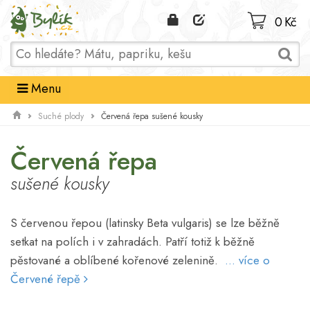
Domů
0 Kč
Menu
Červená řepa sušené kousky
Suché plody
Červená řepa
sušené kousky
S červenou řepou (latinsky Beta vulgaris) se lze běžně
setkat na polích i v zahradách. Patří totiž k běžně
pěstované a oblíbené kořenové zelenině.
... více o
Červené řepě