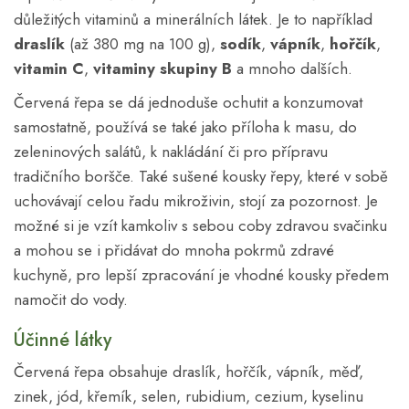
důležitých vitaminů a minerálních látek. Je to například
draslík
(až 380 mg na 100 g),
sodík
,
vápník
,
hořčík
,
vitamin C
,
vitaminy skupiny B
a mnoho dalších.
Červená řepa se dá jednoduše ochutit a konzumovat
samostatně, používá se také jako příloha k masu, do
zeleninových salátů, k nakládání či pro přípravu
tradičního boršče. Také sušené kousky řepy, které v sobě
uchovávají celou řadu mikroživin, stojí za pozornost. Je
možné si je vzít kamkoliv s sebou coby zdravou svačinku
a mohou se i přidávat do mnoha pokrmů zdravé
kuchyně, pro lepší zpracování je vhodné kousky předem
namočit do vody.
Účinné látky
Červená řepa obsahuje draslík, hořčík, vápník, měď,
zinek, jód, křemík, selen, rubidium, cezium, kyselinu