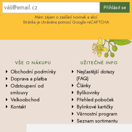
Přihlásit se
Mám zájem o zasílání novinek a akcí
Stránka je chráněna pomocí Google reCAPTCHA
VŠE O NÁKUPU
UŽITEČNÉ INFO
Obchodní podmínky
Nejčastější dotazy
(FAQ)
Doprava a platba
Články
Odstoupení od
smlouvy
Bylíkovinky
Velkoobchod
Přehled poboček
Kontakt
Bylinkové kartičky
Věrnostní program
Seznam sortimentu
Vysvětlení analytických