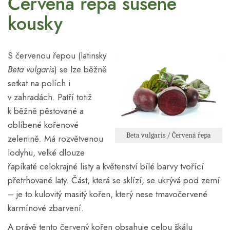
Červená řepa sušené
kousky
S červenou řepou (latinsky
Beta vulgaris
) se lze běžně
setkat na polích i
v zahradách. Patří totiž
k běžně pěstované a
oblíbené kořenové
Beta vulgaris / Červená řepa
zelenině. Má rozvětvenou
lodyhu, velké dlouze
řapíkaté celokrajné listy a květenství bílé barvy tvořící
přetrhované laty. Část, která se sklízí, se ukrývá pod zemí
– je to kulovitý masitý kořen, který nese tmavočervené
karmínové zbarvení.
A právě tento červený kořen obsahuje celou škálu