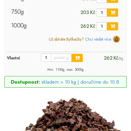
750g
203 Kč
1000g
262 Kč
Už sbíráte Bylíkačky?
Chci vědět více
262 Kč
Vlastní
/kg
Min. 1100g, max. 5000g
Dostupnost:
skladem > 10 kg |
doručíme do 10.8.