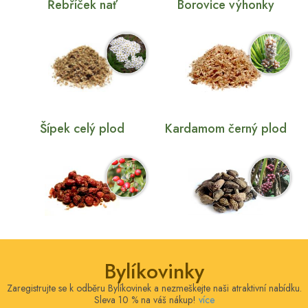
Řebříček nať
Borovice výhonky
Šípek celý plod
Kardamom černý plod
Bylíkovinky
Zaregistrujte se k odběru Bylíkovinek a nezmeškejte naši atraktivní nabídku.
Sleva 10 % na váš nákup!
více