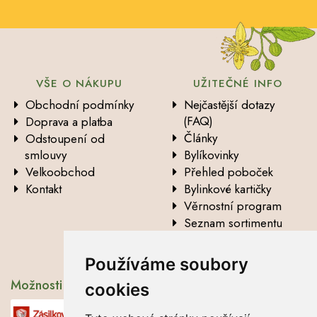
VŠE O NÁKUPU
UŽITEČNÉ INFO
Obchodní podmínky
Nejčastější dotazy
(FAQ)
Doprava a platba
Články
Odstoupení od
smlouvy
Bylíkovinky
Velkoobchod
Přehled poboček
Kontakt
Bylinkové kartičky
Věrnostní program
Seznam sortimentu
Vysvětlení analytických
údajů
Používáme soubory
Možnosti dopravy
cookies