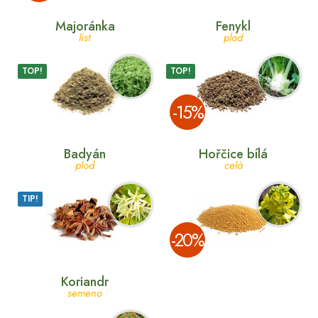
Majoránka
Fenykl
list
plod
TOP!
TOP!
­-15%
Badyán
Hořčice bílá
plod
celá
TIP!
­-20%
Koriandr
semeno