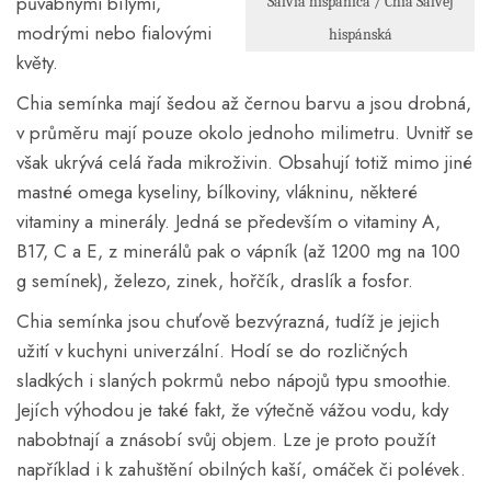
půvabnými bílými,
Salvia hispanica / Chia Šalvěj
modrými nebo fialovými
hispánská
květy.
Chia semínka mají šedou až černou barvu a jsou drobná,
v průměru mají pouze okolo jednoho milimetru. Uvnitř se
však ukrývá celá řada mikroživin. Obsahují totiž mimo jiné
mastné omega kyseliny, bílkoviny, vlákninu, některé
vitaminy a minerály. Jedná se především o vitaminy A,
B17, C a E, z minerálů pak o vápník (až 1200 mg na 100
g semínek), železo, zinek, hořčík, draslík a fosfor.
Chia semínka jsou chuťově bezvýrazná, tudíž je jejich
užití v kuchyni univerzální. Hodí se do rozličných
sladkých i slaných pokrmů nebo nápojů typu smoothie.
Jejích výhodou je také fakt, že výtečně vážou vodu, kdy
nabobtnají a znásobí svůj objem. Lze je proto použít
například i k zahuštění obilných kaší, omáček či polévek.