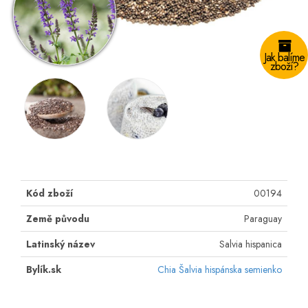
Jak balíme
zboží?
Kód zboží
00194
Země původu
Paraguay
Latinský název
Salvia hispanica
Bylík.sk
Chia Šalvia hispánska semienko