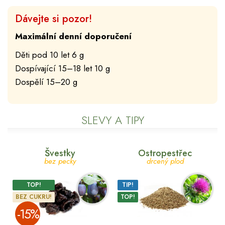
Dávejte si pozor!
Maximální denní doporučení
Děti pod 10 let 6 g
Dospívající 15–18 let 10 g
Dospělí 15–20 g
SLEVY A TIPY
Švestky
Ostropestřec
bez pecky
drcený plod
TOP!
TIP!
BEZ CUKRU!
TOP!
­-15%