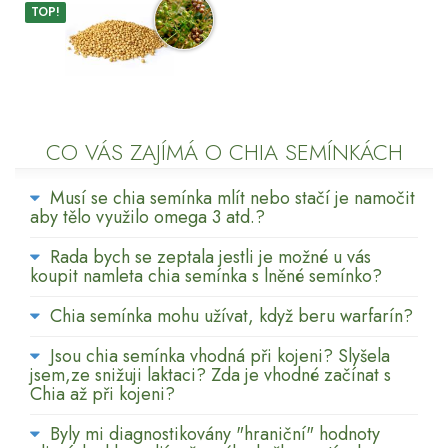
TOP!
CO VÁS ZAJÍMÁ O CHIA SEMÍNKÁCH
Musí se chia semínka mlít nebo stačí je namočit
aby tělo využilo omega 3 atd.?
Rada bych se zeptala jestli je možné u vás
koupit namleta chia semínka s lněné semínko?
Chia semínka mohu užívat, když beru warfarín?
Jsou chia semínka vhodná při kojeni? Slyšela
jsem,ze snižuji laktaci? Zda je vhodné začínat s
Chia až při kojeni?
Byly mi diagnostikovány "hraniční" hodnoty