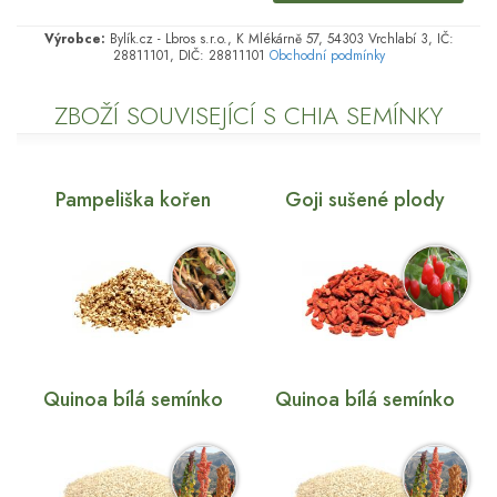
Výrobce:
Bylík.cz - Lbros s.r.o., K Mlékárně 57, 54303 Vrchlabí 3, IČ:
28811101, DIČ: 28811101
Obchodní podmínky
ZBOŽÍ SOUVISEJÍCÍ S CHIA SEMÍNKY
Pampeliška kořen
Goji sušené plody
Quinoa bílá semínko
Quinoa bílá semínko