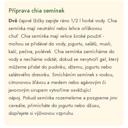
Příprava chia semínek
Dvě
čajové lžičky zapijte ráno 1/2 l horké vody. Chia
semínka mají neutrální nebo lehce oříškovou
chuť. Chia semínka mají velice široké použití -
mohou se přidávat do vody, jogurtu, salátů, musli,
kaší, pečiva, polévek. Chia semínka zamícháme do
vody a necháme odstát, dokud se nevytvoří gel, který
můžeme přidat do pudinku, džemu, jogurtu nebo
salátového dresinku. Smícháním semínek s vodou,
citronovou šťávou a medem nebo agávovým či
javorovým sirupem vytvoříme osvěžující
nápoj. Pokud semínka rozemeleme a posypeme jimi
cereálie, přimícháte do jogurtu nebo džusu,
dopřejete si výživovou vzpruhu.