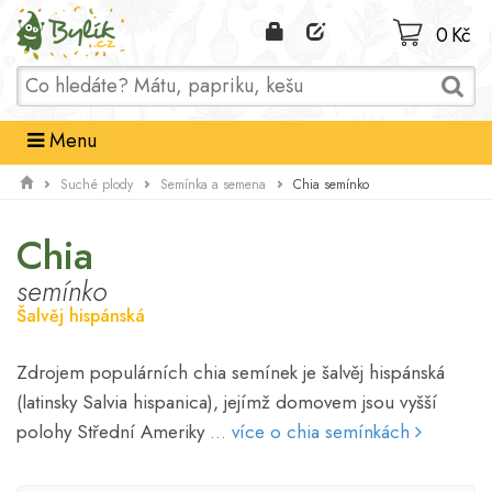
Domů
0 Kč
Menu
Chia semínko
Suché plody
Semínka a semena
Chia
semínko
Šalvěj hispánská
Zdrojem populárních chia semínek je šalvěj hispánská
(latinsky Salvia hispanica), jejímž domovem jsou vyšší
polohy Střední Ameriky
... více o chia semínkách