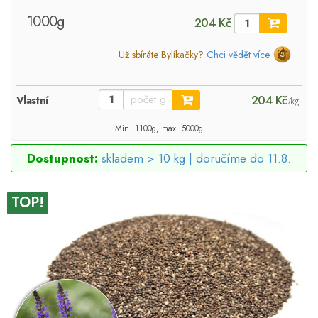
1000g
204 Kč
Už sbíráte Bylíkačky?
Chci vědět více
204 Kč
Vlastní
/kg
Min. 1100g, max. 5000g
Dostupnost:
skladem > 10 kg |
doručíme do 11.8.
TOP!