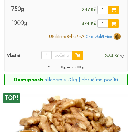
750g
287 Kč
1000g
374 Kč
Už sbíráte Bylíkačky?
Chci vědět více
374 Kč
Vlastní
/kg
Min. 1100g, max. 5000g
Dostupnost:
skladem > 3 kg |
doručíme pozítří
TOP!