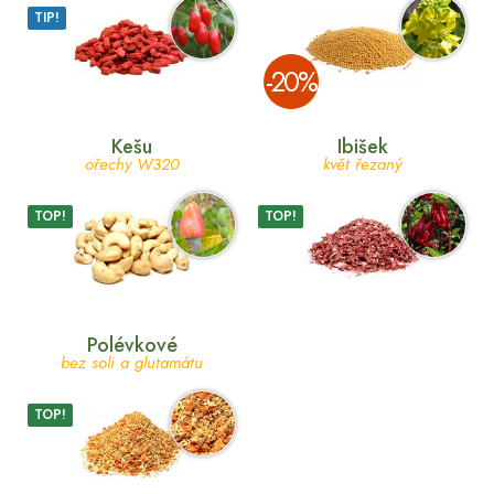
TIP!
­-20%
Kešu
Ibišek
ořechy W320
květ řezaný
TOP!
TOP!
Polévkové
bez soli a glutamátu
TOP!