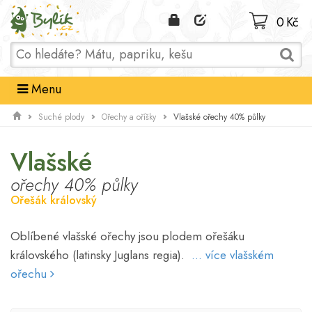
Domů
0 Kč
Menu
Vlašské ořechy 40% půlky
Suché plody
Ořechy a oříšky
Vlašské
ořechy 40% půlky
Ořešák královský
Oblíbené vlašské ořechy jsou plodem ořešáku
královského (latinsky Juglans regia).
... více vlašském
ořechu