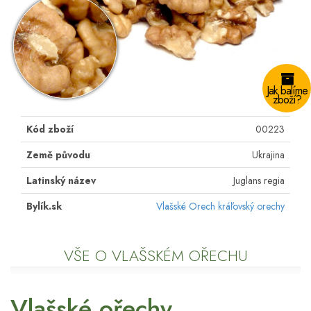
Jak balíme
zboží?
Kód zboží
00223
Země původu
Ukrajina
Latinský název
Juglans regia
Bylík.sk
Vlašské Orech kráľovský orechy
VŠE O VLAŠSKÉM OŘECHU
Vlašské ořechy