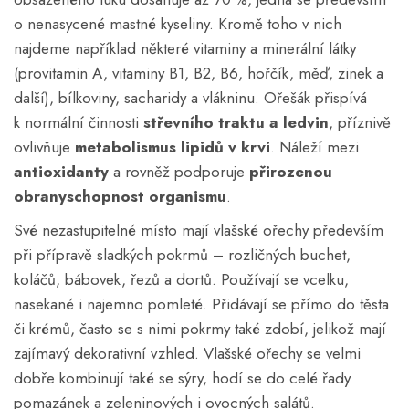
o nenasycené mastné kyseliny. Kromě toho v nich
najdeme například některé vitaminy a minerální látky
(provitamin A, vitaminy B1, B2, B6, hořčík, měď, zinek a
další), bílkoviny, sacharidy a vlákninu. Ořešák přispívá
k normální činnosti
střevního traktu a ledvin
, příznivě
ovlivňuje
metabolismus lipidů v krvi
. Náleží mezi
antioxidanty
a rovněž podporuje
přirozenou
obranyschopnost organismu
.
Své nezastupitelné místo mají vlašské ořechy především
při přípravě sladkých pokrmů – rozličných buchet,
koláčů, bábovek, řezů a dortů. Používají se vcelku,
nasekané i najemno pomleté. Přidávají se přímo do těsta
či krémů, často se s nimi pokrmy také zdobí, jelikož mají
zajímavý dekorativní vzhled. Vlašské ořechy se velmi
dobře kombinují také se sýry, hodí se do celé řady
pomazánek a zeleninových i ovocných salátů.