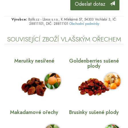
Odeslat dotaz
Výrobce:
Bylík.cz - Lbros s.r.o., K Mlékárně 57, 54303 Vrchlabí 3, IČ:
28811101, DIČ: 28811101
Obchodní podmínky
SOUVISEJÍCÍ ZBOŽÍ VLAŠSKÝM OŘECHEM
Meruňky nesířené
Goldenberries sušené
plody
Makadamové ořechy
Brusinky sušené plody