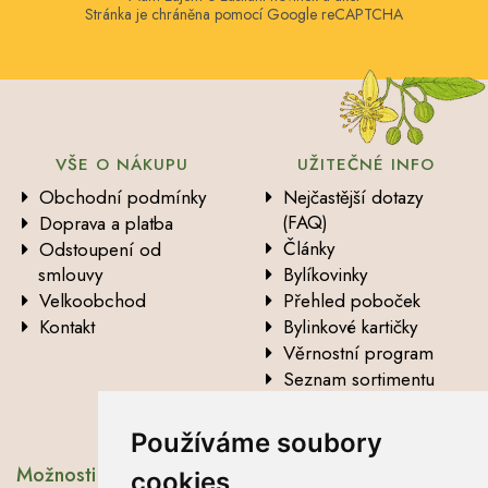
Stránka je chráněna pomocí Google reCAPTCHA
VŠE O NÁKUPU
UŽITEČNÉ INFO
Obchodní podmínky
Nejčastější dotazy
(FAQ)
Doprava a platba
Články
Odstoupení od
smlouvy
Bylíkovinky
Velkoobchod
Přehled poboček
Kontakt
Bylinkové kartičky
Věrnostní program
Seznam sortimentu
Vysvětlení analytických
údajů
Používáme soubory
Možnosti dopravy
cookies