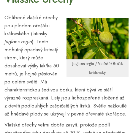
Oblíbené vlašské ořechy
jsou plodem ořešáku
královského (latinsky
Juglans regia
). Tento
mohutný opadavý listnatý
strom, který může
Juglans regia / Vlašské Ořešák
dosahovat výšky takřka 50
metrů, je hojně pěstován
královský
po celém světě. Má
charakteristickou šedivou borku, která bývá ve stáří
výrazně rozpraskaná. Listy jsou lichozpeřené složené až
z devíti podlouhlých zašpičatělých lístků. Světle nažloutlé
až hnědavé plody se ukrývají v pevné dřevnaté skořápce.
Vlašské ořechy velmi dobře zasytí, protože podíl
obsaženého tuku dosahuje až 70 %, jedná se především