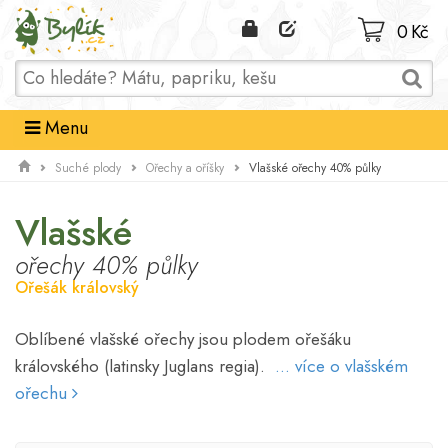
Domů
0 Kč
Menu
Vlašské ořechy 40% půlky
Suché plody
Ořechy a oříšky
Vlašské
ořechy 40% půlky
Ořešák královský
Oblíbené vlašské ořechy jsou plodem ořešáku
královského (latinsky Juglans regia).
... více o vlašském
ořechu