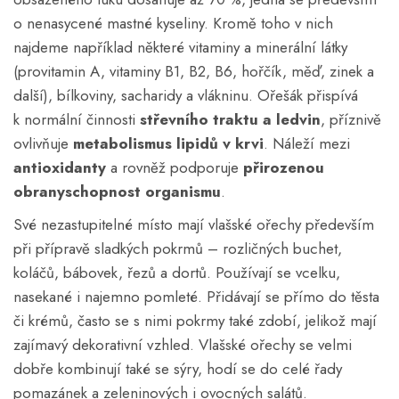
o nenasycené mastné kyseliny. Kromě toho v nich
najdeme například některé vitaminy a minerální látky
(provitamin A, vitaminy B1, B2, B6, hořčík, měď, zinek a
další), bílkoviny, sacharidy a vlákninu. Ořešák přispívá
k normální činnosti
střevního traktu a ledvin
, příznivě
ovlivňuje
metabolismus lipidů v krvi
. Náleží mezi
antioxidanty
a rovněž podporuje
přirozenou
obranyschopnost organismu
.
Své nezastupitelné místo mají vlašské ořechy především
při přípravě sladkých pokrmů – rozličných buchet,
koláčů, bábovek, řezů a dortů. Používají se vcelku,
nasekané i najemno pomleté. Přidávají se přímo do těsta
či krémů, často se s nimi pokrmy také zdobí, jelikož mají
zajímavý dekorativní vzhled. Vlašské ořechy se velmi
dobře kombinují také se sýry, hodí se do celé řady
pomazánek a zeleninových i ovocných salátů.