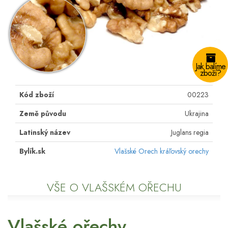
Jak balíme
zboží?
Kód zboží
00223
Země původu
Ukrajina
Latinský název
Juglans regia
Bylík.sk
Vlašské Orech kráľovský orechy
VŠE O VLAŠSKÉM OŘECHU
Vlašské ořechy