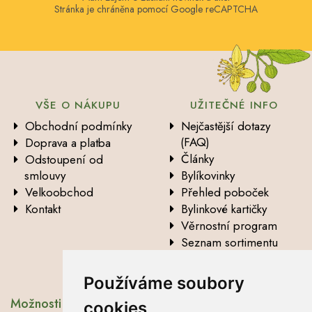
Stránka je chráněna pomocí Google reCAPTCHA
VŠE O NÁKUPU
UŽITEČNÉ INFO
Obchodní podmínky
Nejčastější dotazy
(FAQ)
Doprava a platba
Články
Odstoupení od
smlouvy
Bylíkovinky
Velkoobchod
Přehled poboček
Kontakt
Bylinkové kartičky
Věrnostní program
Seznam sortimentu
Vysvětlení analytických
údajů
Používáme soubory
Možnosti dopravy
cookies