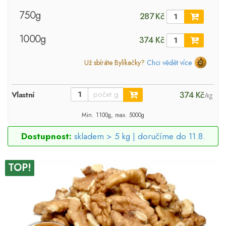
750g
287 Kč
1000g
374 Kč
Už sbíráte Bylíkačky?
Chci vědět více
374 Kč
Vlastní
/kg
Min. 1100g, max. 5000g
Dostupnost:
skladem > 5 kg |
doručíme do 11.8.
TOP!