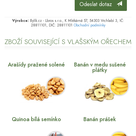
Odeslat dotaz
Výrobce:
Bylík.cz - Lbros s.r.o., K Mlékárně 57, 54303 Vrchlabí 3, IČ:
28811101, DIČ: 28811101
Obchodní podmínky
ZBOŽÍ SOUVISEJÍCÍ S VLAŠSKÝM OŘECHEM
Arašídy pražené solené
Banán v medu sušené
plátky
Quinoa bílá semínko
Banán prášek