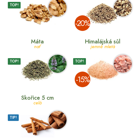
TOP!
­-20%
Máta
Himalájská sůl
nať
jemně mletá
TOP!
TOP!
­-15%
Skořice 5 cm
celá
TIP!