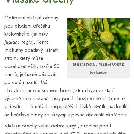
Oblíbené vlašské ořechy
jsou plodem ořešáku
královského (latinsky
Juglans regia
). Tento
mohutný opadavý listnatý
strom, který může
Juglans regia / Vlašské Ořešák
dosahovat výšky takřka 50
metrů, je hojně pěstován
královský
po celém světě. Má
charakteristickou šedivou borku, která bývá ve stáří
výrazně rozpraskaná. Listy jsou lichozpeřené složené až
z devíti podlouhlých zašpičatělých lístků. Světle nažloutlé
až hnědavé plody se ukrývají v pevné dřevnaté skořápce.
Vlašské ořechy velmi dobře zasytí, protože podíl
obsaženého tuku dosahuje až 70 %, jedná se především