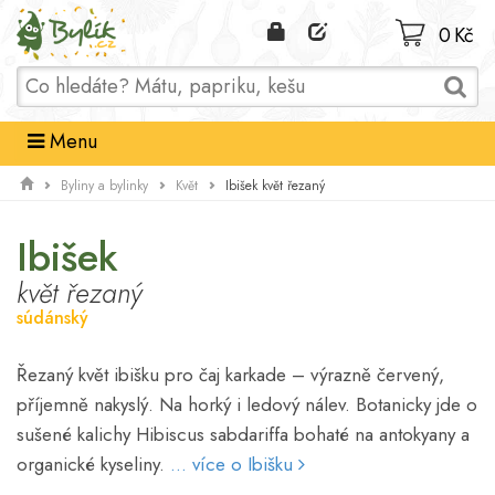
Domů
0 Kč
Menu
Ibišek květ řezaný
Byliny a bylinky
Květ
Ibišek
květ řezaný
súdánský
Řezaný květ ibišku pro čaj karkade – výrazně červený,
příjemně nakyslý. Na horký i ledový nálev. Botanicky jde o
sušené kalichy Hibiscus sabdariffa bohaté na antokyany a
organické kyseliny.
... více o Ibišku