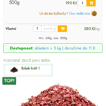
500g
190 Kč
Už sbíráte Bylíkačky?
Chci vědět více
380 Kč
Vlastní
/kg
Min. 600g, max. 5000g
Dostupnost:
skladem > 5 kg |
doručíme do 11.8.
PODOBNÉ ZBOŽÍ JAKO IBIŠEK
Ibišek květ ⚕
TOP!