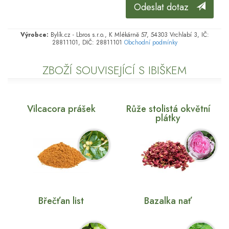
Odeslat dotaz
Výrobce:
Bylík.cz - Lbros s.r.o., K Mlékárně 57, 54303 Vrchlabí 3, IČ:
28811101, DIČ: 28811101
Obchodní podmínky
ZBOŽÍ SOUVISEJÍCÍ S IBIŠKEM
Vilcacora prášek
Růže stolistá okvětní
plátky
Břečťan list
Bazalka nať