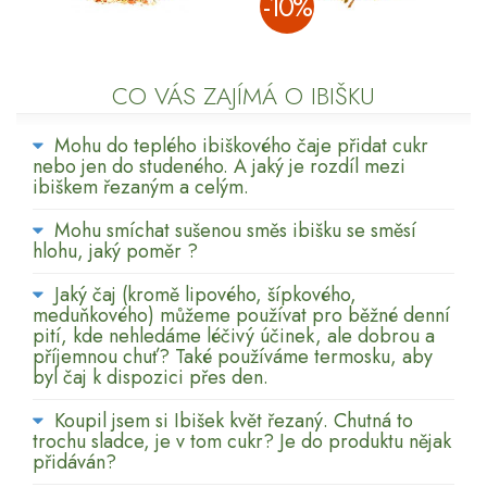
­-10%
CO VÁS ZAJÍMÁ O IBIŠKU
Mohu do teplého ibiškového čaje přidat cukr
nebo jen do studeného. A jaký je rozdíl mezi
ibiškem řezaným a celým.
Mohu smíchat sušenou směs ibišku se směsí
hlohu, jaký poměr ?
Jaký čaj (kromě lipového, šípkového,
meduňkového) můžeme používat pro běžné denní
pití, kde nehledáme léčivý účinek, ale dobrou a
příjemnou chuť? Také používáme termosku, aby
byl čaj k dispozici přes den.
Koupil jsem si Ibišek květ řezaný. Chutná to
trochu sladce, je v tom cukr? Je do produktu nějak
přidáván?