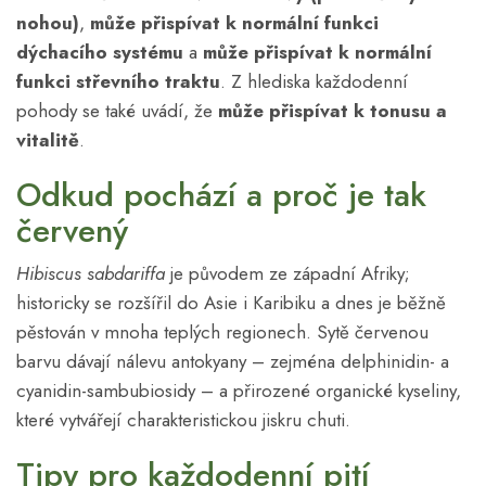
nohou)
,
může přispívat k normální funkci
dýchacího systému
a
může přispívat k normální
funkci střevního traktu
. Z hlediska každodenní
pohody se také uvádí, že
může přispívat k tonusu a
vitalitě
.
Odkud pochází a proč je tak
červený
Hibiscus sabdariffa
je původem ze západní Afriky;
historicky se rozšířil do Asie i Karibiku a dnes je běžně
pěstován v mnoha teplých regionech. Sytě červenou
barvu dávají nálevu antokyany – zejména delphinidin- a
cyanidin-sambubiosidy – a přirozené organické kyseliny,
které vytvářejí charakteristickou jiskru chuti.
Tipy pro každodenní pití