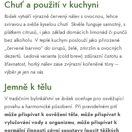
Chuť a použití v kuchyni
Ibišek vytváří výrazně červený nálev s ovocnou, lehce
svíravou a svěže kyselou chutí. Skvěle funguje samotný, s
plátkem citrusů, i jako základ domácích limonád či punčů
bez alkoholu. V teplé kuchyni poslouží jako přirozené
„červené barvivo“ do sirupů, želé, zmrzlin a ovocných
dezertů. Ledová varianta (cold brew) zdůrazní čistotu a
šťavnatost, horký nálev zase zvýrazní kořeněné tóny –
výběr je jen na vás.
Jemně k tělu
V tradičním bylinkářství se ibišek oceňuje pro osvěžující
povahu a harmonické působení. Při pravidelném pití
může přispívat k osvěžení těla
,
může přispívat k
vylučování vody z organizmu
,
může přispívat k
normální činnosti cévní soustavy (pocit těžkých