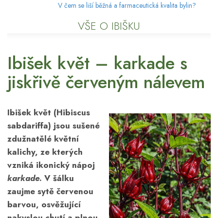
V čem se liší běžná a farmaceutická kvalita bylin?
VŠE O IBIŠKU
Ibišek květ – karkade s
jiskřivě červeným nálevem
Ibišek květ (Hibiscus
sabdariffa) jsou sušené
zdužnatělé květní
kalichy, ze kterých
vzniká ikonický nápoj
karkade
. V šálku
zaujme sytě červenou
barvou, osvěžující
nakyslou chutí a plnou