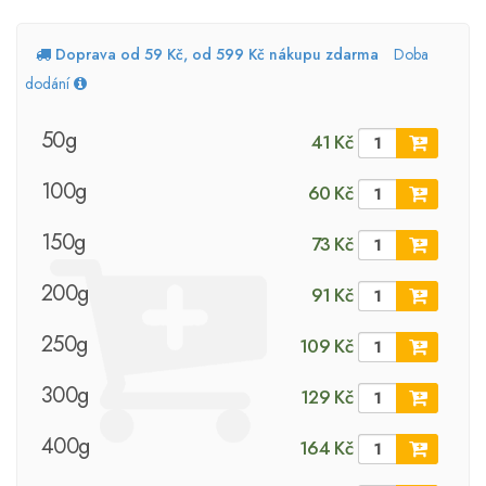
Doprava od 59 Kč, od 599 Kč nákupu zdarma
Doba
dodání
50g
41 Kč
100g
60 Kč
150g
73 Kč
200g
91 Kč
250g
109 Kč
300g
129 Kč
400g
164 Kč