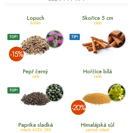
Lopuch
Skořice 5 cm
kořen
celá
TOP!
TIP!
­-15%
Pepř černý
Hořčice bílá
celý
celá
TOP!
­-20%
Paprika sladká
Himalájská sůl
mletá ASTA 180
jemně mletá