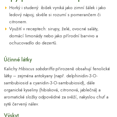
Horký i studený: ibišek vyniká jako zimní šálek i jako
ledový nápoj; skvěle si rozumí s pomerančem či
citronem.
Využití v receptech: sirupy, želé, ovocné saláty,
domácí limonády nebo jako přírodní barvivo a
ochucovadlo do dezertů.
Účinné látky
Kalichy
Hibiscus sabdariffa
přirozeně obsahují fenolické
látky – zejména antokyany (např. delphinidin-3-O-
sambubiosid a cyanidin-3-O-sambubiosid), dále
organické kyseliny (hibisková, citronová, jablečná) a
aromatické složky odpovědné za svěží, nakyslou chuť a
sytě červený nálev.
Výskyt