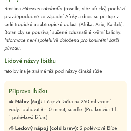
Rostlina
Hibiscus sabdariffa
(roselle, sléz africký) pochází
pravděpodobně ze západní Afriky a dnes se pěstuje v
celé tropické a subtropické oblasti (Afrika, Asie, Karibik).
Botanicky se používají sušené zdužnatělé květní kalichy.
Informace není spolehlivě doložena pro konkrétní šarži
původu.
Lidové názvy Ibišku
tato bylina je známá též pod názvy čínská růže
Příprava Ibišku
🫖
Nálev (čaj):
1 čajová lžička na 250 ml vroucí
vody, louhovat 8–10 minut, sceďte. (Pro konvici 1 l ~
1 polévková lžíce.)
🧊
Ledový nápoj (cold brew):
2 polévkové lžíce