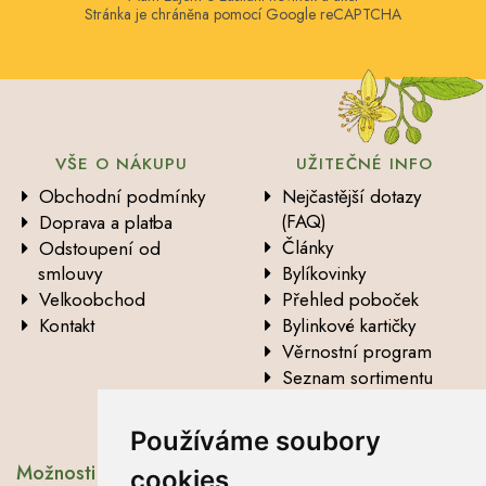
Stránka je chráněna pomocí Google reCAPTCHA
VŠE O NÁKUPU
UŽITEČNÉ INFO
Obchodní podmínky
Nejčastější dotazy
(FAQ)
Doprava a platba
Články
Odstoupení od
smlouvy
Bylíkovinky
Velkoobchod
Přehled poboček
Kontakt
Bylinkové kartičky
Věrnostní program
Seznam sortimentu
Vysvětlení analytických
údajů
Používáme soubory
Možnosti dopravy
cookies