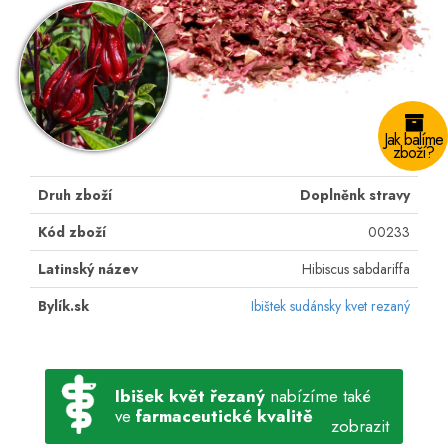
Jak balíme
zboží?
Druh zboží
Doplněnk stravy
Kód zboží
00233
Latinský název
Hibiscus sabdariffa
Bylík.sk
Ibištek sudánsky kvet rezaný
Ibišek květ řezaný
nabízíme také
ve
farmaceutické kvalitě
zobrazit