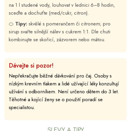
na 1 l studené vody, louhovat v lednici 6–8 hodin,
sceďte a dochuťte (med/cukr, citron).
🍊
Tipy:
skvělé s pomerančem či citronem; pro
sirup svařte silnější nálev s cukrem 1:1. Dle chuti
kombinujte se skořicí, zázvorem nebo mátou.
Dávejte si pozor!
Nepřekračujte běžné dávkování pro čaj. Osoby s
nízkým krevním tlakem a lidé užívající léky konzultují
užívání s odborníkem. Není určeno dětem do 3 let.
Těhotné a kojící ženy se o použití poradí se
specialistou.
SLEVY A TIPY