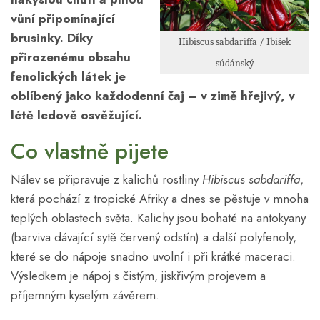
vůní připomínající
brusinky. Díky
Hibiscus sabdariffa / Ibišek
přirozenému obsahu
súdánský
fenolických látek je
oblíbený jako každodenní čaj – v zimě hřejivý, v
létě ledově osvěžující.
Co vlastně pijete
Nálev se připravuje z kalichů rostliny
Hibiscus sabdariffa
,
která pochází z tropické Afriky a dnes se pěstuje v mnoha
teplých oblastech světa. Kalichy jsou bohaté na antokyany
(barviva dávající sytě červený odstín) a další polyfenoly,
které se do nápoje snadno uvolní i při krátké maceraci.
Výsledkem je nápoj s čistým, jiskřivým projevem a
příjemným kyselým závěrem.