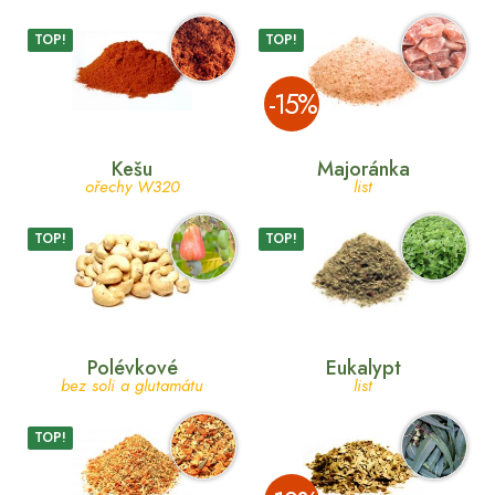
TOP!
TOP!
­-15%
Kešu
Majoránka
ořechy W320
list
TOP!
TOP!
Polévkové
Eukalypt
bez soli a glutamátu
list
TOP!