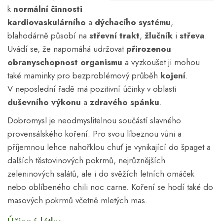
k
normální činnosti
kardiovaskulárního
a
dýchacího systému
,
blahodárně působí na
střevní trakt
,
žlučník
i
střeva
.
Uvádí se, že napomáhá udržovat
přirozenou
obranyschopnost organismu
a vyzkoušet ji mohou
také maminky pro bezproblémový průběh
kojení
.
V neposlední řadě má pozitivní účinky v oblasti
duševního výkonu
a
zdravého spánku
.
Dobromysl je neodmyslitelnou součástí slavného
provensálského koření. Pro svou líbeznou vůni a
příjemnou lehce nahořklou chuť je vynikající do špaget a
dalších těstovinových pokrmů, nejrůznějších
zeleninových salátů, ale i do svěžích letních omáček
nebo oblíbeného chili noc carne. Koření se hodí také do
masových pokrmů včetně mletých mas.