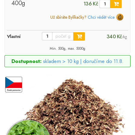
400g
136 Kč
Už sbíráte Bylíkačky?
Chci vědět více
340 Kč
Vlastní
/kg
Min. 500g, max. 5000g
Dostupnost:
skladem > 10 kg |
doručíme do 11.8.