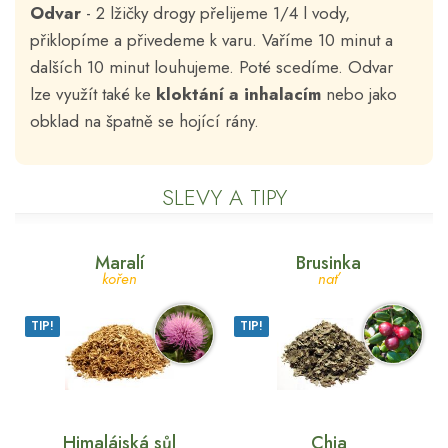
Odvar
- 2 lžičky drogy přelijeme 1/4 l vody,
přiklopíme a přivedeme k varu. Vaříme 10 minut a
dalších 10 minut louhujeme. Poté scedíme. Odvar
lze využít také ke
kloktání a inhalacím
nebo jako
obklad na špatně se hojící rány.
SLEVY A TIPY
Maralí
Brusinka
kořen
nať
TIP!
TIP!
Himalájská sůl
Chia