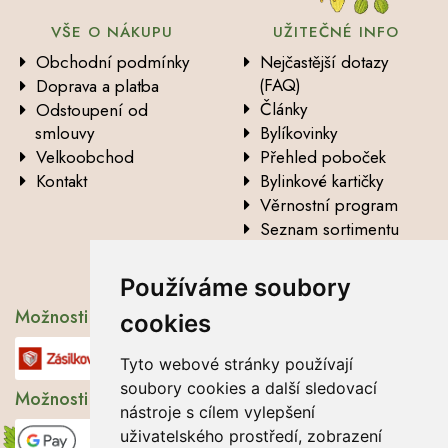
VŠE O NÁKUPU
UŽITEČNÉ INFO
Obchodní podmínky
Nejčastější dotazy
(FAQ)
Doprava a platba
Články
Odstoupení od
smlouvy
Bylíkovinky
Velkoobchod
Přehled poboček
Kontakt
Bylinkové kartičky
Věrnostní program
Seznam sortimentu
Vysvětlení analytických
údajů
Používáme soubory
Možnosti dopravy
cookies
Tyto webové stránky používají
soubory cookies a další sledovací
Možnosti platby
nástroje s cílem vylepšení
uživatelského prostředí, zobrazení