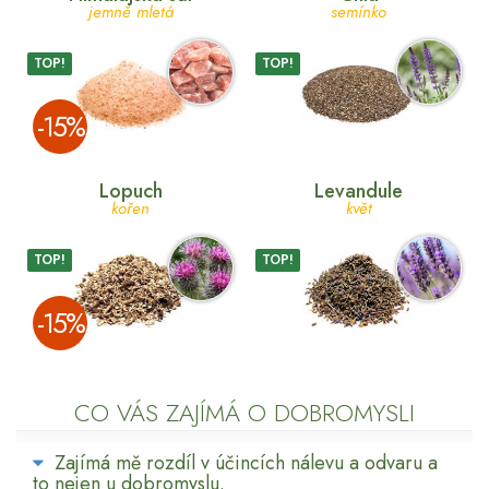
jemně mletá
semínko
TOP!
TOP!
­-15%
Lopuch
Levandule
kořen
květ
TOP!
TOP!
­-15%
CO VÁS ZAJÍMÁ O DOBROMYSLI
Zajímá mě rozdíl v účincích nálevu a odvaru a
to nejen u dobromyslu.