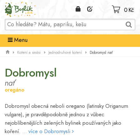
Domů
0 Kč
Menu
Dobromysl nať
Koření a směsi
Jednodruhové koření
Dobromysl
nať
oregáno
Dobromysl obecná neboli oregano (latinsky Origanum
vulgare), je pravděpodobně jednou z vůbec
nejoblíbenějších zelených bylinek používaných jako
koření.
... více o Dobromysli