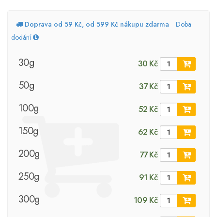
Doprava od 59 Kč, od 599 Kč nákupu zdarma
Doba
dodání
30g
30 Kč
50g
37 Kč
100g
52 Kč
150g
62 Kč
200g
77 Kč
250g
91 Kč
300g
109 Kč