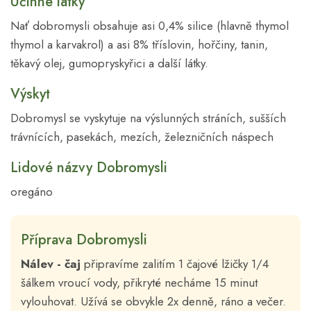
Účinné látky
Nať dobromysli obsahuje asi 0,4% silice (hlavně thymol
thymol a karvakrol) a asi 8% tříslovin, hořčiny, tanin,
těkavý olej, gumopryskyřici a další látky.
Výskyt
Dobromysl se vyskytuje na výslunných stráních, sušších
trávnících, pasekách, mezích, železničních náspech
Lidové názvy Dobromysli
oregáno
Příprava Dobromysli
Nálev - čaj
připravíme zalitím 1 čajové lžičky 1/4
šálkem vroucí vody, přikryté necháme 15 minut
vylouhovat. Užívá se obvykle 2x denně, ráno a večer.