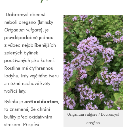
Dobromysl obecná
neboli oregano (latinsky
Origanum vulgare
), je
pravděpodobně jednou
z vůbec nejoblíbenějších
zelených bylinek
používaných jako koření.
Rostlina má čtyřhrannou
lodyhu, listy vejčitého tvaru
a něžné nachové květy
tvořící laty.
Bylinka je
antioxidantem
,
to znamená, že chrání
Origanum vulgare / Dobromysl
buňky před oxidativním
oregáno
stresem. Přispívá