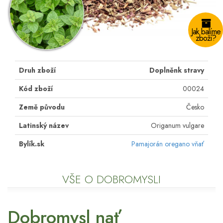
Jak balíme
zboží?
Druh zboží
Doplněnk stravy
Kód zboží
00024
Země původu
Česko
Latinský název
Origanum vulgare
Bylík.sk
Pamajorán oregano vňať
VŠE O DOBROMYSLI
Dobromysl nať