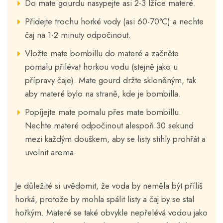
Do mate gourdu nasypejte asi 2-3 lžíce materé.
Přidejte trochu horké vody (asi 60-70°C) a nechte
čaj na 1-2 minuty odpočinout.
Vložte mate bombillu do materé a začněte
pomalu přilévat horkou vodu (stejně jako u
přípravy čaje). Mate gourd držte skloněným, tak
aby materé bylo na straně, kde je bombilla.
Popíjejte mate pomalu přes mate bombillu.
Nechte materé odpočinout alespoň 30 sekund
mezi každým douškem, aby se listy stihly prohřát a
uvolnit aroma.
Je důležité si uvědomit, že voda by neměla být příliš
horká, protože by mohla spálit listy a čaj by se stal
hořkým. Materé se také obvykle nepřelévá vodou jako