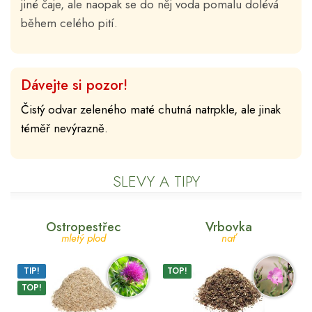
jiné čaje, ale naopak se do něj voda pomalu dolévá
během celého pití.
Dávejte si pozor!
Čistý odvar zeleného maté chutná natrpkle, ale jinak
téměř nevýrazně.
SLEVY A TIPY
Ostropestřec
Vrbovka
mletý plod
nať
TIP!
TOP!
TOP!