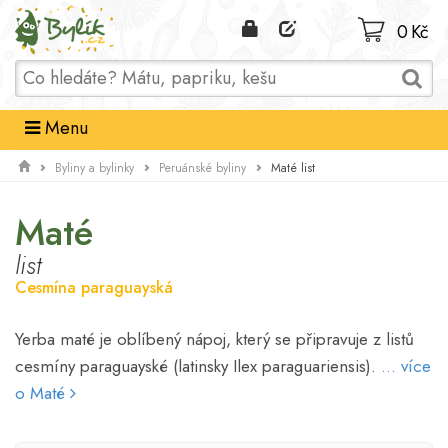
Domů
0 Kč
Menu
Maté list
Byliny a bylinky
Peruánské byliny
Maté
list
Cesmína paraguayská
Yerba maté je oblíbený nápoj, který se připravuje z listů
cesmíny paraguayské (latinsky Ilex paraguariensis).
... více
o Maté