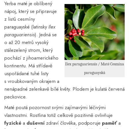
Yerba maté je oblíbený
nápoj, který se připravuje
z listů cesmíny
paraguayské (latinsky
Ilex
paraguariensis
). Jedná se
o až 20 metrů vysoký
stálezelený strom, který
pochází z jihoamerického
Ilex paraguariensis / Maté Cesmína
kontinentu. Má střídavě
uspořádané tuhé listy
paraguayská
s vroubkovaným okrajem a
nenápadné zelenkavě bílé květy. Plodem je kulatá červená
peckovice.
Maté poutá pozornost svými zajímavými léčivými
vlastnostmi. Rostlina totiž celkově pozitivně ovlivňuje
fyzické
a
duševní
zdraví člověka, podporuje
paměť
a