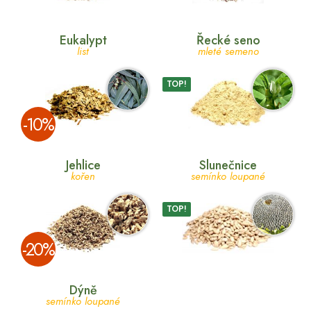
Eukalypt
Řecké seno
list
mleté semeno
TOP!
­-10%
Jehlice
Slunečnice
kořen
semínko loupané
TOP!
­-20%
Dýně
semínko loupané