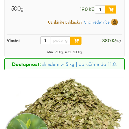
500g
190 Kč
Už sbíráte Bylíkačky?
Chci vědět více
380 Kč
Vlastní
/kg
Min. 600g, max. 5000g
Dostupnost:
skladem > 5 kg |
doručíme do 11.8.