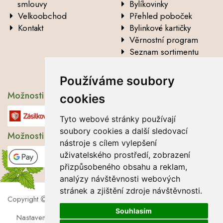
smlouvy
Bylíkovinky
Velkoobchod
Přehled poboček
Kontakt
Bylinkové kartičky
Věrnostní program
Seznam sortimentu
Vysvětlení analytických
údajů
Používáme soubory
Možnosti dopravy
cookies
Tyto webové stránky používají
soubory cookies a další sledovací
Možnosti platby
nástroje s cílem vylepšení
uživatelského prostředí, zobrazení
přizpůsobeného obsahu a reklam,
analýzy návštěvnosti webových
stránek a zjištění zdroje návštěvnosti.
Copyright
2026 Lbros s.r.o.
Souhlasím
Nastavení cookies
|
Soubory cookies
|
Zásady zpracování