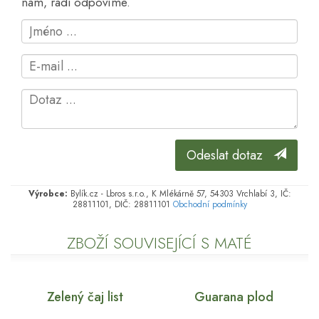
nám, rádi odpovíme.
Odeslat dotaz
Výrobce:
Bylík.cz - Lbros s.r.o., K Mlékárně 57, 54303 Vrchlabí 3, IČ:
28811101, DIČ: 28811101
Obchodní podmínky
ZBOŽÍ SOUVISEJÍCÍ S MATÉ
Zelený čaj list
Guarana plod