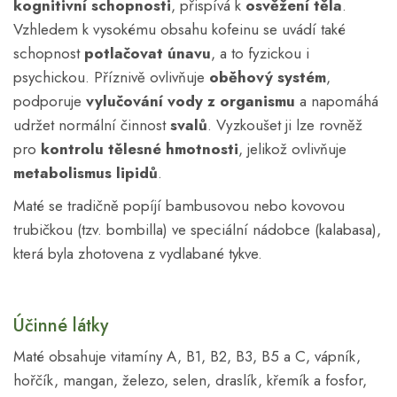
kognitivní
schopnosti
, přispívá k
osvěžení těla
.
Vzhledem k vysokému obsahu kofeinu se uvádí také
schopnost
potlačovat únavu
, a to fyzickou i
psychickou. Příznivě ovlivňuje
oběhový systém
,
podporuje
vylučování vody z organismu
a napomáhá
udržet normální činnost
svalů
. Vyzkoušet ji lze rovněž
pro
kontrolu tělesné hmotnosti
, jelikož ovlivňuje
metabolismus lipidů
.
Maté se tradičně popíjí bambusovou nebo kovovou
trubičkou (tzv. bombilla) ve speciální nádobce (kalabasa),
která byla zhotovena z vydlabané tykve.
Účinné látky
Maté obsahuje vitamíny A, B1, B2, B3, B5 a C, vápník,
hořčík, mangan, železo, selen, draslík, křemík a fosfor,