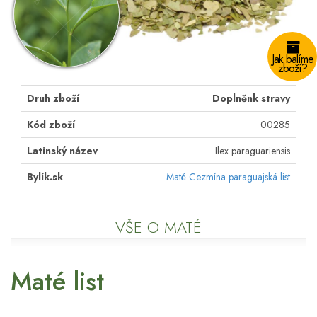
Jak balíme
zboží?
Druh zboží
Doplněnk stravy
Kód zboží
00285
Latinský název
Ilex paraguariensis
Bylík.sk
Maté Cezmína paraguajská list
VŠE O MATÉ
Maté list