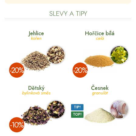
SLEVY A TIPY
Jehlice
Hořčice bílá
kořen
celá
­-20%
­-20%
Dětský
Česnek
bylinková směs
granulát
TIP!
TOP!
­-10%