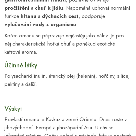
pročištění
a
chuť k jídlu
. Napomáhá uchovat normální
funkce
hltanu
a
dýchacích cest
, podporuje
vylučování vody
z organismu
.
Kořen omanu se připravuje nejčastěji jako nálev. Je pro
něj charakteristická hořká chuť a poněkud exotické
kafrové aroma.
Účinné látky
Polysacharid inulin, éterický olej (helenin), hořčiny, silice,
pektiny a další.
Výskyt
Pravlastí omanu je Kavkaz a země Orientu. Dnes roste v
jihovýchodní Evropě a jihozápadní Asii. U nás se
výhradně pěstuje. Občas zplaní v místech, kde je dostatek