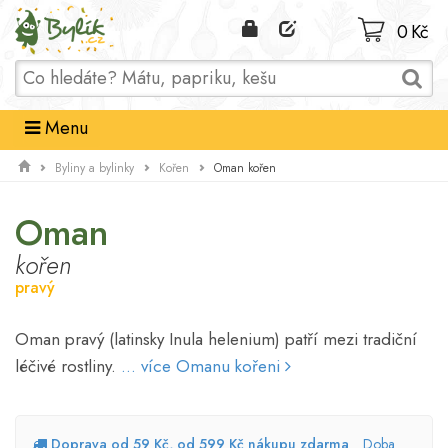
Domů
0 Kč
Menu
Oman kořen
Byliny a bylinky
Kořen
Oman
kořen
pravý
Oman pravý (latinsky Inula helenium) patří mezi tradiční
léčivé rostliny.
... více Omanu kořeni
Doprava od 59 Kč, od 599 Kč nákupu zdarma
Doba