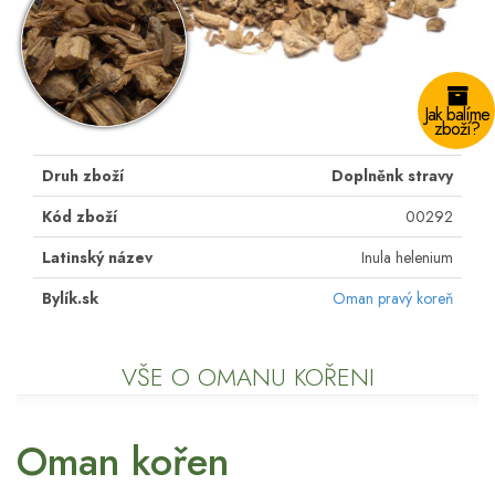
Jak balíme
zboží?
Druh zboží
Doplněnk stravy
Kód zboží
00292
Latinský název
Inula helenium
Bylík.sk
Oman pravý koreň
VŠE O OMANU KOŘENI
Oman kořen