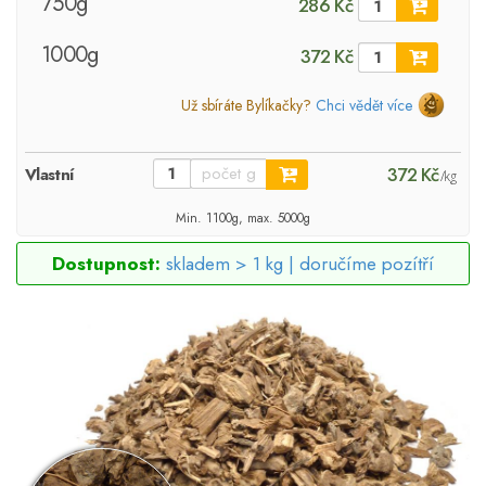
750g
286 Kč
1000g
372 Kč
Už sbíráte Bylíkačky?
Chci vědět více
372 Kč
Vlastní
/kg
Min. 1100g, max. 5000g
Dostupnost:
skladem > 1 kg |
doručíme pozítří