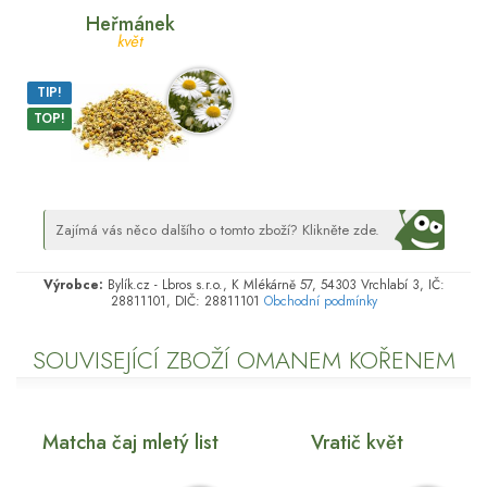
Heřmánek
květ
TIP!
TOP!
Zajímá vás něco dalšího o tomto zboží? Klikněte zde.
Výrobce:
Bylík.cz - Lbros s.r.o., K Mlékárně 57, 54303 Vrchlabí 3, IČ:
28811101, DIČ: 28811101
Obchodní podmínky
SOUVISEJÍCÍ ZBOŽÍ OMANEM KOŘENEM
Matcha čaj mletý list
Vratič květ