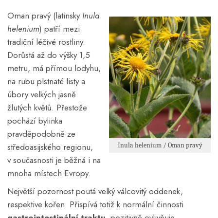
Oman pravý (latinsky
Inula
helenium
) patří mezi
tradiční léčivé rostliny.
Dorůstá až do výšky 1,5
metru, má přímou lodyhu,
na rubu plstnaté listy a
úbory velkých jasně
žlutých květů. Přestože
pochází bylinka
pravděpodobně ze
středoasijského regionu,
Inula helenium / Oman pravý
v současnosti je běžná i na
mnoha místech Evropy.
Největší pozornost poutá velký válcovitý oddenek,
respektive kořen. Přispívá totiž k normální činnosti
gastrointestinální traktu
, pozitivně ovlivňuje