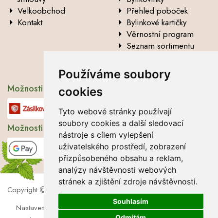
Velkoobchod
Přehled poboček
Kontakt
Bylinkové kartičky
Věrnostní program
Seznam sortimentu
Vysvětlení analytických
údajů
Používáme soubory
Možnosti dopravy
cookies
Tyto webové stránky používají
soubory cookies a další sledovací
Možnosti platby
nástroje s cílem vylepšení
uživatelského prostředí, zobrazení
přizpůsobeného obsahu a reklam,
analýzy návštěvnosti webových
stránek a zjištění zdroje návštěvnosti.
Copyright
2026 Lbros s.r.o.
Souhlasím
Nastavení cookies
|
Soubory cookies
|
Zásady zpracování
Odmítám