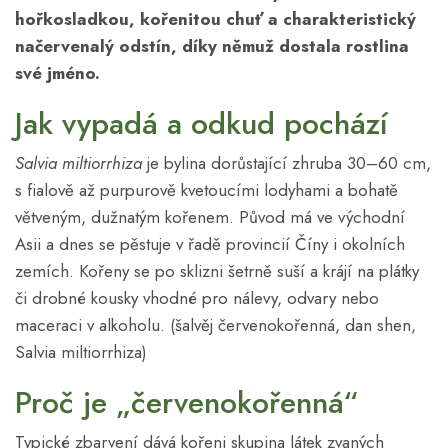
hořkosladkou, kořenitou chuť a charakteristický
načervenalý odstín, díky němuž dostala rostlina
své jméno.
Jak vypadá a odkud pochází
Salvia miltiorrhiza
je bylina dorůstající zhruba 30–60 cm,
s fialově až purpurově kvetoucími lodyhami a bohatě
větveným, dužnatým kořenem. Původ má ve východní
Asii a dnes se pěstuje v řadě provincií Číny i okolních
zemích. Kořeny se po sklizni šetrně suší a krájí na plátky
či drobné kousky vhodné pro nálevy, odvary nebo
maceraci v alkoholu. (šalvěj červenokořenná, dan shen,
Salvia miltiorrhiza)
Proč je „červenokořenná“
Typické zbarvení dává kořeni skupina látek zvaných