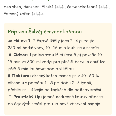
dan shen, danshen, čínská šalvěj, červenokořenná šalvěj,
červený kořen šalvěje
Příprava Šalvěj červenokořenou
🫖
Nálev:
1–2 čajové lžičky (cca 2–4 g) zalijte
250 ml horké vody, 10–15 min louhujte a sceďte.
🍵
Odvar:
1 polévkovou lžíci (cca 5 g) povařte 10–
15 min ve 300 ml vody; pro plnější barvu a chuť lze
ještě 5 min louhovat pod pokličkou.
🧪
Tinktura:
drcený kořen macerujte v 40–60 %
ethanolu v poměru 1 : 5 po dobu 2–3 týdnů,
přefiltrujte; užívejte po kapkách dle potřeby směsi.
🫙
Praktický tip:
jemně nadrcené kousky přidejte
do čajových směsí pro rubínové zbarvení nápoje.