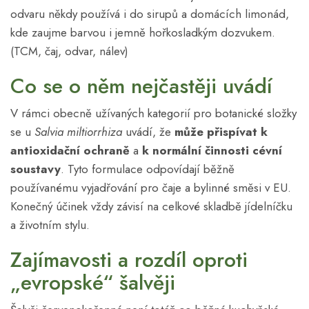
odvaru někdy používá i do sirupů a domácích limonád,
kde zaujme barvou i jemně hořkosladkým dozvukem.
(TCM, čaj, odvar, nálev)
Co se o něm nejčastěji uvádí
V rámci obecně užívaných kategorií pro botanické složky
se u
Salvia miltiorrhiza
uvádí, že
může přispívat k
antioxidační ochraně
a
k normální činnosti cévní
soustavy
. Tyto formulace odpovídají běžně
používanému vyjadřování pro čaje a bylinné směsi v EU.
Konečný účinek vždy závisí na celkové skladbě jídelníčku
a životním stylu.
Zajímavosti a rozdíl oproti
„evropské“ šalvěji