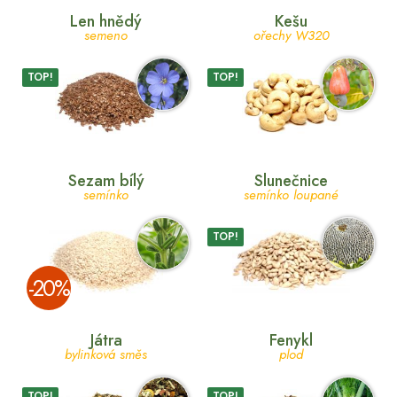
Len hnědý
Kešu
semeno
ořechy W320
TOP!
TOP!
Sezam bílý
Slunečnice
semínko
semínko loupané
TOP!
­-20%
Játra
Fenykl
bylinková směs
plod
TOP!
TOP!