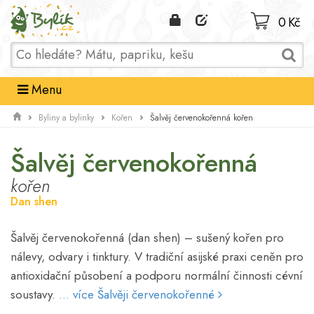
Domů
0 Kč
Menu
Šalvěj červenokořenná kořen
Byliny a bylinky
Kořen
Šalvěj červenokořenná
kořen
Dan shen
Šalvěj červenokořenná (dan shen) – sušený kořen pro
nálevy, odvary i tinktury. V tradiční asijské praxi ceněn pro
antioxidační působení a podporu normální činnosti cévní
soustavy.
... více Šalvěji červenokořenné