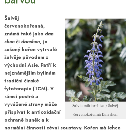
Šalvěj
červenokořenná,
známá také jako
dan
shen
či
danshen
, je
sušený kořen vytrvalé
šalvěje původem z
východní Asie. Patří k
nejznámějším bylinám
tradiční čínské
fytoterapie (TCM). V
rámci pestré a
vyvážené stravy může
Salvia miltiorrhiza / Šalvěj
přispívat k antioxidační
červenokořenná Dan shen
ochraně buněk a k
normální činnosti cévní soustavy. Kořen má lehce