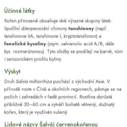
Účinné látky
Kořen přirozeně obsahuje dvě výrazné skupiny látek:
lipofilní diterpenoidní chinony
tanshinony
(např.
tanshinone IIA, tanshinone I, kryptotanshinon) a
fenolické kyseliny
(zejm. salvianolic acid A/B, dále
kys. rozmarýnovou). Tyto složky se podílejí na barvě, vůni
i senzorickém profilu byliny.
Výskyt
Druh
Salvia miltiorrhiza
pochází z východní Asie. V
přírodě roste v Číně a okolních regionech, pěstuje se na
polích i zahradách v řadě provincií. Rostlina dorůstá
přibližně 30–60 cm a vytváří bohatě větvený, dužnatý
kořen, který je využíván sušený.
Lidové názvy Šalvěj červenokořenou