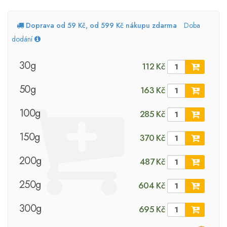
Doprava od 59 Kč, od 599 Kč nákupu zdarma
Doba
dodání
30g
112 Kč
50g
163 Kč
100g
285 Kč
150g
370 Kč
200g
487 Kč
250g
604 Kč
300g
695 Kč