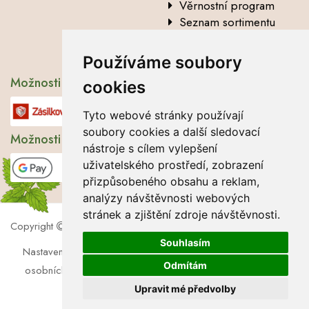
Věrnostní program
Seznam sortimentu
Vysvětlení analytických
údajů
Používáme soubory
Možnosti dopravy
cookies
Tyto webové stránky používají
soubory cookies a další sledovací
Možnosti platby
nástroje s cílem vylepšení
uživatelského prostředí, zobrazení
přizpůsobeného obsahu a reklam,
analýzy návštěvnosti webových
stránek a zjištění zdroje návštěvnosti.
Copyright
2026 Lbros s.r.o.
Souhlasím
Nastavení cookies
|
Soubory cookies
|
Zásady zpracování
Odmítám
osobních údajů
|
Souhlas se zpracováním osobních údajů
Upravit mé předvolby