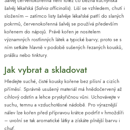
Šalvěj červenokořenná není totéž co běžná kuchyňská
šalvěj lékařská (
Salvia officinalis
). Liší se vzhledem, chutí i
složením – zatímco listy šalvěje lékařské patří do slaných
pokrmů, červenokořenná šalvěj se používá především
kořenem do nápojů. Právě kořen je nositelem
významných rostlinných látek a typické barvy; proto se s
ním setkáte hlavně v podobě sušených řezaných kousků,
prášku nebo tinktury.
Jak vybrat a skladovat
Hledejte suché, čisté kousky kořene bez plísní a cizích
příměsí. Správně usušený materiál má hnědočervený až
cihlový odstín a lehce pryskyřičnou vůni. Uchovávejte v
suchu, temnu a vzduchotěsné nádobě. Pro výraznější
nálev lze kořen před přípravou krátce podrťit v hmoždíři
– uvolní se tak aromatické látky a získáte plnější barvu i
chuť.