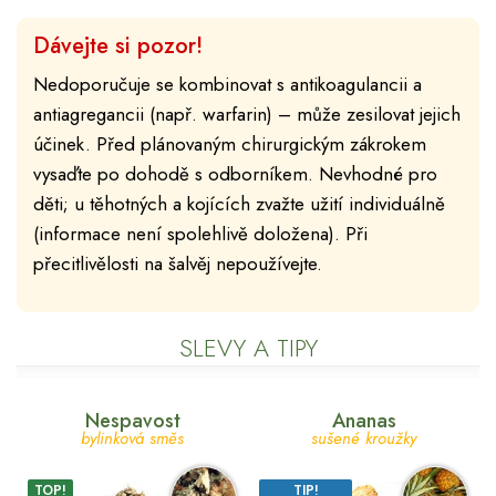
Dávejte si pozor!
Nedoporučuje se kombinovat s antikoagulancii a
antiagregancii (např. warfarin) – může zesilovat jejich
účinek. Před plánovaným chirurgickým zákrokem
vysaďte po dohodě s odborníkem. Nevhodné pro
děti; u těhotných a kojících zvažte užití individuálně
(informace není spolehlivě doložena). Při
přecitlivělosti na šalvěj nepoužívejte.
SLEVY A TIPY
Nespavost
Ananas
bylinková směs
sušené kroužky
TOP!
TIP!