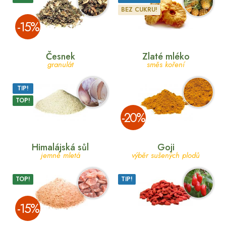
BEZ CUKRU!
­-15%
Česnek
Zlaté mléko
granulát
směs koření
TIP!
TOP!
­-20%
Himalájská sůl
Goji
jemně mletá
výběr sušených plodů
TOP!
TIP!
­-15%