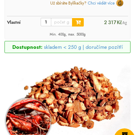
Už sbíráte Bylíkačky?
Chci vědět více
2 317 Kč
Vlastní
/kg
Min. 400g, max. 5000g
Dostupnost:
skladem < 250 g |
doručíme pozítří