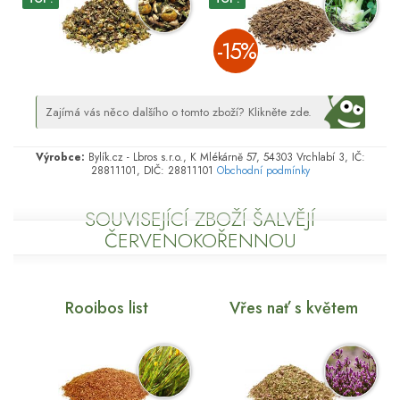
­-15%
Zajímá vás něco dalšího o tomto zboží? Klikněte zde.
Výrobce:
Bylík.cz - Lbros s.r.o., K Mlékárně 57, 54303 Vrchlabí 3, IČ:
28811101, DIČ: 28811101
Obchodní podmínky
SOUVISEJÍCÍ ZBOŽÍ ŠALVĚJÍ
ČERVENOKOŘENNOU
Rooibos list
Vřes nať s květem