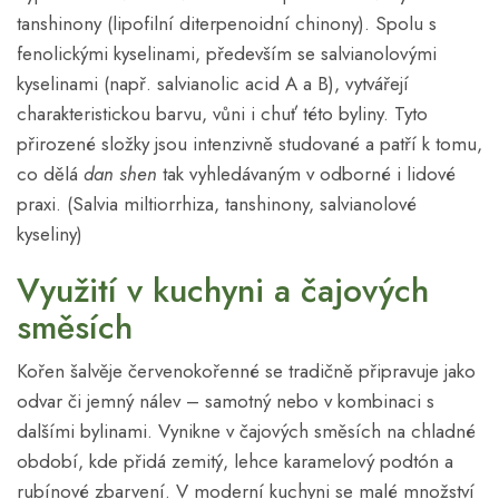
tanshinony (lipofilní diterpenoidní chinony). Spolu s
fenolickými kyselinami, především se salvianolovými
kyselinami (např. salvianolic acid A a B), vytvářejí
charakteristickou barvu, vůni i chuť této byliny. Tyto
přirozené složky jsou intenzivně studované a patří k tomu,
co dělá
dan shen
tak vyhledávaným v odborné i lidové
praxi. (Salvia miltiorrhiza, tanshinony, salvianolové
kyseliny)
Využití v kuchyni a čajových
směsích
Kořen šalvěje červenokořenné se tradičně připravuje jako
odvar či jemný nálev – samotný nebo v kombinaci s
dalšími bylinami. Vynikne v čajových směsích na chladné
období, kde přidá zemitý, lehce karamelový podtón a
rubínové zbarvení. V moderní kuchyni se malé množství