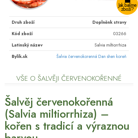
Jak balíme
zboží?
Druh zboží
Doplněnk stravy
Kód zboží
03266
Latinský název
Salvia miltiorrhiza
Bylík.sk
Šalvia červenokorenná Dan shen koreň
VŠE O ŠALVĚJI ČERVENOKOŘENNÉ
Šalvěj červenokořenná
(Salvia miltiorrhiza) –
kořen s tradicí a výraznou
barvou