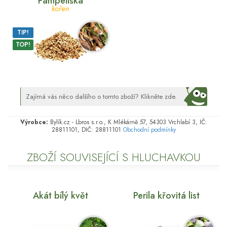
Pampeliška
kořen
TIP!
TOP!
Zajímá vás něco dalšího o tomto zboží? Klikněte zde.
Výrobce:
Bylík.cz - Lbros s.r.o., K Mlékárně 57, 54303 Vrchlabí 3, IČ:
28811101, DIČ: 28811101
Obchodní podmínky
ZBOŽÍ SOUVISEJÍCÍ S HLUCHAVKOU
Akát bílý květ
Perila křovitá list