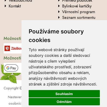
Velkoobchod
Přehled poboček
Kontakt
Bylinkové kartičky
Věrnostní program
Seznam sortimentu
Vysvětlení analytických
údajů
Používáme soubory
Možnosti dopravy
cookies
Tyto webové stránky používají
soubory cookies a další sledovací
Možnosti platby
nástroje s cílem vylepšení
uživatelského prostředí, zobrazení
přizpůsobeného obsahu a reklam,
analýzy návštěvnosti webových
stránek a zjištění zdroje návštěvnosti.
Copyright
2026 Lbros s.r.o.
Souhlasím
Nastavení cookies
|
Soubory cookies
|
Zásady zpracování
Odmítám
osobních údajů
|
Souhlas se zpracováním osobních údajů