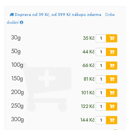
Doprava od 59 Kč, od 599 Kč nákupu zdarma
Doba
dodání
30g
35 Kč
50g
44 Kč
100g
66 Kč
150g
81 Kč
200g
101 Kč
250g
122 Kč
300g
144 Kč