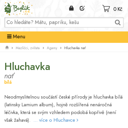
Domů
0 Kč
Menu
Hluchavka nať
Mazlíčci, zvířata
Agamy
Hluchavka
nať
bílá
Neodmyslitelnou součástí české přírody je hluchavka bílá
(latinsky Lamium album), hojně rozšířená nenáročná
léčivka, která se svým vzhledem podobá kopřivě (není
však žahavá).
... více o Hluchavce