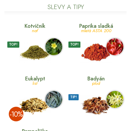
SLEVY A TIPY
Kotvičník
Paprika sladká
nať
mletá ASTA 200
TOP!
TOP!
Eukalypt
Badyán
list
plod
TIP!
­-10%