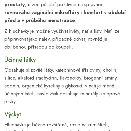
prostaty
, u žen působí pozitivně na správnou
rovnováhu vaginální mikroflóry
i
komfort v období
před a v průběhu menstruace
.
Z hluchavky je možné využívat květy, nať a listy. Nať lze
připravovat jako nálev, případně odvar, rovněž je
oblíbenou přísadou do koupelí.
Účinné látky
Obsahuje slizovité látky, katechinové třísloviny, cholin,
silice, alkaloid stachydrin, flavonoidy, biogenní aminy,
aponin, organické kyseliny a glykosid, v nati je méně
účinných látek, navíc však obsahuje minerály a stopové
prvky.
Výskyt
Hluchavka je běžně rozšířená, roste na rumištích,