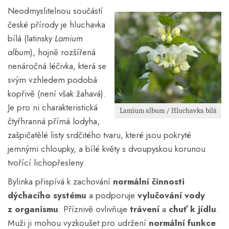
Neodmyslitelnou součástí
české přírody je hluchavka
bílá (latinsky
Lamium
album
), hojně rozšířená
nenáročná léčivka, která se
svým vzhledem podobá
kopřivě (není však žahavá).
Je pro ni charakteristická
Lamium album / Hluchavka bílá
čtyřhranná přímá lodyha,
zašpičatělé listy srdčitého tvaru, které jsou pokryté
jemnými chloupky, a bílé květy s dvoupyskou korunou
tvořící lichopřesleny.
Bylinka přispívá k zachování
normální činnosti
dýchacího systému
a podporuje
vylučování vody
z organismu
. Příznivě ovlivňuje
trávení
a
chuť k jídlu
.
Muži ji mohou vyzkoušet pro udržení
normální funkce