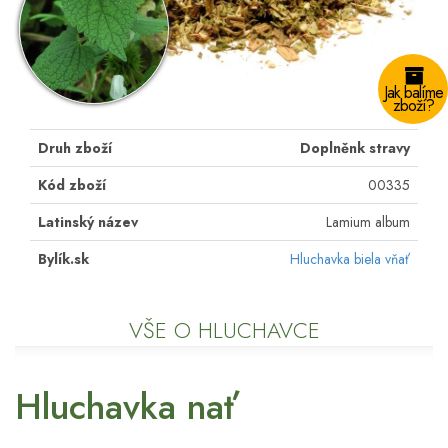
Jak balíme
zboží?
Druh zboží
Doplněnk stravy
Kód zboží
00335
Latinský název
Lamium album
Bylík.sk
Hluchavka biela vňať
VŠE O HLUCHAVCE
Hluchavka nať