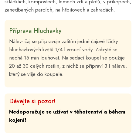
skládkách, kompostech, lemech zdí a plotů, v příkopech,
zanedbaných parcích, na hřbitovech a zahradách.
Příprava Hluchavky
Nálev- čaj se připravuje zalitím jedné čajové lžičky
hluchavkových květů 1/4 l vroucí vody. Zakryté se
nechá 15 min louhovat. Na sedací koupel se použije
20 až 30 celých rostlin, z nichž se připraví 3 l nálevu,
který se vlije do koupele.
Dávejte si pozor!
Nedoporučuje se užívat v těhotenství a během
kojení!