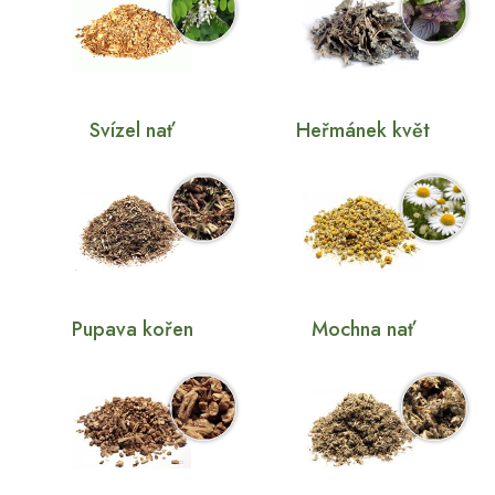
Svízel nať
Heřmánek květ
Pupava kořen
Mochna nať