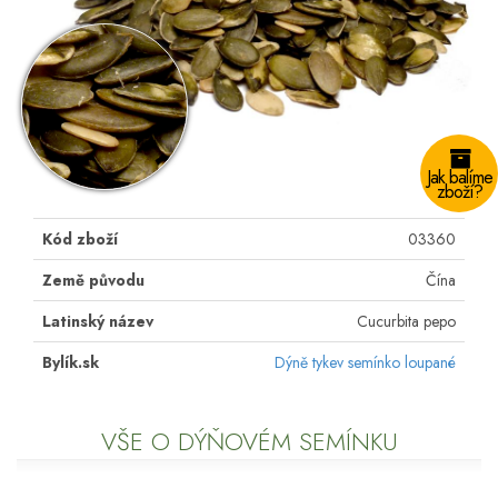
Jak balíme
zboží?
Kód zboží
03360
Země původu
Čína
Latinský název
Cucurbita pepo
Bylík.sk
Dýně tykev semínko loupané
VŠE O DÝŇOVÉM SEMÍNKU