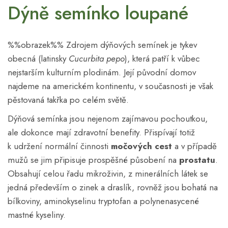
Dýně semínko loupané
%%obrazek%% Zdrojem dýňových semínek je tykev
obecná (latinsky
Cucurbita pepo
), která patří k vůbec
nejstarším kulturním plodinám. Její původní domov
najdeme na americkém kontinentu, v současnosti je však
pěstovaná takřka po celém světě.
Dýňová semínka jsou nejenom zajímavou pochoutkou,
ale dokonce mají zdravotní benefity. Přispívají totiž
k udržení normální činnosti
močových cest
a v případě
mužů se jim připisuje prospěšné působení na
prostatu
.
Obsahují celou řadu mikroživin, z minerálních látek se
jedná především o zinek a draslík, rovněž jsou bohatá na
bílkoviny, aminokyselinu tryptofan a polynenasycené
mastné kyseliny.