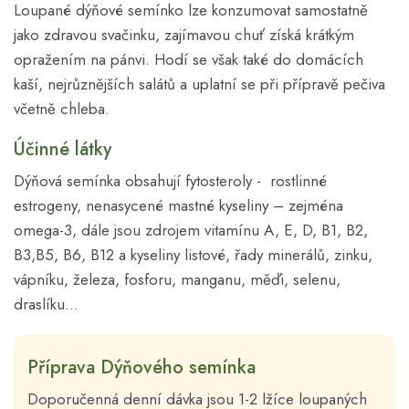
Loupané dýňové semínko lze konzumovat samostatně
jako zdravou svačinku, zajímavou chuť získá krátkým
opražením na pánvi. Hodí se však také do domácích
kaší, nejrůznějších salátů a uplatní se při přípravě pečiva
včetně chleba.
Účinné látky
Dýňová semínka obsahují fytosteroly - rostlinné
estrogeny, nenasycené mastné kyseliny – zejména
omega-3, dále jsou zdrojem vitamínu A, E, D, B1, B2,
B3,B5, B6, B12 a kyseliny listové, řady minerálů, zinku,
vápníku, železa, fosforu, manganu, měďi, selenu,
draslíku…
Příprava Dýňového semínka
Doporučenná denní dávka jsou 1-2 lžíce loupaných