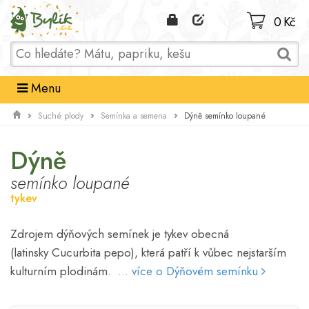
Domů
0 Kč
Menu
Dýně semínko loupané
Suché plody
Semínka a semena
Dýně
semínko loupané
tykev
Zdrojem dýňových semínek je tykev obecná
(latinsky Cucurbita pepo), která patří k vůbec nejstarším
kulturním plodinám.
... více o Dýňovém semínku