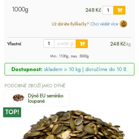
1000g
248 Kč
Už sbíráte Bylíkačky?
Chci vědět více
248 Kč
Vlastní
/kg
Min. 1100g, max. 5000g
Dostupnost:
skladem > 10 kg |
doručíme do 10.8.
PODOBNÉ ZBOŽÍ JAKO DÝNĚ
Dýně EU semínko
loupané
TOP!