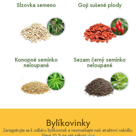
Slzovka semeno
Goji sušené plody
Konopné semínko
Sezam černý semínko
neloupané
neloupané
Bylíkovinky
Zaregistrujte se k odběru Bylíkovinek a nezmeškejte naši atraktivní nabídku.
Sleva 10 % na váš nákup!
více