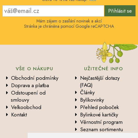
Přihlásit se
Mám zájem o zasílání novinek a akcí
Stránka je chráněna pomocí Google reCAPTCHA
VŠE O NÁKUPU
UŽITEČNÉ INFO
Obchodní podmínky
Nejčastější dotazy
(FAQ)
Doprava a platba
Články
Odstoupení od
smlouvy
Bylíkovinky
Velkoobchod
Přehled poboček
Kontakt
Bylinkové kartičky
Věrnostní program
Seznam sortimentu
Vysvětlení analytických