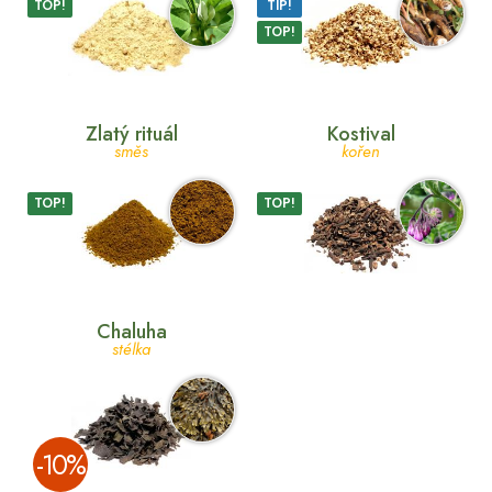
TOP!
TIP!
TOP!
Zlatý rituál
Kostival
směs
kořen
TOP!
TOP!
Chaluha
stélka
­-10%