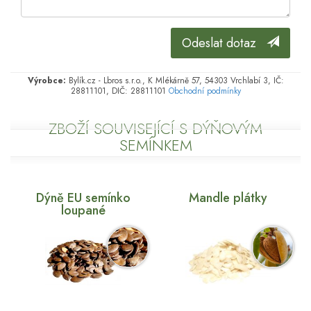
Odeslat dotaz
Výrobce:
Bylík.cz - Lbros s.r.o., K Mlékárně 57, 54303 Vrchlabí 3, IČ:
28811101, DIČ: 28811101
Obchodní podmínky
ZBOŽÍ SOUVISEJÍCÍ S DÝŇOVÝM
SEMÍNKEM
Dýně EU semínko
Mandle plátky
loupané