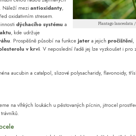
ů. Náleží mezi
antioxidanty
,
řed oxidativním stresem.
činnosti
dýchacího systému
a
Plantago lanceolata /
raktu
, kde udržuje
váhu
. Prospěšně působí na funkce
jater
a jejich
pročištění
,
olesterolu v krvi
. V neposlední řadě jej lze vyzkoušet i pro
ména aucubin a catalpol, slizové polysacharidy, flavonoidy, třísl
deme na vlhkých loukách u pěstovaných pícnin, jitrocel prostřed
trávníků.
rocele