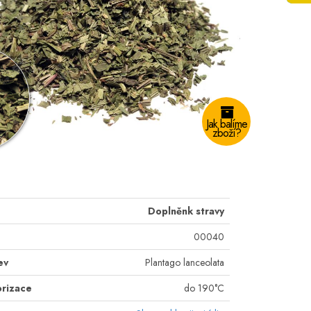
Jak balíme
zboží?
Doplněnk stravy
00040
ev
Plantago lanceolata
orizace
do 190°C