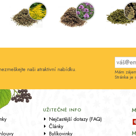
nezmeškejte naši atraktivní nabídku.
Mám zájem 
Stránka j
M
UŽITEČNÉ INFO
nky
Nejčastější dotazy (FAQ)
Články
M
mlouvy
Bylíkovinky