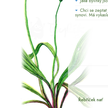
Jaké bylinky j
Chci se zeptat 
synovi. Má vykasl
Řebříček nať