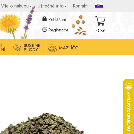
Vše o nákupu
Užitečné info
Kontakt
Přihlášení
Registrace
0 Kč
I
SUŠENÉ
MAZLÍČCI
NÍ
PLODY