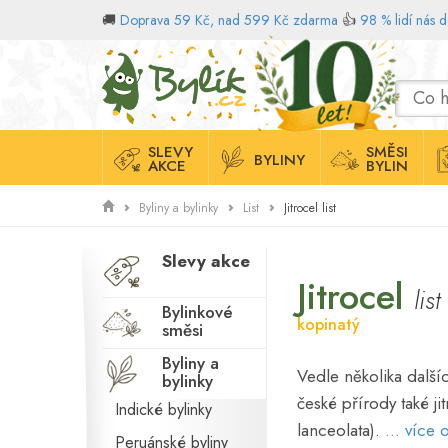
🚚
Doprava 59 Kč, nad 599 Kč zdarma
👍
98 % lidí nás 
Domů
SLEVY
SMĚSI
BYLINY
AKCE
BYLIN
Jitrocel list
Byliny a bylinky
List
Slevy akce
Jitrocel
list
Bylinkové
kopinatý
směsi
Byliny a
Vedle několika další
bylinky
české přírody také jit
Indické bylinky
lanceolata).
... více 
Peruánské byliny