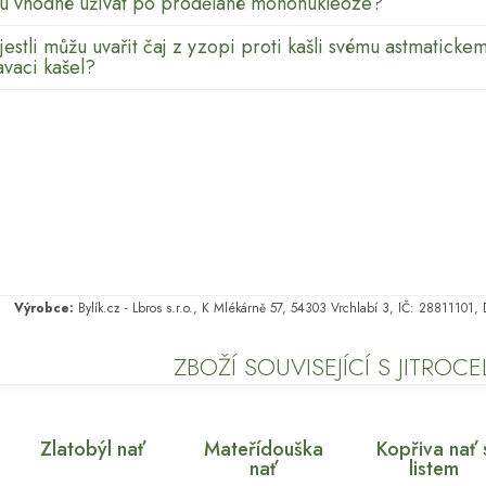
sou vhodné užívat po prodělané mononukleóze?
jestli můžu uvařit čaj z yzopi proti kašli svému astmaticke
avaci kašel?
Výrobce:
Bylík.cz - Lbros s.r.o., K Mlékárně 57, 54303 Vrchlabí 3, IČ: 28811101
ZBOŽÍ SOUVISEJÍCÍ S JITROC
Zlatobýl nať
Mateřídouška
Kopřiva nať 
nať
listem