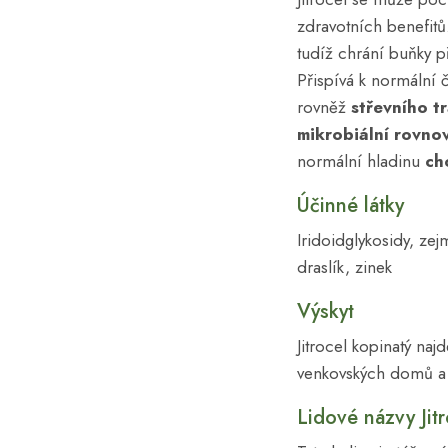
zdravotních benefit
tudíž chrání buňky p
Přispívá k normální 
rovněž
střevního t
mikrobiální rovno
normální hladinu
ch
Účinné látky
Iridoidglykosidy, zej
draslík, zinek
Výskyt
Jitrocel kopinatý naj
venkovských domů a 
Lidové názvy Jit