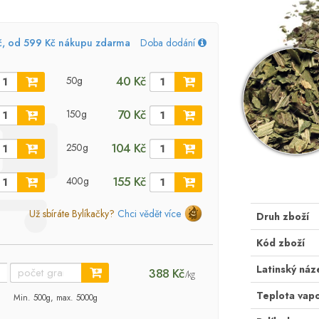
č, od 599 Kč nákupu zdarma
Doba dodání
40 Kč
50g
70 Kč
150g
104 Kč
250g
155 Kč
400g
Už sbíráte Bylíkačky?
Chci vědět více
Druh zboží
Kód zboží
Latinský náz
388 Kč
/kg
Teplota vap
Min. 500g, max. 5000g