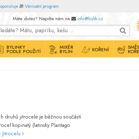
doporučuje
🎁
Věrnostní program
Máte dotaz? Napište nám na
info@bylik.cz
BYLINKY
MIXÉR
SMĚS
KOŘENÍ
PODLE POUŽITÍ
BYLIN
KOŘE
ch druhů jitrocele je běžnou součástí
rocel kopinatý (latinsky Plantago
o Jitrocelu