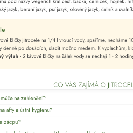
ámá pod názvy wegerich král cest, babka, celníček, hojílek, hí
ký jazyk, beraní jazyk, psí jazyk, olověný jazyk, čelník a svalník
le
vové lžičky jitrocele na 1/4 l vroucí vody, spaříme, necháme 10
lky denně po doušcích, sladit možno medem. K vyplachům, klo
ný
výluh
- 2 kávové lžičky na šálek vody se nechají 1 - 2 hodi
CO VÁS ZAJÍMÁ O JITROCE
omůže na zahlenění?
 na afty a ústní hygienu?
na zácpu?