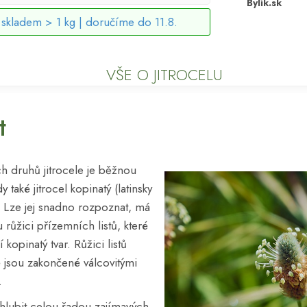
Bylík.sk
skladem > 1 kg |
doručíme do 11.8.
VŠE O JITROCELU
t
ch druhů jitrocele je běžnou
 také jitrocel kopinatý (latinsky
. Lze jej snadno rozpoznat, má
u růžici přízemních listů, které
 kopinatý tvar. Růžici listů
ré jsou zakončené válcovitými
ů.
hlubit celou řadou zajímavých