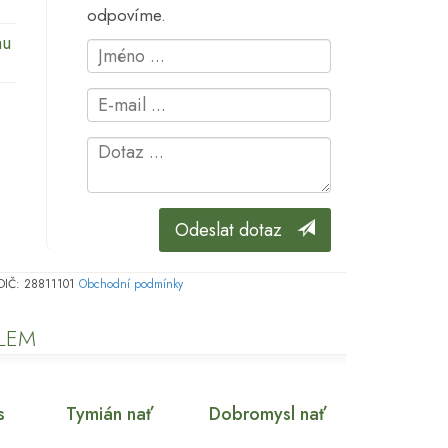
odpovíme.
mu
Odeslat dotaz
, DIČ: 28811101
Obchodní podmínky
ELEM
s
Tymián nať
Dobromysl nať