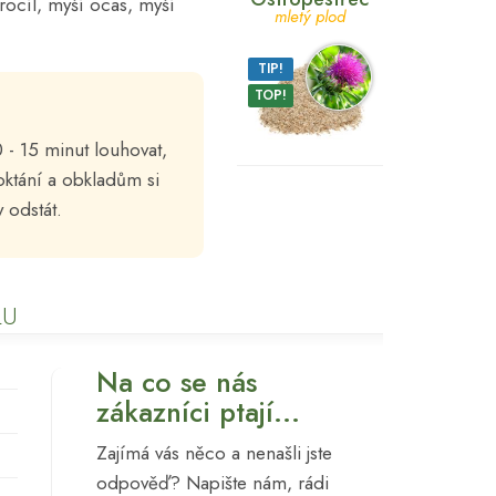
trocíl, myší ocas, myší
mletý plod
TIP!
TOP!
 - 15 minut louhovat,
ktání a obkladům si
ny odstát.
LU
Na co se nás
zákazníci ptají...
Zajímá vás něco a nenašli jste
odpověď? Napište nám, rádi