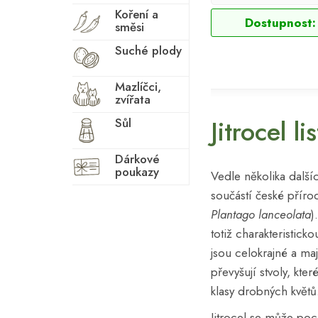
Koření a
Dostupnost:
směsi
Suché plody
Mazlíčci,
zvířata
Jitrocel lis
Sůl
Dárkové
poukazy
Vedle několika další
součástí české přírody
Plantago lanceolata
)
totiž charakteristicko
jsou celokrajné a mají
převyšují stvoly, kte
klasy drobných květ
Jitrocel se může poc