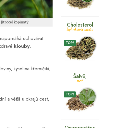
 Jitrocel kopinatý
Cholesterol
bylinková směs
 napomáhá uchovávat
TOP!
 zdravé
klouby
.
oviny, kyselina křemičitá,
Šalvěj
nať
TOP!
ní a větší u okrajů cest,
Ostropestřec