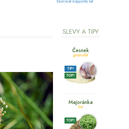
Skorocel kopijovitý list
SLEVY A TIPY
Česnek
granulát
TIP!
TOP!
Majoránka
list
TOP!