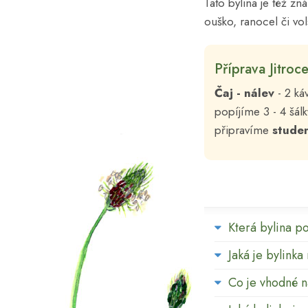
Tato bylina je též zn
ouško, ranocel či vols
Příprava Jitroce
Čaj - nálev
- 2 ká
popíjíme 3 - 4 šá
připravíme
stude
Která bylina p
Jaká je bylinka
Co je vhodné 