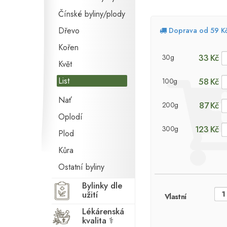
Čínské byliny/plody
Dřevo
Doprava od 59 K
Kořen
33 Kč
30g
Květ
List
58 Kč
100g
Nať
87 Kč
200g
Oplodí
123 Kč
300g
Plod
Kůra
Ostatní byliny
Bylinky dle
užití
Vlastní
Lékárenská
kvalita ⚕