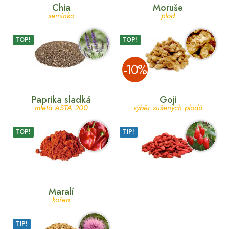
Chia
Moruše
semínko
plod
TOP!
TOP!
­-10%
Paprika sladká
Goji
mletá ASTA 200
výběr sušených plodů
TOP!
TIP!
Maralí
kořen
TIP!