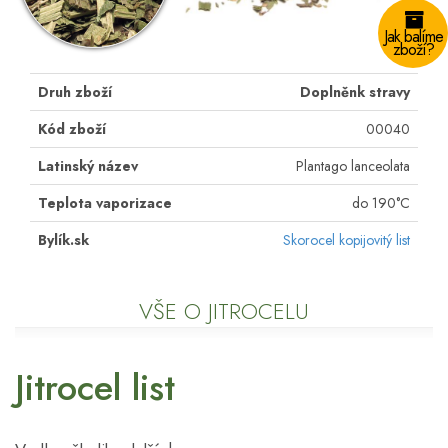
Jak balíme
zboží?
Druh zboží
Doplněnk stravy
Kód zboží
00040
Latinský název
Plantago lanceolata
Teplota vaporizace
do 190°C
Bylík.sk
Skorocel kopijovitý list
VŠE O JITROCELU
Jitrocel list