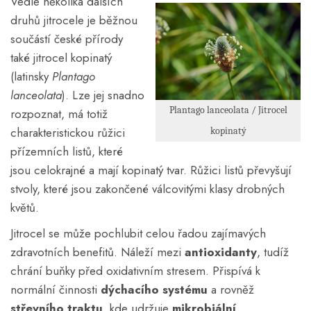
Vedle několika dalších
druhů jitrocele je běžnou
součástí české přírody
také jitrocel kopinatý
(latinsky
Plantago
lanceolata
). Lze jej snadno
Plantago lanceolata / Jitrocel
rozpoznat, má totiž
charakteristickou růžici
kopinatý
přízemních listů, které
jsou celokrajné a mají kopinatý tvar. Růžici listů převyšují
stvoly, které jsou zakončené válcovitými klasy drobných
květů.
Jitrocel se může pochlubit celou řadou zajímavých
zdravotních benefitů. Náleží mezi
antioxidanty
, tudíž
chrání buňky před oxidativním stresem. Přispívá k
normální činnosti
dýchacího systému
a rovněž
střevního traktu
, kde udržuje
mikrobiální