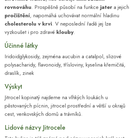
rovnováhu
. Prospěšně působí na funkce
jater
a jejich
pročištění
, napomáhá uchovávat normální hladinu
cholesterolu v krvi
. V neposlední řadě jej lze
vyzkoušet i pro zdravé
klouby
.
Účinné látky
Iridoidglykosidy, zejména aucubin a catalpol, slizové
polysacharidy, flavonoidy, třísloviny, kyselina křemičitá,
draslík, zinek
Výskyt
Jitrocel kopinatý najdeme na vlhkých loukách u
pěstovaných pícnin, jitrocel prostřední a větší u okrajů
cest, venkovských domů a trávníků.
Lidové názvy Jitrocele