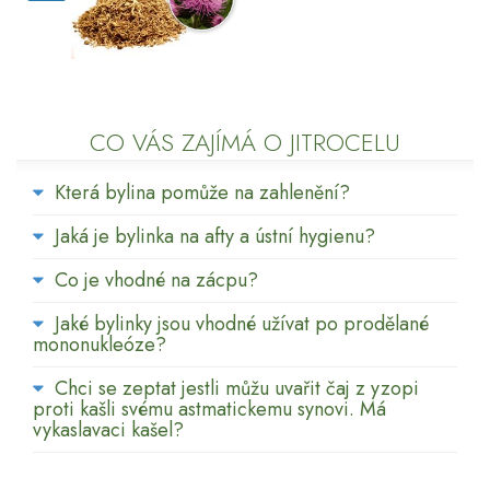
CO VÁS ZAJÍMÁ O JITROCELU
Která bylina pomůže na zahlenění?
Jaká je bylinka na afty a ústní hygienu?
Co je vhodné na zácpu?
Jaké bylinky jsou vhodné užívat po prodělané
mononukleóze?
Chci se zeptat jestli můžu uvařit čaj z yzopi
proti kašli svému astmatickemu synovi. Má
vykaslavaci kašel?