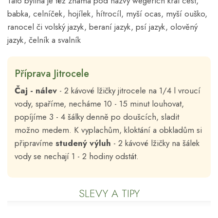
Tato bylina je též známá pod názvy wegerich král cest,
babka, celníček, hojílek, hítrocíl, myší ocas, myší ouško,
ranocel či volský jazyk, beraní jazyk, psí jazyk, olověný
jazyk, čelník a svalník
Příprava Jitrocele
Čaj - nálev
- 2 kávové lžičky jitrocele na 1/4 l vroucí
vody, spaříme, necháme 10 - 15 minut louhovat,
popíjíme 3 - 4 šálky denně po doušcích, sladit
možno medem. K vyplachům, kloktání a obkladům si
připravíme
studený
výluh
- 2 kávové lžičky na šálek
vody se nechají 1 - 2 hodiny odstát.
SLEVY A TIPY