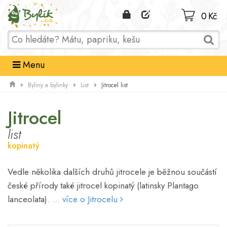
Domů
0 Kč
Menu
Jitrocel list
Byliny a bylinky
List
Jitrocel
list
kopinatý
Vedle několika dalších druhů jitrocele je běžnou součástí
české přírody také jitrocel kopinatý (latinsky Plantago
lanceolata).
... více o Jitrocelu