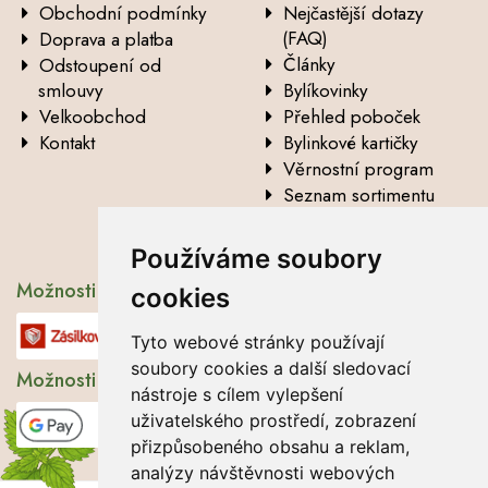
Obchodní podmínky
Nejčastější dotazy
(FAQ)
Doprava a platba
Články
Odstoupení od
smlouvy
Bylíkovinky
Velkoobchod
Přehled poboček
Kontakt
Bylinkové kartičky
Věrnostní program
Seznam sortimentu
Vysvětlení analytických
údajů
Používáme soubory
Možnosti dopravy
cookies
Tyto webové stránky používají
soubory cookies a další sledovací
Možnosti platby
nástroje s cílem vylepšení
uživatelského prostředí, zobrazení
přizpůsobeného obsahu a reklam,
analýzy návštěvnosti webových