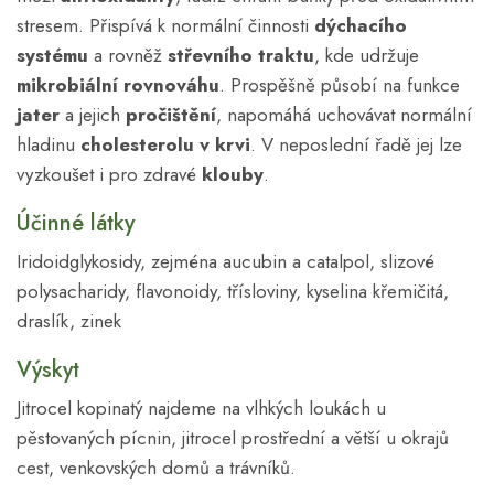
stresem. Přispívá k normální činnosti
dýchacího
systému
a rovněž
střevního traktu
, kde udržuje
mikrobiální rovnováhu
. Prospěšně působí na funkce
jater
a jejich
pročištění
, napomáhá uchovávat normální
hladinu
cholesterolu v krvi
. V neposlední řadě jej lze
vyzkoušet i pro zdravé
klouby
.
Účinné látky
Iridoidglykosidy, zejména aucubin a catalpol, slizové
polysacharidy, flavonoidy, třísloviny, kyselina křemičitá,
draslík, zinek
Výskyt
Jitrocel kopinatý najdeme na vlhkých loukách u
pěstovaných pícnin, jitrocel prostřední a větší u okrajů
cest, venkovských domů a trávníků.