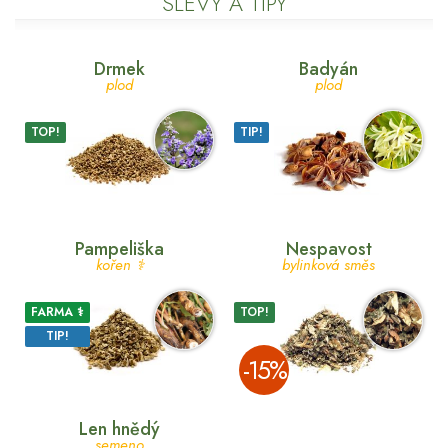
SLEVY A TIPY
Drmek
Badyán
plod
plod
TOP!
TIP!
Pampeliška
Nespavost
kořen ⚕
bylinková směs
FARMA ⚕
TOP!
TIP!
­-15%
Len hnědý
semeno