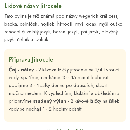
Lidové názvy Jitrocele
Tato bylina je též známá pod názvy wegerich král cest,
babka, celníček, hojílek, hítrocíl, myší ocas, myší ouško,
ranocel či volský jazyk, beraní jazyk, psí jazyk, olověný
jazyk, čelník a svalník
Příprava Jitrocele
Čaj - nálev
- 2 kávové lžičky jitrocele na 1/4 l vroucí
vody, spaříme, necháme 10 - 15 minut louhovat,
popíjíme 3 - 4 šálky denně po doušcích, sladit
možno medem. K vyplachům, kloktání a obkladům si
připravíme
studený
výluh
- 2 kávové lžičky na šálek
vody se nechají 1 - 2 hodiny odstát.