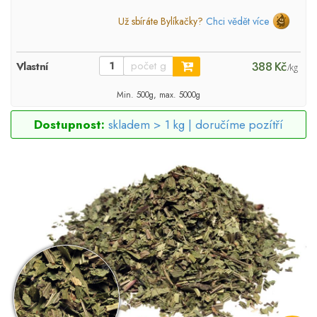
Už sbíráte Bylíkačky?
Chci vědět více
388 Kč
Vlastní
/kg
Min. 500g, max. 5000g
Dostupnost:
skladem > 1 kg |
doručíme pozítří