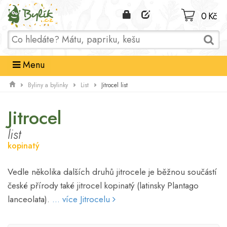
Domů
0 Kč
Menu
Jitrocel list
Byliny a bylinky
List
Jitrocel
list
kopinatý
Vedle několika dalších druhů jitrocele je běžnou součástí
české přírody také jitrocel kopinatý (latinsky Plantago
lanceolata).
... více Jitrocelu