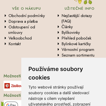
VŠE O NÁKUPU
UŽITEČNÉ INFO
Obchodní podmínky
Nejčastější dotazy
(FAQ)
Doprava a platba
Články
Odstoupení od
smlouvy
Bylíkovinky
Velkoobchod
Přehled poboček
Kontakt
Bylinkové kartičky
Věrnostní program
Seznam sortimentu
Vysvětlení analytických
údajů
Používáme soubory
Možnosti dopravy
cookies
Tyto webové stránky používají
soubory cookies a další sledovací
Možnosti platby
nástroje s cílem vylepšení
uživatelského prostředí, zobrazení