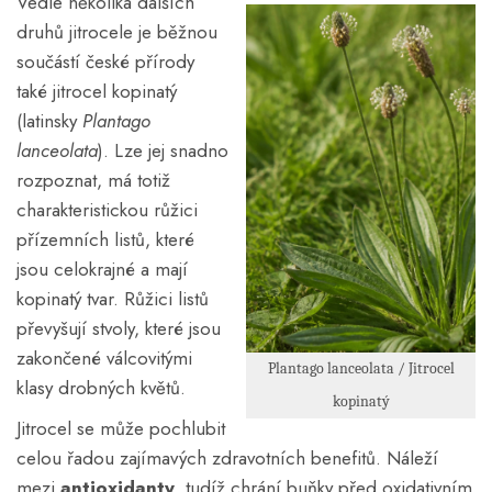
Vedle několika dalších
druhů jitrocele je běžnou
součástí české přírody
také jitrocel kopinatý
(latinsky
Plantago
lanceolata
). Lze jej snadno
rozpoznat, má totiž
charakteristickou růžici
přízemních listů, které
jsou celokrajné a mají
kopinatý tvar. Růžici listů
převyšují stvoly, které jsou
zakončené válcovitými
Plantago lanceolata / Jitrocel
klasy drobných květů.
kopinatý
Jitrocel se může pochlubit
celou řadou zajímavých zdravotních benefitů. Náleží
mezi
antioxidanty
, tudíž chrání buňky před oxidativním