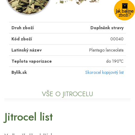
Jak balíme
zboží?
Druh zboží
Doplněnk stravy
Kód zboží
00040
Latinský název
Plantago lanceolata
Teplota vaporizace
do 190°C
Bylík.sk
Skorocel kopijovitý list
VŠE O JITROCELU
Jitrocel list