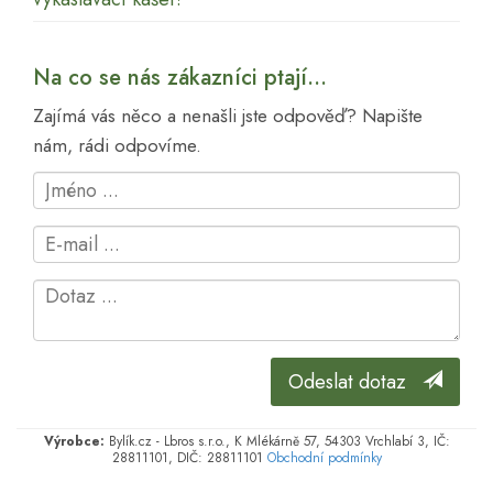
Na co se nás zákazníci ptají...
Zajímá vás něco a nenašli jste odpověď? Napište
nám, rádi odpovíme.
Odeslat dotaz
Výrobce:
Bylík.cz - Lbros s.r.o., K Mlékárně 57, 54303 Vrchlabí 3, IČ:
28811101, DIČ: 28811101
Obchodní podmínky