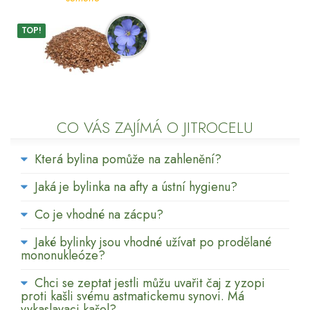
TOP!
CO VÁS ZAJÍMÁ O JITROCELU
Která bylina pomůže na zahlenění?
Jaká je bylinka na afty a ústní hygienu?
Co je vhodné na zácpu?
Jaké bylinky jsou vhodné užívat po prodělané
mononukleóze?
Chci se zeptat jestli můžu uvařit čaj z yzopi
proti kašli svému astmatickemu synovi. Má
vykaslavaci kašel?