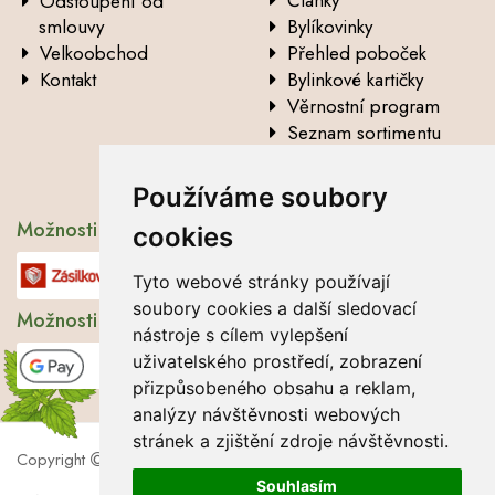
Články
Odstoupení od
smlouvy
Bylíkovinky
Velkoobchod
Přehled poboček
Kontakt
Bylinkové kartičky
Věrnostní program
Seznam sortimentu
Vysvětlení analytických
údajů
Používáme soubory
Možnosti dopravy
cookies
Tyto webové stránky používají
soubory cookies a další sledovací
Možnosti platby
nástroje s cílem vylepšení
uživatelského prostředí, zobrazení
přizpůsobeného obsahu a reklam,
analýzy návštěvnosti webových
stránek a zjištění zdroje návštěvnosti.
Copyright
2026 Lbros s.r.o.
Souhlasím