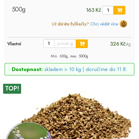
500g
163 Kč
Už sbíráte Bylíkačky?
Chci vědět více
326 Kč
Vlastní
/kg
Min. 600g, max. 5000g
Dostupnost:
skladem > 10 kg |
doručíme do 11.8.
TOP!