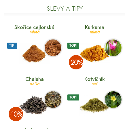
SLEVY A TIPY
Skořice cejlonská
Kurkuma
mletá
mletá
TIP!
TOP!
­-20%
Chaluha
Kotvičník
stélka
nať
TOP!
­-10%