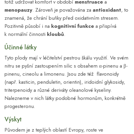
totiž udržovat komfort v období
menstruace
a
menopauzy
. Zároveň je považována za
antioxidant
, to
znamená, že chrání buňky před oxidativním stresem.
Pozitivně působí i na
kognitivní funkce
a přispívá
k normální činnosti
kloubů
.
Účinné látky
Tyto plody mají v léčitelství pestrou škálu využití. Ve svém
nitru se pyšní zastoupením silic s obsahem α-pinenu a β-
pinenu, cineolu a limonenu. Jsou zde též flavonoidy
(např. kasticin, penduletin, orientin), iridoidní glykosidy,
triterpenoidy a různé deriváty oleanolové kyseliny.
Nalezneme v nich látky podobné hormonům, konkrétně
progesteronu.
Výskyt
Původem je z teplých oblastí Evropy, roste ve