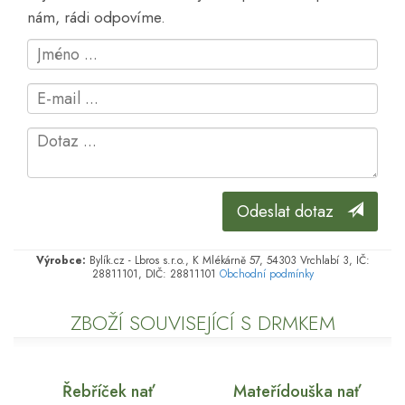
nám, rádi odpovíme.
Odeslat dotaz
Výrobce:
Bylík.cz - Lbros s.r.o., K Mlékárně 57, 54303 Vrchlabí 3, IČ:
28811101, DIČ: 28811101
Obchodní podmínky
ZBOŽÍ SOUVISEJÍCÍ S DRMKEM
Řebříček nať
Mateřídouška nať