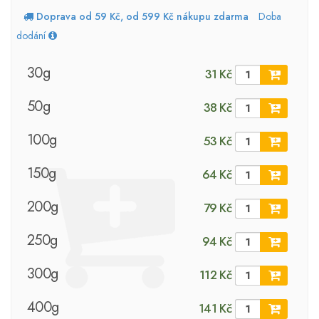
Doprava od 59 Kč, od 599 Kč nákupu zdarma
Doba
dodání
30g
31 Kč
50g
38 Kč
100g
53 Kč
150g
64 Kč
200g
79 Kč
250g
94 Kč
300g
112 Kč
400g
141 Kč