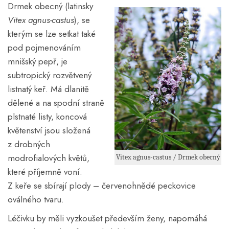
Drmek obecný (latinsky
Vitex agnus-castus
), se
kterým se lze setkat také
pod pojmenováním
mnišský pepř, je
subtropický rozvětvený
listnatý keř. Má dlanitě
dělené a na spodní straně
plstnaté listy, koncová
květenství jsou složená
z drobných
modrofialových květů,
Vitex agnus-castus / Drmek obecný
které příjemně voní.
Z keře se sbírají plody – červenohnědé peckovice
oválného tvaru.
Léčivku by měli vyzkoušet především ženy, napomáhá