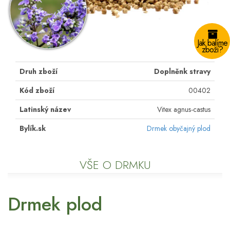
Jak balíme
zboží?
Druh zboží
Doplněnk stravy
Kód zboží
00402
Latinský název
Vitex agnus-castus
Bylík.sk
Drmek obyčajný plod
VŠE O DRMKU
Drmek plod