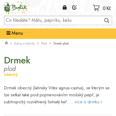
Domů
0 Kč
Menu
Drmek plod
Byliny a bylinky
Plod
Drmek
plod
obecný
Drmek obecný (latinsky Vitex agnus-castus), se kterým se
lze setkat také pod pojmenováním mnišský pepř, je
subtropický rozvětvený listnatý keř.
... více o drmku