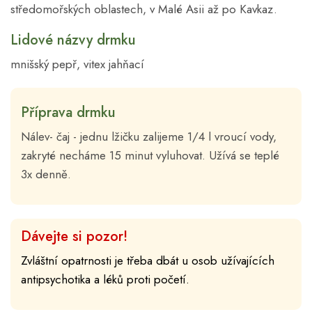
středomořských oblastech, v Malé Asii až po Kavkaz.
Lidové názvy drmku
mnišský pepř, vitex jahňací
Příprava drmku
Nálev- čaj - jednu lžičku zalijeme 1/4 l vroucí vody,
zakryté necháme 15 minut vyluhovat. Užívá se teplé
3x denně.
Dávejte si pozor!
Zvláštní opatrnosti je třeba dbát u osob užívajících
antipsychotika a léků proti početí.