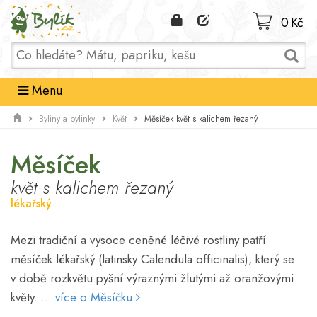
Domů
0 Kč
Menu
Měsíček květ s kalichem řezaný
Byliny a bylinky
Květ
Měsíček
květ s kalichem řezaný
lékařský
Mezi tradiční a vysoce ceněné léčivé rostliny patří
měsíček lékařský (latinsky Calendula officinalis), který se
v době rozkvětu pyšní výraznými žlutými až oranžovými
květy.
... více o Měsíčku