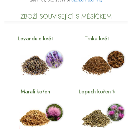
28811101, DIČ: 28811101
Obchodní podmínky
ZBOŽÍ SOUVISEJÍCÍ S MĚSÍČKEM
Levandule květ
Trnka květ
Maralí kořen
Lopuch kořen ⚕