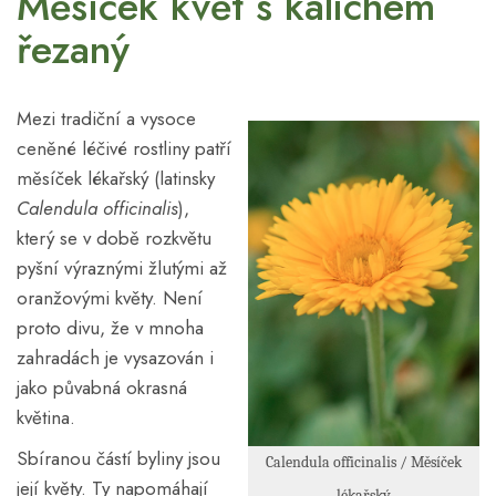
Měsíček květ s kalichem
řezaný
Mezi tradiční a vysoce
ceněné léčivé rostliny patří
měsíček lékařský (latinsky
Calendula officinalis
),
který se v době rozkvětu
pyšní výraznými žlutými až
oranžovými květy. Není
proto divu, že v mnoha
zahradách je vysazován i
jako půvabná okrasná
květina.
Sbíranou částí byliny jsou
Calendula officinalis / Měsíček
její květy. Ty napomáhají
lékařský