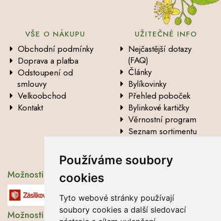
VŠE O NÁKUPU
UŽITEČNÉ INFO
Obchodní podmínky
Nejčastější dotazy
(FAQ)
Doprava a platba
Články
Odstoupení od
smlouvy
Bylíkovinky
Velkoobchod
Přehled poboček
Kontakt
Bylinkové kartičky
Věrnostní program
Seznam sortimentu
Vysvětlení analytických
údajů
Používáme soubory
Možnosti dopravy
cookies
Tyto webové stránky používají
soubory cookies a další sledovací
Možnosti platby