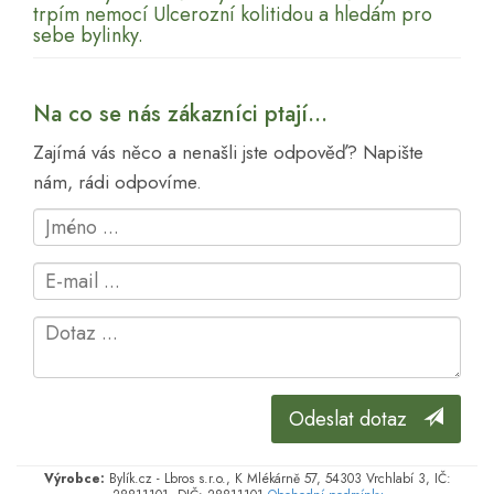
trpím nemocí Ulcerozní kolitidou a hledám pro
sebe bylinky.
Na co se nás zákazníci ptají...
Zajímá vás něco a nenašli jste odpověď? Napište
nám, rádi odpovíme.
Odeslat dotaz
Výrobce:
Bylík.cz - Lbros s.r.o., K Mlékárně 57, 54303 Vrchlabí 3, IČ: