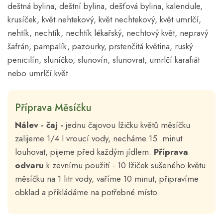
deštná bylina, deštní bylina, dešťová bylina, kalendule,
krusíček, květ nehtekový, květ nechtekový, květ umrlčí,
nehtík, nechtík, nechtík lékařský, nechtový květ, nepravý
šafrán, pampalík, pazourky, prstenčitá květina, ruský
penicilín, sluníčko, slunovín, slunovrat, umrlčí karafiát
nebo umrlčí květ.
Příprava Měsíčku
Nálev - čaj -
jednu čajovou lžičku květů měsíčku
zalijeme 1/4 l vroucí vody, necháme 15 minut
louhovat, pijeme před každým jídlem.
Příprava
odvaru
k zevnímu použití - 10 lžiček sušeného květu
měsíčku na 1 litr vody, vaříme 10 minut, připravíme
obklad a přikládáme na potřebné místo.