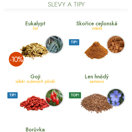
SLEVY A TIPY
Eukalypt
Skořice cejlonská
list
mletá
TIP!
­-10%
Goji
Len hnědý
výběr sušených plodů
semeno
TIP!
TOP!
Borůvka