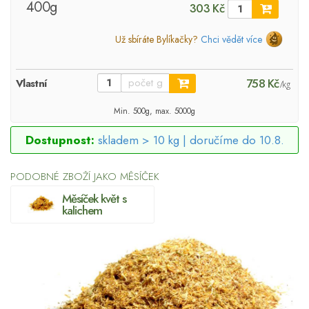
400g
303 Kč
Už sbíráte Bylíkačky?
Chci vědět více
758 Kč
Vlastní
/kg
Min. 500g, max. 5000g
Dostupnost:
skladem > 10 kg |
doručíme do 10.8.
PODOBNÉ ZBOŽÍ JAKO MĚSÍČEK
Měsíček květ s
kalichem