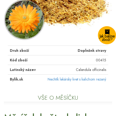
Jak balíme
zboží?
Druh zboží
Doplněnk stravy
Kód zboží
00415
Latinský název
Calendula officinalis
Bylík.sk
Nechtík lekársky kvet s kalichom rezaný
VŠE O MĚSÍČKU