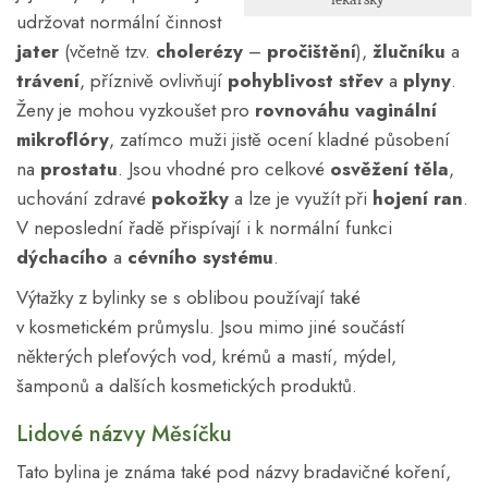
udržovat normální činnost
jater
(včetně tzv.
cholerézy
–
pročištění
),
žlučníku
a
trávení
, příznivě ovlivňují
pohyblivost střev
a
plyny
.
Ženy je mohou vyzkoušet pro
rovnováhu vaginální
mikroflóry
, zatímco muži jistě ocení kladné působení
na
prostatu
. Jsou vhodné pro celkové
osvěžení těla
,
uchování zdravé
pokožky
a lze je využít při
hojení
ran
.
V neposlední řadě přispívají i k normální funkci
dýchacího
a
cévního systému
.
Výtažky z bylinky se s oblibou používají také
v kosmetickém průmyslu. Jsou mimo jiné součástí
některých pleťových vod, krémů a mastí, mýdel,
šamponů a dalších kosmetických produktů.
Lidové názvy Měsíčku
Tato bylina je známa také pod názvy bradavičné koření,