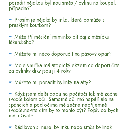
poradit nějakou bylinou směs / bylinu na koupel,
případně?
Prosím je nějaká bylinka, která pomůže s
prasklým koutkem?
Může tří měsíční miminko pít čaj z měsíčku
lékařského?
Můžete mi něco doporučit na pásový opar?
Moje vnučka má atopický ekzem co doporučíte
za bylinky díky jsou jí 4 roky.
Můžete mi poradit bylinky na afty?
Když jsem delší dobu na počítači tak mě začne
svědět kolem očí. Samotné oči mě nepálí ale na
spáncích a pod očima mě začne nepříjemně
svědět,nevíte čím by to mohlo být? Popř. co bych
měl užívat?
Rád bych si našel bylinku nebo směs bylinek