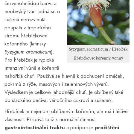
červenohnědou barvu a
neobvyklý tvar. Jedná se o
sušená nerozvinutá
poupata z tropického
stromu hřebíčkovce
kořenného (latinsky
Syzygium aromaticum / Hřebíček
Syzygium aromaticum
).
Hřebíčkovec kořenný, vonný
Pro hřebíček je typická
intenzivní vůně a kořenitě
nahořklá chuť. Používá se hlavně k dochucení omáček,
pokrmů z rýže, masových i zeleninových vývarů.
Výsledkem je celkově lahodnější chuť. Je oblíbený také
do sladkého pečiva, vánočního cukroví a sušenek.
Hřebíček je nejenom oblíbeným kořením, ale má i léčivé
vlastnosti. Přispívá totiž k normální činnost
gastrointestinální traktu
a podporuje
pročištění