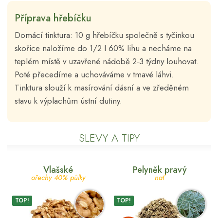
Příprava hřebíčku
Domácí tinktura: 10 g hřebíčku společně s tyčinkou
skořice naložíme do 1/2 l 60% lihu a necháme na
teplém místě v uzavřené nádobě 2-3 týdny louhovat.
Poté přecedíme a uchováváme v tmavé láhvi.
Tinktura slouží k masírování dásní a ve zředěném
stavu k výplachům ústní dutiny.
SLEVY A TIPY
Vlašské
Pelyněk pravý
ořechy 40% půlky
nať
TOP!
TOP!