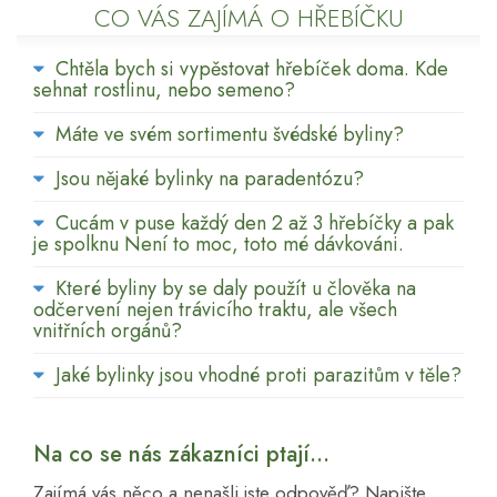
CO VÁS ZAJÍMÁ O HŘEBÍČKU
Chtěla bych si vypěstovat hřebíček doma. Kde
sehnat rostlinu, nebo semeno?
Máte ve svém sortimentu švédské byliny?
Jsou nějaké bylinky na paradentózu?
Cucám v puse každý den 2 až 3 hřebíčky a pak
je spolknu Není to moc, toto mé dávkováni.
Které byliny by se daly použít u člověka na
odčervení nejen trávicího traktu, ale všech
vnitřních orgánů?
Jaké bylinky jsou vhodné proti parazitům v těle?
Na co se nás zákazníci ptají...
Zajímá vás něco a nenašli jste odpověď? Napište