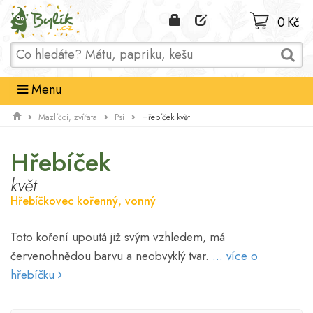
Domů
0 Kč
Menu
Hřebíček květ
Mazlíčci, zvířata
Psi
Hřebíček
květ
Hřebíčkovec kořenný, vonný
Toto koření upoutá již svým vzhledem, má
červenohnědou barvu a neobvyklý tvar.
... více o
hřebíčku