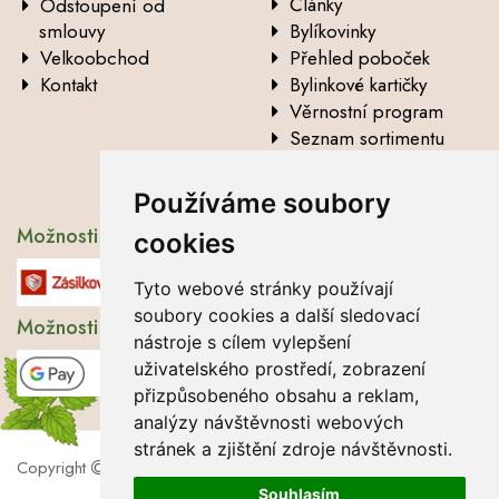
Články
Odstoupení od
smlouvy
Bylíkovinky
Velkoobchod
Přehled poboček
Kontakt
Bylinkové kartičky
Věrnostní program
Seznam sortimentu
Vysvětlení analytických
údajů
Používáme soubory
Možnosti dopravy
cookies
Tyto webové stránky používají
soubory cookies a další sledovací
Možnosti platby
nástroje s cílem vylepšení
uživatelského prostředí, zobrazení
přizpůsobeného obsahu a reklam,
analýzy návštěvnosti webových
stránek a zjištění zdroje návštěvnosti.
Copyright
2026 Lbros s.r.o.
Souhlasím