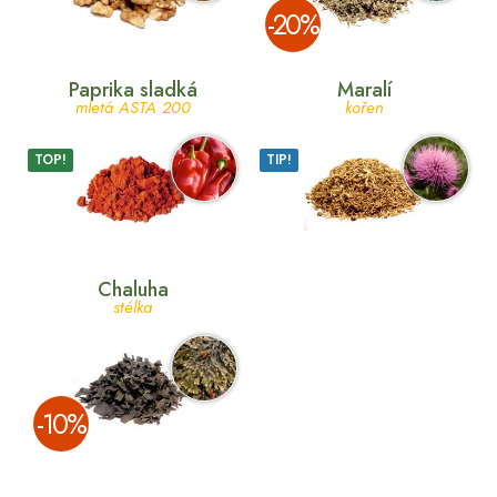
­-20%
Paprika sladká
Maralí
mletá ASTA 200
kořen
TOP!
TIP!
Chaluha
stélka
­-10%