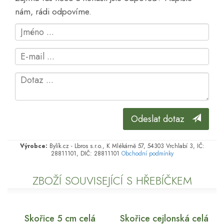
nám, rádi odpovíme.
Odeslat dotaz
Výrobce:
Bylík.cz - Lbros s.r.o., K Mlékárně 57, 54303 Vrchlabí 3, IČ:
28811101, DIČ: 28811101
Obchodní podmínky
ZBOŽÍ SOUVISEJÍCÍ S HŘEBÍČKEM
Skořice 5 cm celá
Skořice cejlonská celá