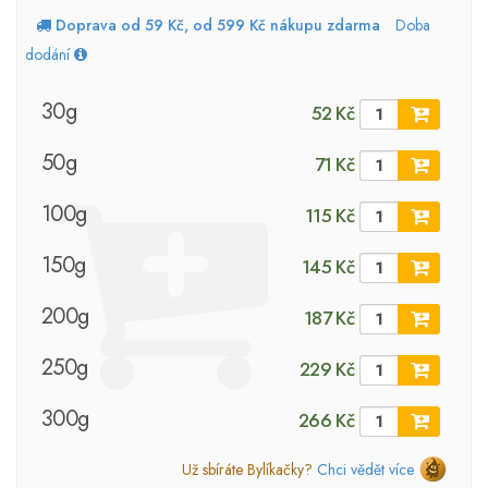
Doprava od 59 Kč, od 599 Kč nákupu zdarma
Doba
dodání
30g
52 Kč
50g
71 Kč
100g
115 Kč
150g
145 Kč
200g
187 Kč
250g
229 Kč
300g
266 Kč
Už sbíráte Bylíkačky?
Chci vědět více