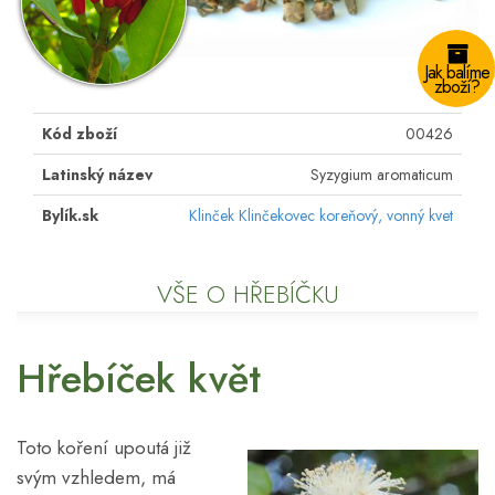
Jak balíme
zboží?
Kód zboží
00426
Latinský název
Syzygium aromaticum
Bylík.sk
Klinček Klinčekovec koreňový, vonný kvet
VŠE O HŘEBÍČKU
Hřebíček květ
Toto koření upoutá již
svým vzhledem, má