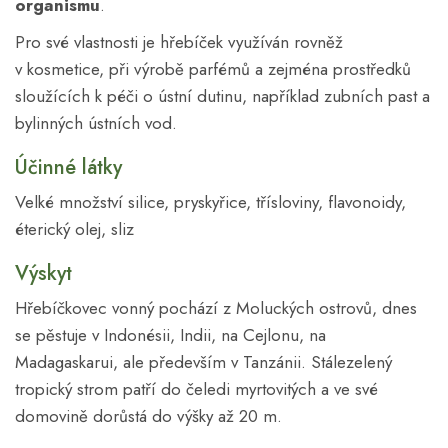
organismu
.
Pro své vlastnosti je hřebíček využíván rovněž
v kosmetice, při výrobě parfémů a zejména prostředků
sloužících k péči o ústní dutinu, například zubních past a
bylinných ústních vod.
Účinné látky
Velké množství silice, pryskyřice, třísloviny, flavonoidy,
éterický olej, sliz
Výskyt
Hřebíčkovec vonný pochází z Moluckých ostrovů, dnes
se pěstuje v Indonésii, Indii, na Cejlonu, na
Madagaskarui, ale především v Tanzánii. Stálezelený
tropický strom patří do čeledi myrtovitých a ve své
domovině dorůstá do výšky až 20 m.