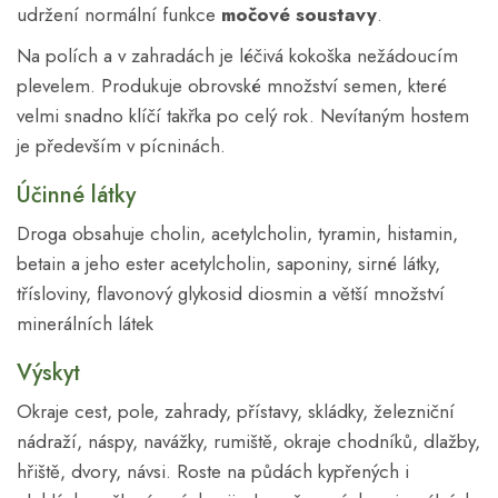
udržení normální funkce
močové soustavy
.
Na polích a v zahradách je léčivá kokoška nežádoucím
plevelem. Produkuje obrovské množství semen, které
velmi snadno klíčí takřka po celý rok. Nevítaným hostem
je především v pícninách.
Účinné látky
Droga obsahuje cholin, acetylcholin, tyramin, histamin,
betain a jeho ester acetylcholin, saponiny, sirné látky,
třísloviny, flavonový glykosid diosmin a větší množství
minerálních látek
Výskyt
Okraje cest, pole, zahrady, přístavy, skládky, železniční
nádraží, náspy, navážky, rumiště, okraje chodníků, dlažby,
hřiště, dvory, návsi. Roste na půdách kypřených i