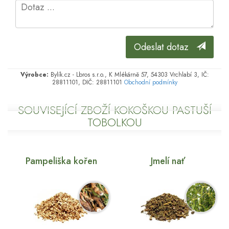
Odeslat dotaz
Výrobce:
Bylík.cz - Lbros s.r.o., K Mlékárně 57, 54303 Vrchlabí 3, IČ:
28811101, DIČ: 28811101
Obchodní podmínky
SOUVISEJÍCÍ ZBOŽÍ KOKOŠKOU PASTUŠÍ
TOBOLKOU
Pampeliška kořen
Jmelí nať