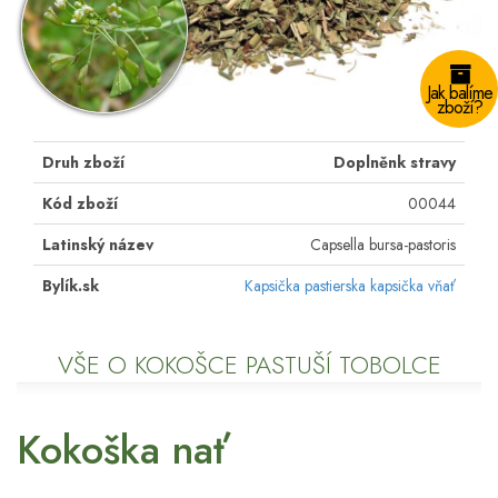
Jak balíme
zboží?
Druh zboží
Doplněnk stravy
Kód zboží
00044
Latinský název
Capsella bursa-pastoris
Bylík.sk
Kapsička pastierska kapsička vňať
VŠE O KOKOŠCE PASTUŠÍ TOBOLCE
Kokoška nať