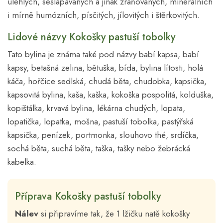
ulehlých, sešlapávaných a jinak zraňovaných, minerálních
i mírně humózních, písčitých, jílovitých i štěrkovitých.
Lidové názvy Kokošky pastuší tobolky
Tato bylina je známa také pod názvy babí kapsa, babí
kapsy, betašná zelina, bětuška, bída, bylina lítosti, holá
káča, hořčice sedlská, chudá běta, chudobka, kapsička,
kapsovitá bylina, kaša, kaška, kokoška pospolitá, kolduška,
kopištálka, krvavá bylina, lékárna chudých, lopata,
lopatička, lopatka, mošna, pastuší tobolka, pastýřská
kapsička, penízek, portmonka, slouhovo thé, srdíčka,
sochá běta, suchá běta, taška, tašky nebo žebrácká
kabelka.
Příprava Kokošky pastuší tobolky
Nálev
si připravíme tak, že 1 lžičku natě kokošky