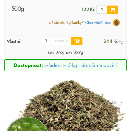
500g
122 Kč
Už sbíráte Bylíkačky?
Chci vědět více
244 Kč
Vlastní
/kg
Min. 600g, max. 5000g
Dostupnost:
skladem > 5 kg |
doručíme pozítří