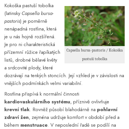
Kokoška pastuší tobolka
(latinsky
Capsella bursa-
pastoris
) je poměrně
nenápadná rostlina, která
je u nás hojně rozšířená.
Je pro ni charakteristická
Capsella bursa-pastoris / Kokoška
přízemní růžice řapíkatých
listů, drobné bělavé květy
pastuší tobolka
a srdcovité plody, které
dozrávají na tenkých stoncích. Její vzhled je v závislosti na
vnějších podmínkách velmi variabilní.
Rostlina přispívá k normální činnosti
kardiovaskulárního systému
, příznivě ovlivňuje
krevní tlak
. Rovněž působí blahodárně na
pohlavní
zdraví žen
, zejména udržuje komfort v období před a
během
menstruace
. V neposlední řadě se podílí na