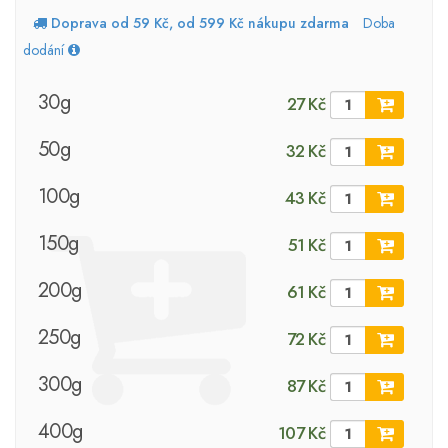
Doprava od 59 Kč, od 599 Kč nákupu zdarma
Doba
dodání
30g
27 Kč
50g
32 Kč
100g
43 Kč
150g
51 Kč
200g
61 Kč
250g
72 Kč
300g
87 Kč
400g
107 Kč