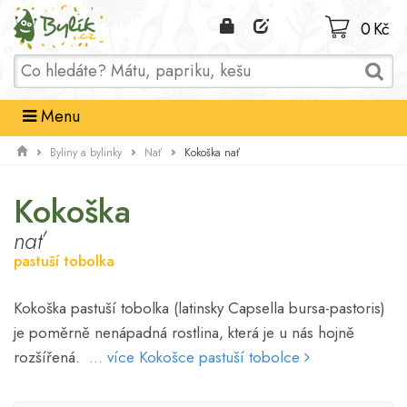
Domů
0 Kč
Menu
Kokoška nať
Byliny a bylinky
Nať
Kokoška
nať
pastuší tobolka
Kokoška pastuší tobolka (latinsky Capsella bursa-pastoris)
je poměrně nenápadná rostlina, která je u nás hojně
rozšířená.
... více Kokošce pastuší tobolce