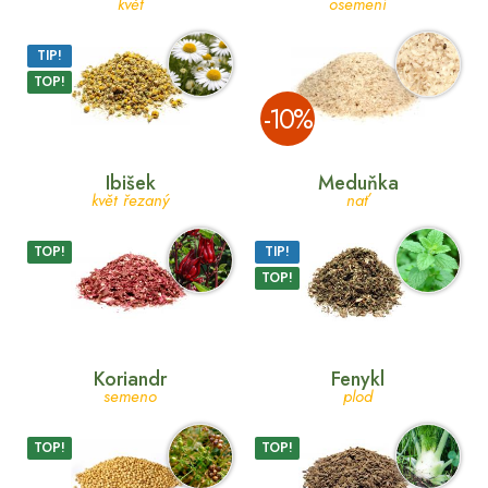
květ
osemení
TIP!
TOP!
­-10%
Ibišek
Meduňka
květ řezaný
nať
TOP!
TIP!
TOP!
Koriandr
Fenykl
semeno
plod
TOP!
TOP!