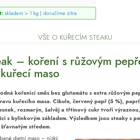
t:
skladem > 1 kg |
doručíme zítra
VŠE O KUŘECÍM STEAKU
eak – koření s růžovým pep
 kuřecí maso
ahodná kořenící směs bez glutamátu s extra růžovým p
pravu kuřecího masa. Cibule, červený pepř (5 %), papri
esnek, rozmarýn, šalvěj a třtinový cukr tvoří výraznou
i s bylinkovým základem. Výsledkem jsou steaky s pe
 šťavnatým středem.
íbené dietní maso – nízký