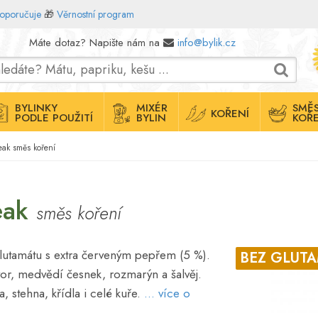
doporučuje
🎁
Věrnostní program
Máte dotaz? Napište nám na
info@bylik.cz
BYLINKY
MIXÉR
SMĚS
KOŘENÍ
PODLE POUŽITÍ
BYLIN
KOŘE
eak směs koření
teak
směs koření
lutamátu s extra červeným pepřem (5 %).
BEZ GLUT
vor, medvědí česnek, rozmarýn a šalvěj.
a, stehna, křídla i celé kuře.
... více o