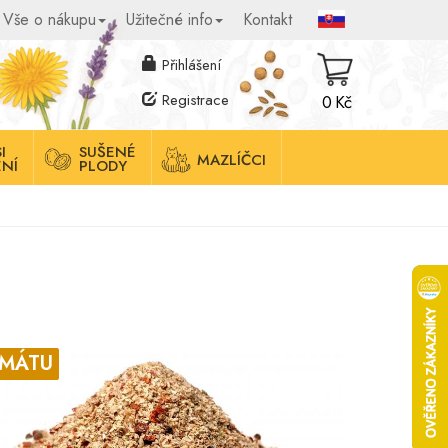
Vše o nákupu
Užitečné info
Kontakt
Přihlášení
Registrace
0 Kč
I
SUŠENÉ
MAZLÍČCI
NÍ
PLODY
AMÁTU