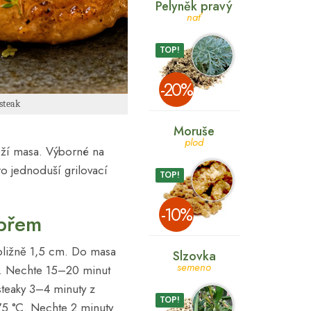
Pelyněk pravý
nať
TOP!
­-20%
steak
Moruše
plod
beží masa. Výborné na
ro jednoduší grilovací
TOP!
­-10%
epřem
ibližně 1,5 cm. Do masa
Slzovka
semeno
je. Nechte 15–20 minut
steaky 3–4 minuty z
TOP!
75 °C. Nechte 2 minuty