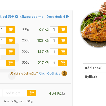
č, od 599 Kč nákupu zdarma
Doba dodání
67 Kč
100g
103 Kč
200g
147 Kč
300g
217 Kč
500g
Kód zboží
Už sbíráte Bylíkačky?
Chci vědět více
Bylík.sk
434 Kč
/kg
Min. 600g, max. 5000g