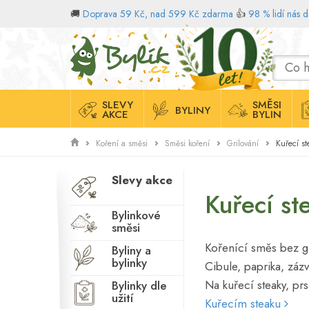
🚚
Doprava 59 Kč, nad 599 Kč zdarma
👍
98 % lidí nás 
Domů
SLEVY
SMĚSI
BYLINY
AKCE
BYLIN
Kuřecí st
Koření a směsi
Směsi koření
Grilování
Slevy akce
Kuřecí s
Bylinkové
směsi
Kořenící směs bez g
Byliny a
bylinky
Cibule, paprika, záz
Na kuřecí steaky, prs
Bylinky dle
užití
Kuřecím steaku