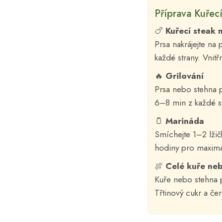
Příprava Kuřecí
🍗
Kuřecí steak 
Prsa nakrájejte na
každé strany. Vnit
🔥
Grilování
Prsa nebo stehna p
6–8 min z každé st
🫙
Marináda
Smíchejte 1–2 lžič
hodiny pro maximál
🍖
Celé kuře neb
Kuře nebo stehna p
Třtinový cukr a če