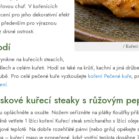
řovou chuť. V kořenících
ení pro jeho dekorativní efekt
le především pro výraznou
drsné ostrosti.
odí
/ Kuřecí 
vynikne na kuřecích steacích,
dlech a celém kuřeti. Hodí se také na krůtí, kachní a jiná drů
troubě. Pro celé pečené kuře vyzkoušejte
koření Pečené kuře
, p
ření
.
eskové kuřecí steaky s růžovým p
 opláchněte a osušte. Nožem seřízněte na plátky tloušťky př
dně vetřete 1 lžíci koření Kuřecí steak smíchaného s lžící ole
ové teplotě. Na dobře rozehřáté pánvi (nebo grilu) opékejte 
va – kuřecí maso je propečené, když vnitřní teplota dosáhne 