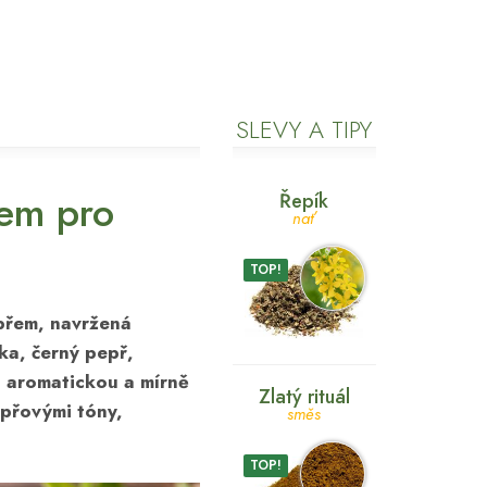
SLEVY A TIPY
řem pro
Řepík
nať
TOP!
epřem, navržená
ka, černý pepř,
, aromatickou a mírně
Zlatý rituál
přovými tóny,
směs
TOP!