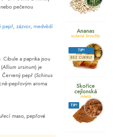
m nebo pečenou
ý pepř
,
zázvor
,
medvědí
Ananas
sušené kroužky
TIP!
BEZ CUKRU!
 Cibule a paprika jsou
 (
Allium ursinum
) je
y. Červený pepř (
Schinus
ovocně-pepřovým aroma.
Skořice
cejlonská
mletá
TIP!
kuřecí maso, pepřové