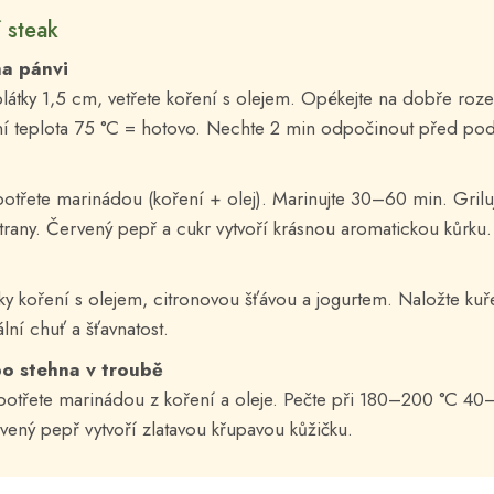
 steak
na pánvi
 plátky 1,5 cm, vetřete koření s olejem. Opékejte na dobře roz
řní teplota 75 °C = hotovo. Nechte 2 min odpočinout před po
otřete marinádou (koření + olej). Marinujte 30–60 min. Grilu
rany. Červený pepř a cukr vytvoří krásnou aromatickou kůrku.
ky koření s olejem, citronovou šťávou a jogurtem. Naložte k
ní chuť a šťavnatost.
o stehna v troubě
otřete marinádou z koření a oleje. Pečte při 180–200 °C 40–6
rvený pepř vytvoří zlatavou křupavou kůžičku.