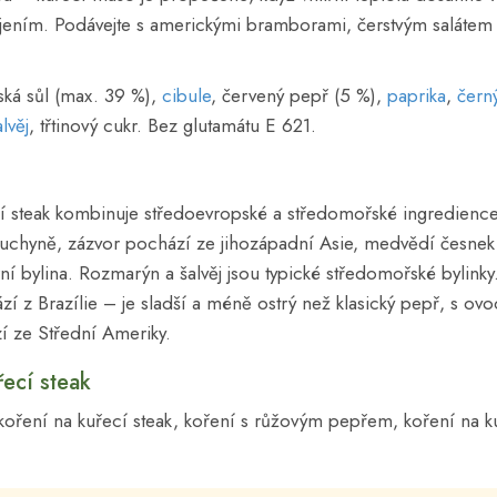
jením. Podávejte s americkými bramborami, čerstvým saláte
ká sůl (max. 39 %),
cibule
, červený pepř (5 %),
paprika
,
čern
alvěj
, třtinový cukr. Bez glutamátu E 621.
í steak kombinuje středoevropské a středomořské ingredience.
uchyně, zázvor pochází ze jihozápadní Asie, medvědí česnek
ní bylina. Rozmarýn a šalvěj jsou typické středomořské bylink
zí z Brazílie – je sladší a méně ostrý než klasický pepř, s 
í ze Střední Ameriky.
ecí steak
 koření na kuřecí steak, koření s růžovým pepřem, koření na 