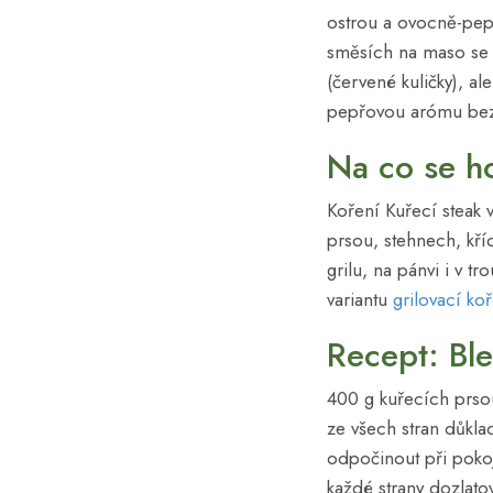
ostrou a ovocně-pep
směsích na maso se c
(červené kuličky), a
pepřovou arómu bez 
Na co se h
Koření Kuřecí steak 
prsou, stehnech, kří
grilu, na pánvi i v 
variantu
grilovací ko
Recept: Bl
400 g kuřecích prsou
ze všech stran důkla
odpočinout při pokoj
každé strany dozlato