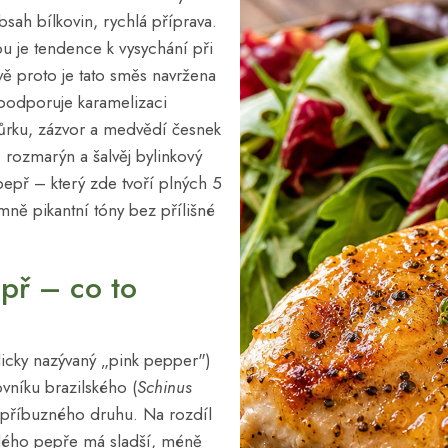
bsah bílkovin, rychlá příprava.
ou je tendence k vysychání při
vě proto je tato směs navržena
r podporuje karamelizaci
kůrku, zázvor a medvědí česnek
, rozmarýn a šalvěj bylinkový
pepř – který zde tvoří plných 5
mně pikantní tóny bez přílišné
př – co to
icky nazývaný „pink pepper")
vníku brazilského (
Schinus
 příbuzného druhu. Na rozdíl
lého pepře má sladší, méně