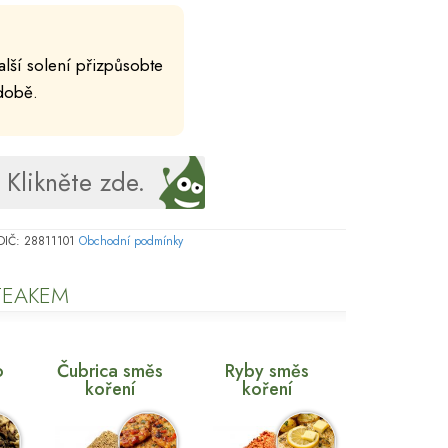
lší solení přizpůsobte
ádobě.
Klikněte zde.
, DIČ: 28811101
Obchodní podmínky
STEAKEM
o
Čubrica směs
Ryby směs
koření
koření