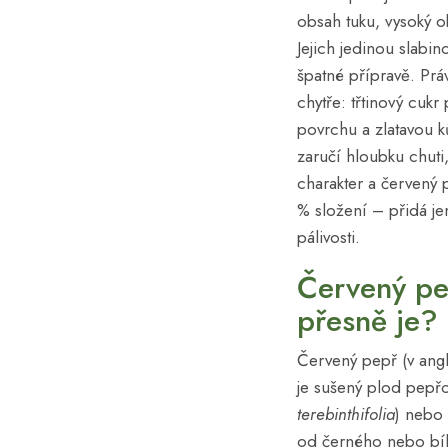
obsah tuku, vysoký o
Jejich jedinou slabin
špatné přípravě. Prá
chytře: třtinový cuk
povrchu a zlatavou 
zaručí hloubku chuti
charakter a červený 
% složení – přidá je
pálivosti.
Červený pe
přesně je?
Červený pepř (v angl
je sušený plod pepřo
terebinthifolia
) nebo
od černého nebo bí