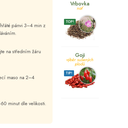
Vrbovka
nať
TOP!
ehřáté pánvi 3–4 min z
dáváním.
jte na středním žáru
Goji
výběr sušených
plodů
TIP!
uřecí maso na 2–4
0 minut dle velikosti.