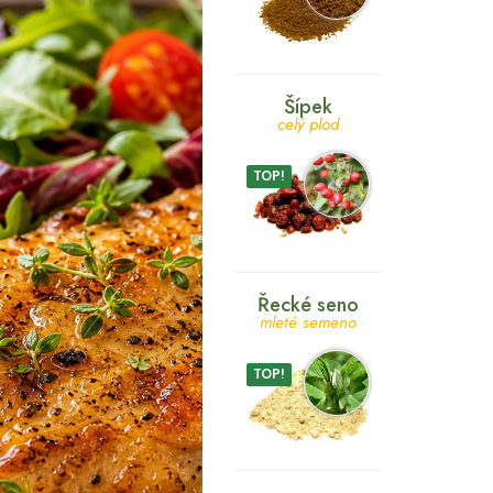
Šípek
celý plod
TOP!
Řecké seno
mleté semeno
TOP!