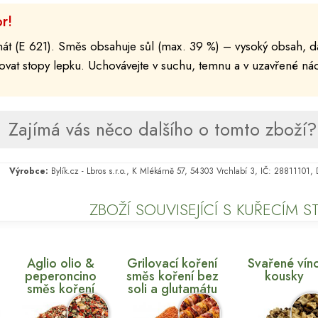
r!
t (E 621). Směs obsahuje sůl (max. 39 %) – vysoký obsah, da
ovat stopy lepku. Uchovávejte v suchu, temnu a v uzavřené n
Zajímá vás něco dalšího o tomto zboží? 
Výrobce:
Bylík.cz - Lbros s.r.o., K Mlékárně 57, 54303 Vrchlabí 3, IČ: 28811101
ZBOŽÍ SOUVISEJÍCÍ S KUŘECÍM 
Aglio olio &
Grilovací koření
Svařené vín
peperoncino
směs koření bez
kousky
směs koření
soli a glutamátu