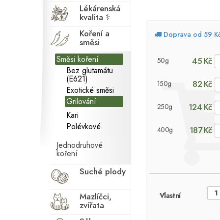
Lékárenská
kvalita ⚕
Koření a
Doprava od 59 K
směsi
Směsi koření
45 Kč
50g
Bez glutamátu
(E621)
82 Kč
150g
Exotické směsi
Grilování
124 Kč
250g
Kari
Polévkové
187 Kč
400g
Jednodruhové
koření
Suché plody
Mazlíčci,
Vlastní
zvířata