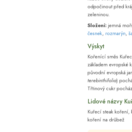
odpočinout před krá
zeleninou.
Složení:
jemná mořs
česnek
,
rozmarýn
,
š
Výskyt
Kořenící směs Kuřec
základem evropské k
původní evropská jar
terebinthifolia
) pochá
Třtinový cukr pocház
Lidové názvy Kuř
Kuřecí steak koření,
koření na drůbež