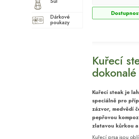
Sůl
Dostupnos
Dárkové
poukazy
Kuřecí st
dokonalé
Kuřecí steak je l
speciálně pro pří
zázvor, medvědí č
pepřovou kompozic
zlatavou kůrkou a
Kuřecí prsa jsou obl