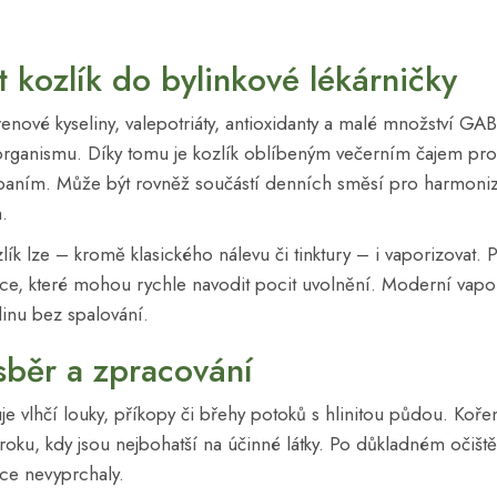
t kozlík do bylinkové lékárničky
enové kyseliny, valepotriáty, antioxidanty a malé množství GAB
rganismu. Díky tomu je kozlík oblíbeným večerním čajem pro ty
spaním. Může být rovněž součástí denních směsí pro harmoniz
.
zlík lze – kromě klasického nálevu či tinktury – i vaporizovat. 
lice, které mohou rychle navodit pocit uvolnění. Moderní vapo
linu bez spalování.
sběr a zpracování
e vlhčí louky, příkopy či břehy potoků s hlinitou půdou. Kořen
ku, kdy jsou nejbohatší na účinné látky. Po důkladném očištěn
ice nevyprchaly.