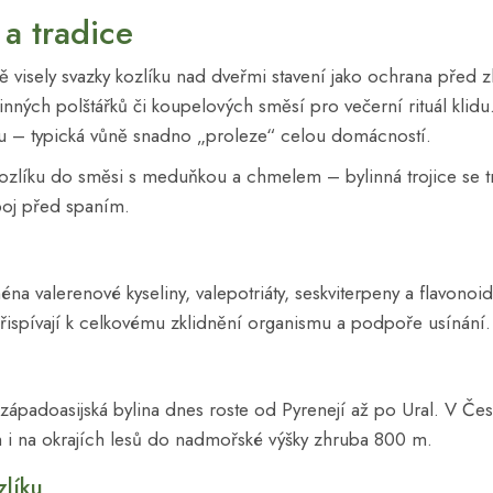
 a tradice
 visely svazky kozlíku nad dveřmi stavení jako ochrana před z
inných polštářků či koupelových směsí pro večerní rituál klidu.
 – typická vůně snadno „proleze“ celou domácností.
kozlíku do směsi s meduňkou a chmelem – bylinná trojice se tr
poj před spaním.
na valerenové kyseliny, valepotriáty, seskviterpeny a flavonoidy
přispívají k celkovému zklidnění organismu a podpoře usínání.
ápadoasijská bylina dnes roste od Pyrenejí až po Ural. V Česk
h i na okrajích lesů do nadmořské výšky zhruba 800 m.
zlíku