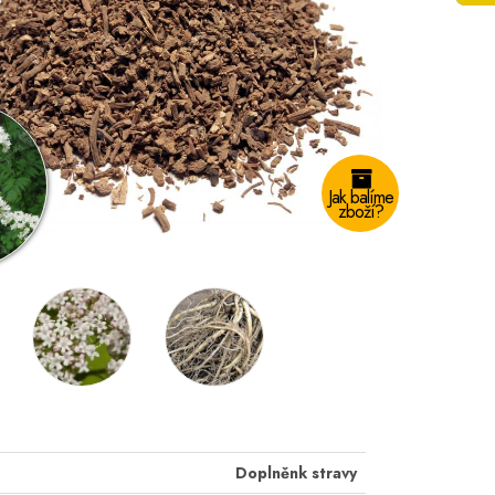
Jak balíme
zboží?
Doplněnk stravy