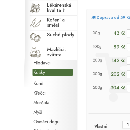
Lékárenská
kvalita ⚕
Doprava od 59 K
Koření a
směsi
43 Kč
30g
Agamy
Suché plody
Činčily
89 Kč
100g
Mazlíčci,
Fretky
zvířata
142 Kč
200g
Hlodavci
Kočky
202 Kč
300g
Koně
304 Kč
500g
Křečci
Morčata
Myši
Osmáci degu
Vlastní