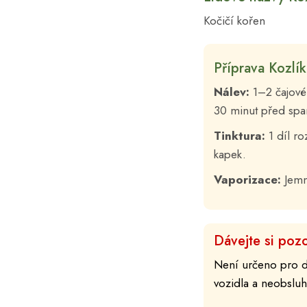
Kočičí kořen
Příprava Kozlí
Nálev:
1–2 čajové 
30 minut před spa
Tinktura:
1 díl ro
kapek.
Vaporizace:
Jemn
Dávejte si pozo
Není určeno pro dě
vozidla a neobsluh