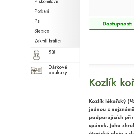
Pískomilové
Potkani
Psi
Dostupnost:
Slepice
Zakrslí králíci
Sůl
Dárkové
poukazy
Kozlík ko
Kozlík lékařský (
Va
jednou z nejznámě
podporujících při
spánek. Jeho zhru
éterické oleje a d