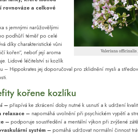
ní rovnováze a celkové
lka s jemnými narůžovělými
 po podhůří téměř po celé
á díky charakteristické vůni
Valeriana officinalis
ičí kořen“, neboť její aroma
e. Lidové léčitelství si kozlík
u – Hippokrates jej doporučoval pro zklidnění mysli a středověc
sti.
fity kořene kozlíku
í –
přispívá ke zkrácení doby nutné k usnutí a k udržení kvali
a relaxace –
napomáhá uvolnění při psychickém vypětí a str
ce –
podporuje soustředění a mentální výkon při zvýšené zátě
ovaskulární systém –
pomáhá udržovat normální činnost tráv