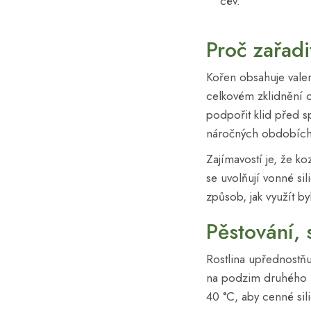
cév.
Proč zařadi
Kořen obsahuje valer
celkovém zklidnění o
podpořit klid před 
náročných obdobích
Zajímavostí je, že ko
se uvolňují vonné si
způsob, jak využít by
Pěstování, 
Rostlina upřednostňuj
na podzim druhého ro
40 °C, aby cenné sil