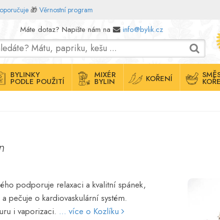
doporučuje
🎁
Věrnostní program
Máte dotaz? Napište nám na
info@bylik.cz
BYLINKY
MIXÉR
SMĚS
KOŘENÍ
PODLE POUŽITÍ
BYLIN
KOŘE
n
kého podporuje relaxaci a kvalitní spánek,
 a pečuje o kardiovaskulární systém.
uru i vaporizaci.
... více o Kozlíku