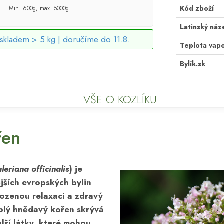
Kód zboží
Min. 600g, max. 5000g
Latinský náz
skladem > 5 kg |
doručíme do 11.8.
Teplota vap
Bylík.sk
VŠE O KOZLÍKU
řen
leriana officinalis
) je
jších evropských bylin
rozenou relaxaci a zdravý
blý hnědavý kořen skrývá
alší látky, které mohou