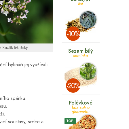
list
­-10%
 / Kozlík lékařský
Sezam bílý
semínko
í bylináři jej využívali
­-20%
tního spánku.
Polévkové
esu.
bez soli a
glutamátu
ži.
icí soustavy, srdce a
TOP!