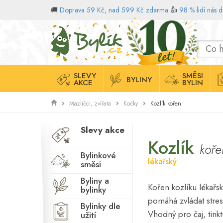
🚚
Doprava 59 Kč, nad 599 Kč zdarma
👍
98 % lidí nás 
Domů
SLEVY
SMĚSI
BYLINY
AKCE
BYLIN
Kozlík kořen
Mazlíčci, zvířata
Kočky
Slevy akce
Kozlík
koře
Bylinkové
lékařský
směsi
Byliny a
Kořen kozlíku lékařs
bylinky
pomáhá zvládat stres
Bylinky dle
Vhodný pro čaj, tinkt
užití