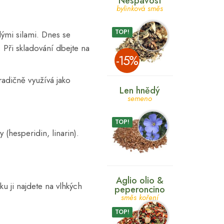
Nespavost
bylinková směs
TOP!
lými silami. Dnes se
 Při skladování dbejte na
­-15%
adičně využívá jako
Len hnědý
semeno
TOP!
 (hesperidin, linarin).
Aglio olio &
u ji najdete na vlhkých
peperoncino
směs koření
TOP!