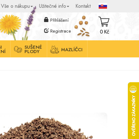
Vše o nákupu
Užitečné info
Kontakt
Přihlášení
Registrace
0 Kč
I
SUŠENÉ
MAZLÍČCI
NÍ
PLODY