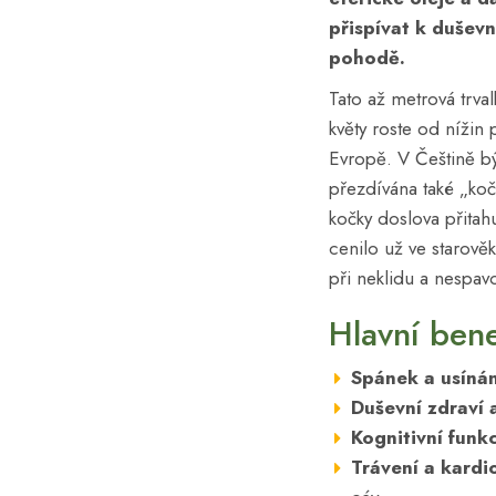
přispívat k dušev
pohodě.
Tato až metrová trva
květy roste od nížin
Evropě. V Češtině býv
přezdívána také „koč
kočky doslova přitahuj
cenilo už ve starověk
při neklidu a nespavo
Hlavní bene
Spánek a usínán
Duševní zdraví 
Kognitivní funk
Trávení a kardi