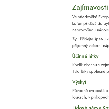
Zajímavosti
Ve středověké Evropě
kořen přidává do byl
neprodyšnou nádobu
Tip:
Přidejte špetku 
příjemný večerní ná
Účinné látky
Kozlík obsahuje zejmé
Tyto látky společně 
Výskyt
Původně evropská a z
loukách, v příkopec
Lidové názvy Ko