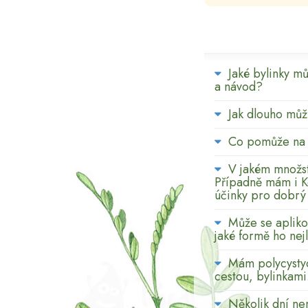
Jaké bylinky mů
a návod?
Jak dlouho můž
Co pomůže na n
V jakém množst
Případně mám i Koz
účinky pro dobrý
Může se apliko
jaké formě ho nej
Mám polycystyc
cestou, bylinkami
Několik dní ne