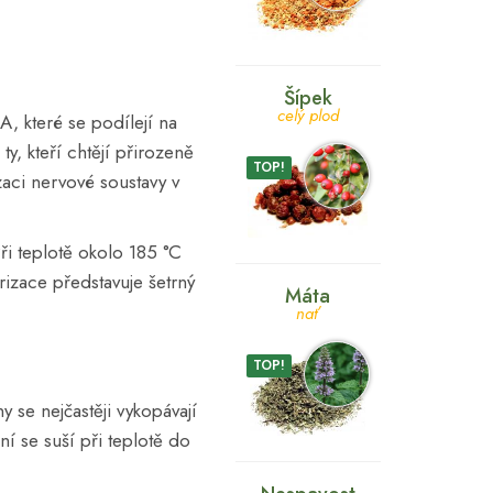
Šípek
celý plod
A, které se podílejí na
, kteří chtějí přirozeně
TOP!
aci nervové soustavy v
Při teplotě okolo 185 °C
rizace představuje šetrný
Máta
nať
TOP!
y se nejčastěji vykopávají
í se suší při teplotě do