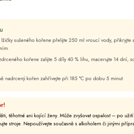
ku
lžičky sušeného kořene přelijte 250 ml vroucí vody, přikryjte a 
ním.
zdrceného kořene zalijte 5 díly 40 % lihu, macerujte 14 dní, 
ě nadrcený kořen zahřívejte při 185 °C po dobu 5 minut.
r!
ti, těhotné ani kojící ženy. Může zvyšovat ospalost – po užit
ujte stroje. Nepoužívejte současně s alkoholem či jinými přípra