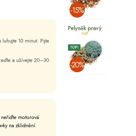
­-15%
Pelyněk pravý
nať
luhujte 10 minut. Pijte
TOP!
sceďte a užívejte 20–30
­-20%
í neřiďte motorová
vky na zklidnění.