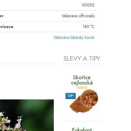
00052
ev
Valeriana officinalis
orizace
185 °C
Valeriána lekársky koreň
SLEVY A TIPY
Skořice
cejlonská
mletá
TIP!
Eukalypt