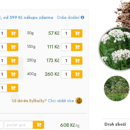
č, od 599 Kč nákupu zdarma
Doba dodání
57 Kč
50g
111 Kč
150g
173 Kč
250g
260 Kč
400g
Už sbíráte Bylíkačky?
Chci vědět více
Druh zboží
608 Kč
/kg