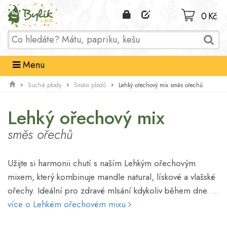
Domů
0 Kč
Menu
Lehký ořechový mix směs ořechů
Suché plody
Směsi plodů
Lehký ořechový mix
směs ořechů
Užijte si harmonii chutí s naším Lehkým ořechovým
mixem, který kombinuje mandle natural, lískové a vlašské
ořechy. Ideální pro zdravé mlsání kdykoliv během dne.
...
více o Lehkém ořechovém mixu