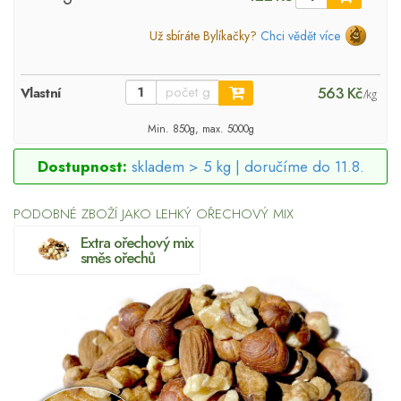
Už sbíráte Bylíkačky?
Chci vědět více
563 Kč
Vlastní
/kg
Min. 850g, max. 5000g
Dostupnost:
skladem > 5 kg |
doručíme do 11.8.
PODOBNÉ ZBOŽÍ JAKO LEHKÝ OŘECHOVÝ MIX
Extra ořechový mix
směs ořechů