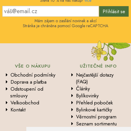
Sleva 10 % na váš nákup!
více
Přihlásit se
Mám zájem o zasílání novinek a akcí
Stránka je chráněna pomocí Google reCAPTCHA
VŠE O NÁKUPU
UŽITEČNÉ INFO
Obchodní podmínky
Nejčastější dotazy
(FAQ)
Doprava a platba
Články
Odstoupení od
smlouvy
Bylíkovinky
Velkoobchod
Přehled poboček
Kontakt
Bylinkové kartičky
Věrnostní program
Seznam sortimentu
Vysvětlení analytických