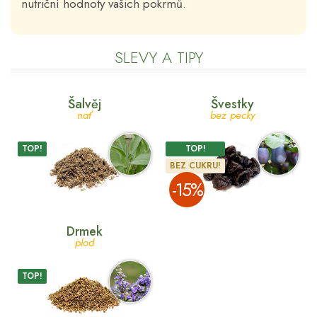
nutriční hodnoty vašich pokrmů.
SLEVY A TIPY
Šalvěj
Švestky
nať
bez pecky
TOP!
TOP!
BEZ CUKRU!
­-15%
Drmek
plod
TOP!