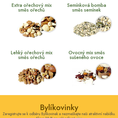
Extra ořechový mix
Semínková bomba
směs ořechů
směs semínek
Lehký ořechový mix
Ovocný mix směs
směs ořechů
sušeného ovoce
Bylíkovinky
Zaregistrujte se k odběru Bylíkovinek a nezmeškejte naši atraktivní nabídku.