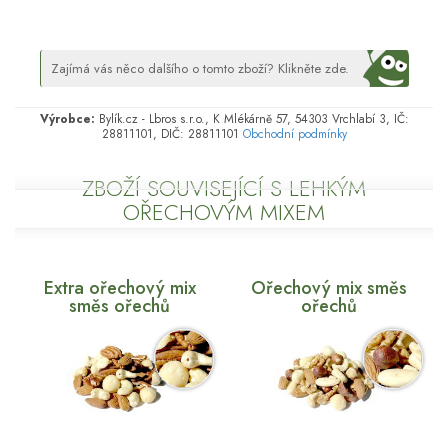
Zajímá vás něco dalšího o tomto zboží? Klikněte zde.
Výrobce:
Bylík.cz - Lbros s.r.o., K Mlékárně 57, 54303 Vrchlabí 3, IČ:
28811101, DIČ: 28811101
Obchodní podmínky
ZBOŽÍ SOUVISEJÍCÍ S LEHKÝM
OŘECHOVÝM MIXEM
Extra ořechový mix
Ořechový mix směs
směs ořechů
ořechů