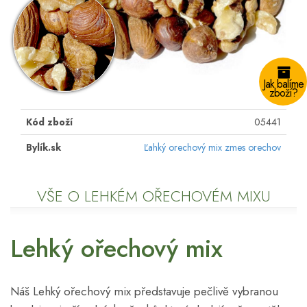
Jak balíme
zboží?
Kód zboží
05441
Bylík.sk
Ľahký orechový mix zmes orechov
VŠE O LEHKÉM OŘECHOVÉM MIXU
Lehký ořechový mix
Náš Lehký ořechový mix představuje pečlivě vybranou