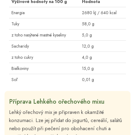
Výživové hodnoty na 100 g
Hodnota
Energia
2680 kJ / 640 kcal
Tuky
58,0 g
z toho nasýtené mastné kyseliny
5,0 g
Sacharidy
12,0 g
z toho cukry
4,0 g
Bielkoviny
15,0 g
Soľ
0,01 g
Příprava Lehkého ořechového mixu
Lehký ořechový mix je připraven k okamžité
konzumaci. Lze jej přidat do jogurtů, cereálií, salátů
nebo použít při pečení pro obohacení chuti a