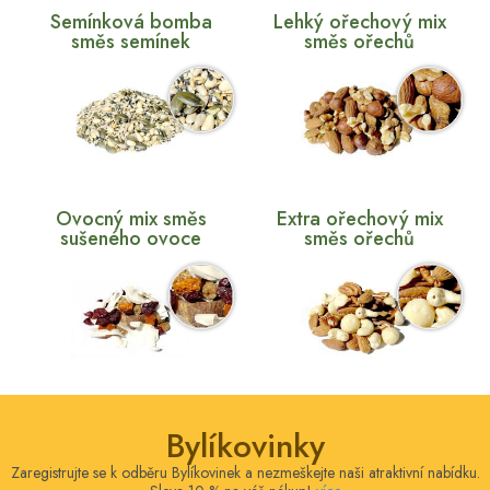
Semínková bomba
Lehký ořechový mix
směs semínek
směs ořechů
Ovocný mix směs
Extra ořechový mix
sušeného ovoce
směs ořechů
Bylíkovinky
Zaregistrujte se k odběru Bylíkovinek a nezmeškejte naši atraktivní nabídku.