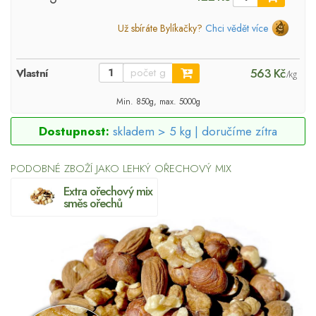
Už sbíráte Bylíkačky?
Chci vědět více
563 Kč
Vlastní
/kg
Min. 850g, max. 5000g
Dostupnost:
skladem > 5 kg |
doručíme zítra
PODOBNÉ ZBOŽÍ JAKO LEHKÝ OŘECHOVÝ MIX
Extra ořechový mix
směs ořechů