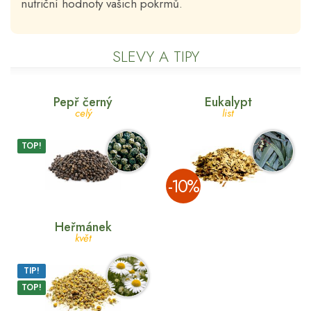
nutriční hodnoty vašich pokrmů.
SLEVY A TIPY
Pepř černý
Eukalypt
celý
list
TOP!
­-10%
Heřmánek
květ
TIP!
TOP!