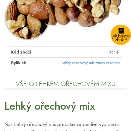
Jak balíme
zboží?
Kód zboží
05441
Bylík.sk
Ľahký orechový mix zmes orechov
VŠE O LEHKÉM OŘECHOVÉM MIXU
Lehký ořechový mix
Náš Lehký ořechový mix představuje pečlivě vybranou