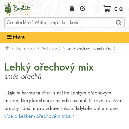
Domů
0 Kč
Menu
Lehký ořechový mix směs ořechů
Suché plody
Směsi plodů
Lehký ořechový mix
směs ořechů
Užijte si harmonii chutí s naším Lehkým ořechovým
mixem, který kombinuje mandle natural, lískové a vlašské
ořechy. Ideální pro zdravé mlsání kdykoliv během dne.
...
více o Lehkém ořechovém mixu