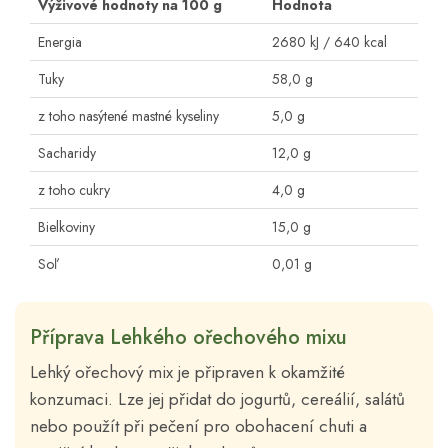
Výživové hodnoty na 100 g
Hodnota
Energia
2680 kJ / 640 kcal
Tuky
58,0 g
z toho nasýtené mastné kyseliny
5,0 g
Sacharidy
12,0 g
z toho cukry
4,0 g
Bielkoviny
15,0 g
Soľ
0,01 g
Příprava Lehkého ořechového mixu
Lehký ořechový mix je připraven k okamžité
konzumaci. Lze jej přidat do jogurtů, cereálií, salátů
nebo použít při pečení pro obohacení chuti a