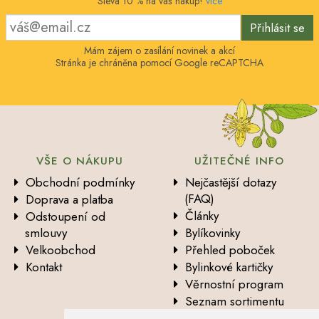
Sleva 10 % na váš nákup!
více
Přihlásit se
Mám zájem o zasílání novinek a akcí
Stránka je chráněna pomocí Google reCAPTCHA
VŠE O NÁKUPU
UŽITEČNÉ INFO
Obchodní podmínky
Nejčastější dotazy
(FAQ)
Doprava a platba
Články
Odstoupení od
smlouvy
Bylíkovinky
Velkoobchod
Přehled poboček
Kontakt
Bylinkové kartičky
Věrnostní program
Seznam sortimentu
Vysvětlení analytických