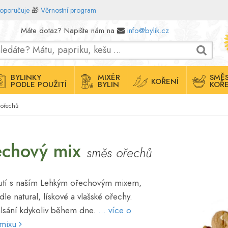
doporučuje
🎁
Věrnostní program
Máte dotaz? Napište nám na
info@bylik.cz
BYLINKY
MIXÉR
SMĚS
KOŘENÍ
PODLE POUŽITÍ
BYLIN
KOŘE
 ořechů
echový mix
směs ořechů
chutí s naším Lehkým ořechovým mixem,
le natural, lískové a vlašské ořechy.
mlsání kdykoliv během dne.
... více o
 mixu