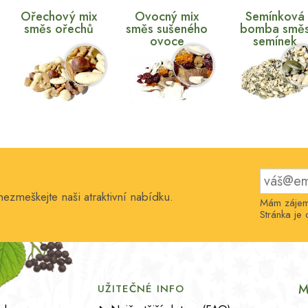
Ořechový mix
Ovocný mix
Semínková
směs ořechů
směs sušeného
bomba smě
ovoce
semínek
nezmeškejte naši atraktivní nabídku.
Mám zájem 
Stránka j
M
UŽITEČNÉ INFO