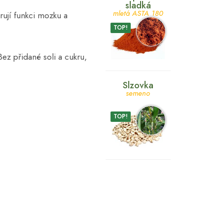
sladká
mletá ASTA 180
ují funkci mozku a
TOP!
Bez přidané soli a cukru,
Slzovka
semeno
TOP!