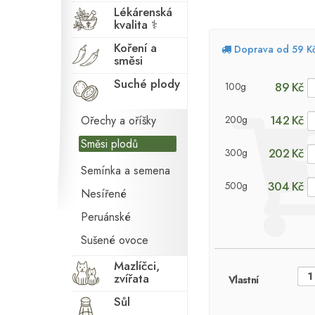
Lékárenská
kvalita ⚕
Koření a
Doprava od 59 K
směsi
Suché plody
89 Kč
100g
142 Kč
Ořechy a oříšky
200g
Směsi plodů
202 Kč
300g
Semínka a semena
304 Kč
500g
Nesířené
Peruánské
Sušené ovoce
Mazlíčci,
zvířata
Vlastní
Sůl