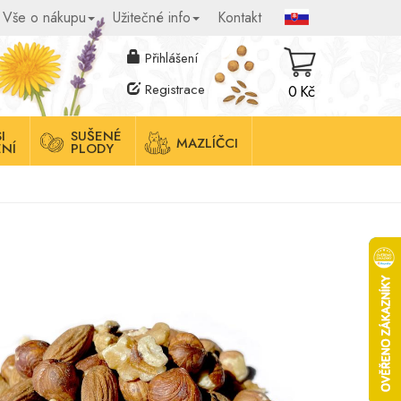
Vše o nákupu
Užitečné info
Kontakt
Přihlášení
Registrace
0 Kč
I
SUŠENÉ
MAZLÍČCI
NÍ
PLODY