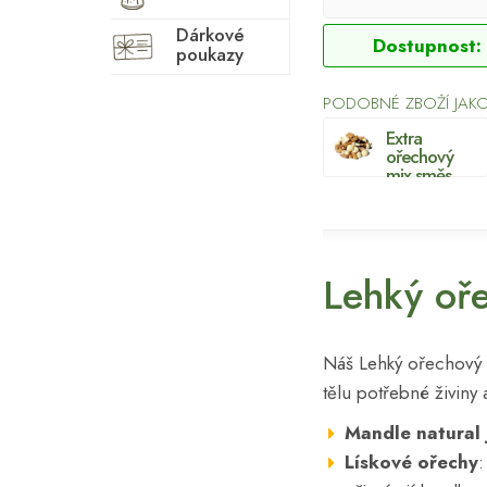
Dárkové
Dostupnost:
poukazy
PODOBNÉ ZBOŽÍ JAK
Extra
ořechový
mix směs
ořechů
Lehký oř
Náš Lehký ořechový 
tělu potřebné živiny
Mandle natural 
Lískové ořechy
: