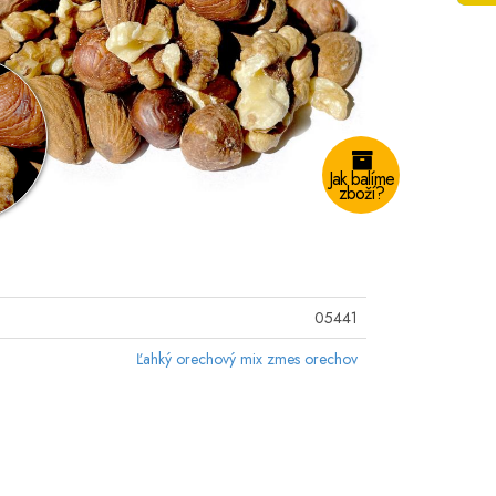
Jak balíme
zboží?
05441
Ľahký orechový mix zmes orechov