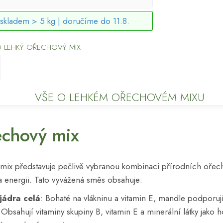
skladem > 5 kg |
doručíme do 11.8.
O LEHKÝ OŘECHOVÝ MIX
VŠE O LEHKÉM OŘECHOVÉM MIXU
echový mix
mix představuje pečlivě vybranou kombinaci přírodních ořech
 a energii. Tato vyvážená směs obsahuje:
jádra celá
: Bohaté na vlákninu a vitamin E, mandle podporuj
 Obsahují vitaminy skupiny B, vitamin E a minerální látky jako h