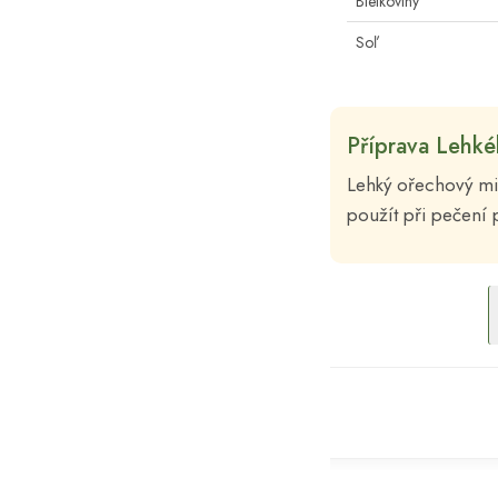
Bielkoviny
Soľ
Příprava Lehk
Lehký ořechový mix
použít při pečení 