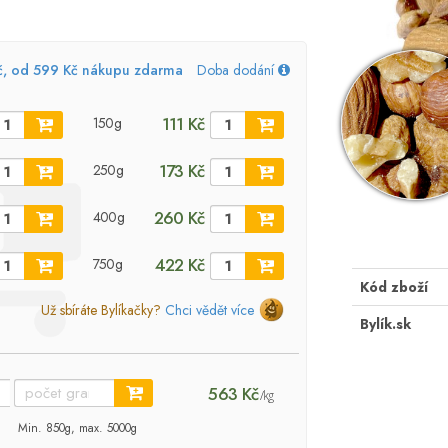
č, od 599 Kč nákupu zdarma
Doba dodání
111 Kč
150g
173 Kč
250g
260 Kč
400g
422 Kč
750g
Kód zboží
Už sbíráte Bylíkačky?
Chci vědět více
Bylík.sk
563 Kč
/kg
Min. 850g, max. 5000g