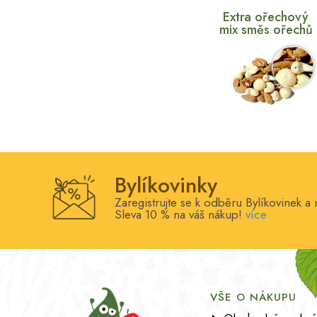
Extra ořechový
mix směs ořechů
Bylíkovinky
Zaregistrujte se k odběru Bylíkovinek a 
Sleva 10 % na váš nákup!
více
VŠE O NÁKUPU