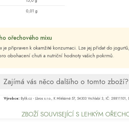
15,0 g
0,01 g
ého ořechového mixu
 je připraven k okamžité konzumaci. Lze jej přidat do jogurtů,
pro obohacení chuti a nutriční hodnoty vašich pokrmů.
Zajímá vás něco dalšího o tomto zboží? 
Výrobce:
Bylík.cz - Lbros s.r.o., K Mlékárně 57, 54303 Vrchlabí 3, IČ: 28811101
ZBOŽÍ SOUVISEJÍCÍ S LEHKÝM OŘEC