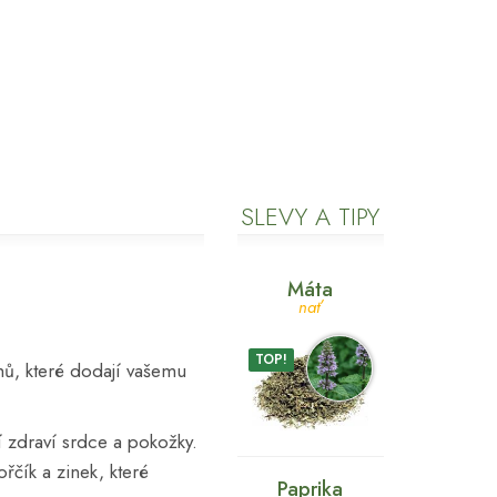
SLEVY A TIPY
Máta
nať
TOP!
ů, které dodají vašemu
í zdraví srdce a pokožky.
ořčík a zinek, které
Paprika