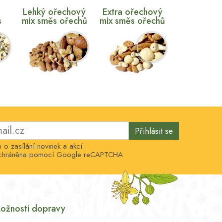
Lehký ořechový
Extra ořechový
s
mix směs ořechů
mix směs ořechů
Přihlásit se
o zasílání novinek a akcí
e chráněna pomocí Google reCAPTCHA
ožnosti dopravy