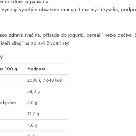
ovému zdraví organismu.
: Vynikají vysokým obsahem omega-3 mastných kyselin, podpor
jako zdravá svačina, přísada do jogurtů, cereálií nebo pečiva. 
teří dbají na zdravý životní styl.
y
na 100 g
Hodnota
2680 kJ / 640 kcal
58,0 g
é kyseliny
5,0 g
12,0 g
4,0 g