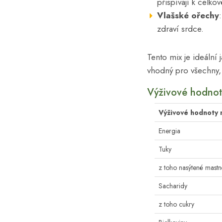
přispívají k celk
Vlašské ořechy
zdraví srdce.
Tento mix je ideální 
vhodný pro všechny, k
Výživové hodnot
Výživové hodnoty 
Energia
Tuky
z toho nasýtené mastn
Sacharidy
z toho cukry