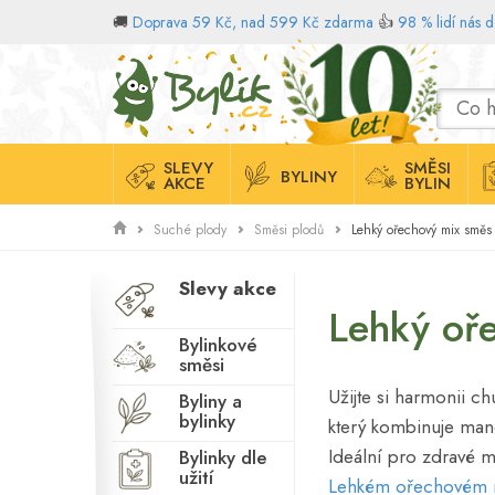
🚚
Doprava 59 Kč, nad 599 Kč zdarma
👍
98 % lidí nás 
Domů
SLEVY
SMĚSI
BYLINY
AKCE
BYLIN
Lehký ořechový mix směs
Suché plody
Směsi plodů
Slevy akce
Lehký oř
Bylinkové
směsi
Užijte si harmonii 
Byliny a
bylinky
který kombinuje mand
Ideální pro zdravé 
Bylinky dle
užití
Lehkém ořechovém