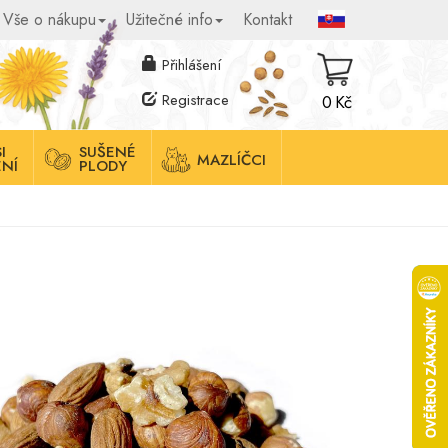
Vše o nákupu
Užitečné info
Kontakt
Přihlášení
Registrace
0 Kč
I
SUŠENÉ
MAZLÍČCI
NÍ
PLODY