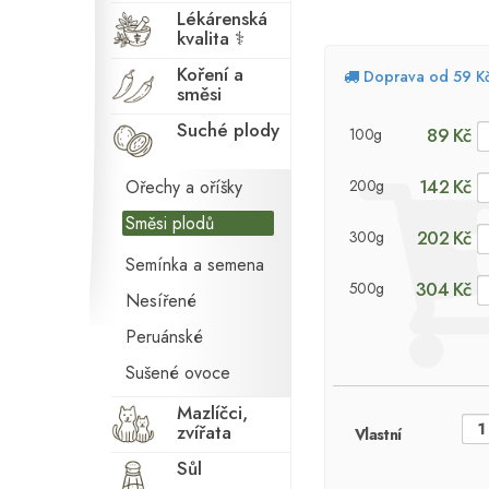
Lékárenská
kvalita ⚕
Koření a
Doprava od 59 K
směsi
Suché plody
89 Kč
100g
142 Kč
Ořechy a oříšky
200g
Směsi plodů
202 Kč
300g
Semínka a semena
304 Kč
500g
Nesířené
Peruánské
Sušené ovoce
Mazlíčci,
zvířata
Vlastní
Sůl