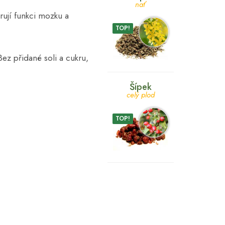
nať
ují funkci mozku a
TOP!
Bez přidané soli a cukru,
Šípek
celý plod
TOP!