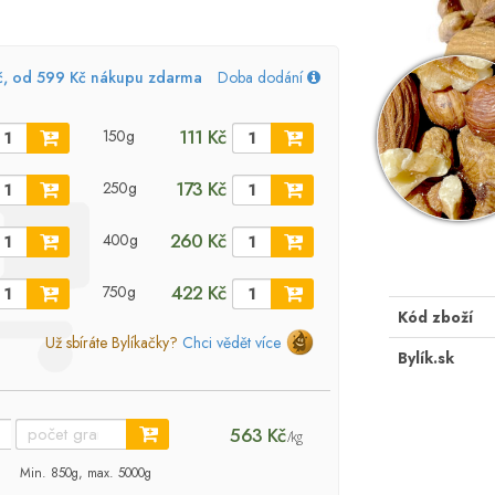
č, od 599 Kč nákupu zdarma
Doba dodání
111 Kč
150g
173 Kč
250g
260 Kč
400g
422 Kč
750g
Kód zboží
Už sbíráte Bylíkačky?
Chci vědět více
Bylík.sk
563 Kč
/kg
Min. 850g, max. 5000g