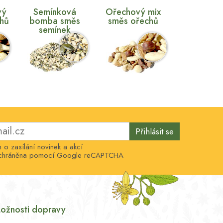
vý
Semínková
Ořechový mix
chů
bomba směs
směs ořechů
semínek
Přihlásit se
o zasílání novinek a akcí
e chráněna pomocí Google reCAPTCHA
ožnosti dopravy