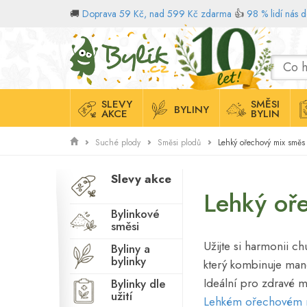
🚚
Doprava 59 Kč, nad 599 Kč zdarma
👍
98 % lidí nás 
Domů
SLEVY
SMĚSI
BYLINY
AKCE
BYLIN
Lehký ořechový mix směs
Suché plody
Směsi plodů
Slevy akce
Lehký oř
Bylinkové
směsi
Užijte si harmonii 
Byliny a
bylinky
který kombinuje mand
Ideální pro zdravé 
Bylinky dle
užití
Lehkém ořechovém