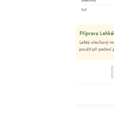
Bielkoviny
Soľ
Příprava Lehk
Lehký ořechový mix
použít při pečení 