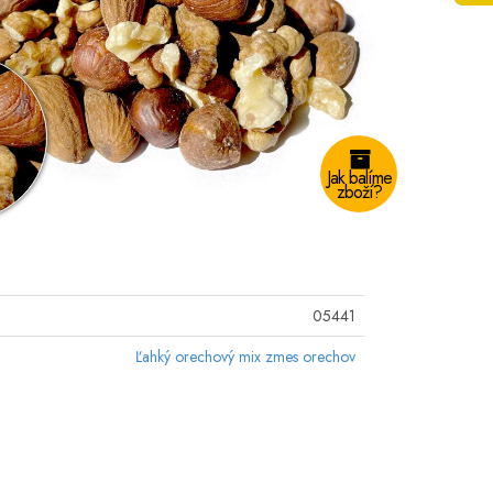
Jak balíme
zboží?
05441
Ľahký orechový mix zmes orechov