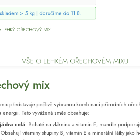
skladem > 5 kg |
doručíme do 11.8.
O LEHKÝ OŘECHOVÝ MIX
VŠE O LEHKÉM OŘECHOVÉM MIXU
echový mix
mix představuje pečlivě vybranou kombinaci přírodních ořech
 a energii. Tato vyvážená směs obsahuje:
jádra celá
: Bohaté na vlákninu a vitamin E, mandle podporuj
 Obsahují vitaminy skupiny B, vitamin E a minerální látky jako h