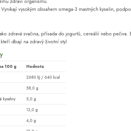
ovému zdraví organismu.
: Vynikají vysokým obsahem omega-3 mastných kyselin, podpor
jako zdravá svačina, přísada do jogurtů, cereálií nebo pečiva. 
teří dbají na zdravý životní styl.
y
na 100 g
Hodnota
2680 kJ / 640 kcal
58,0 g
é kyseliny
5,0 g
12,0 g
4,0 g