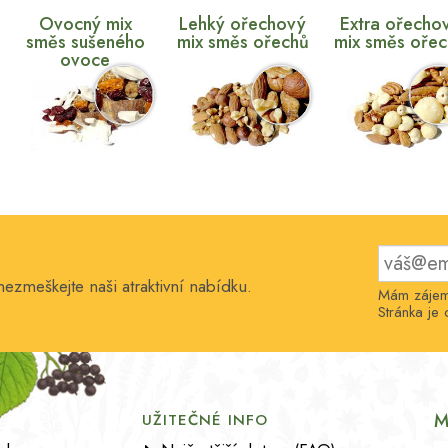
Ovocný mix
Lehký ořechový
Extra ořecho
směs sušeného
mix směs ořechů
mix směs oře
ovoce
nezmeškejte naši atraktivní nabídku.
Mám zájem 
Stránka j
M
UŽITEČNÉ INFO