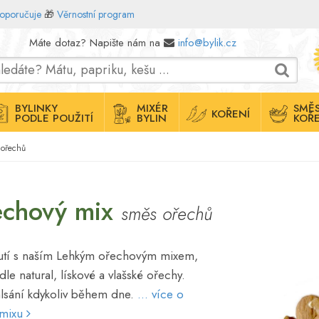
doporučuje
🎁
Věrnostní program
Máte dotaz? Napište nám na
info@bylik.cz
BYLINKY
MIXÉR
SMĚS
KOŘENÍ
PODLE POUŽITÍ
BYLIN
KOŘE
 ořechů
echový mix
směs ořechů
chutí s naším Lehkým ořechovým mixem,
le natural, lískové a vlašské ořechy.
mlsání kdykoliv během dne.
... více o
 mixu