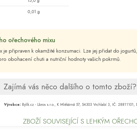
15,0 g
0,01 g
ého ořechového mixu
 je připraven k okamžité konzumaci. Lze jej přidat do jogurtů,
pro obohacení chuti a nutriční hodnoty vašich pokrmů.
Zajímá vás něco dalšího o tomto zboží? 
Výrobce:
Bylík.cz - Lbros s.r.o., K Mlékárně 57, 54303 Vrchlabí 3, IČ: 28811101
ZBOŽÍ SOUVISEJÍCÍ S LEHKÝM OŘEC