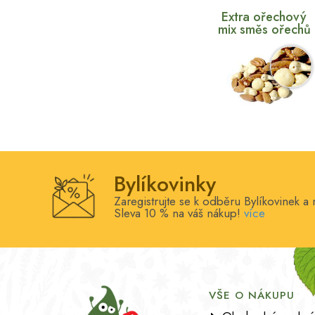
Extra ořechový
mix směs ořechů
Bylíkovinky
Zaregistrujte se k odběru Bylíkovinek a 
Sleva 10 % na váš nákup!
více
VŠE O NÁKUPU