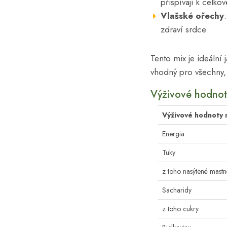
přispívají k celk
Vlašské ořechy
zdraví srdce.
Tento mix je ideální 
vhodný pro všechny, k
Výživové hodnot
Výživové hodnoty 
Energia
Tuky
z toho nasýtené mastn
Sacharidy
z toho cukry