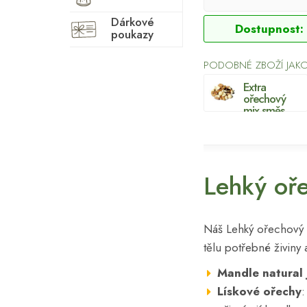
Dárkové
Dostupnost:
poukazy
PODOBNÉ ZBOŽÍ JAK
Extra
ořechový
mix směs
ořechů
Lehký oř
Náš Lehký ořechový 
tělu potřebné živiny
Mandle natural 
Lískové ořechy
: