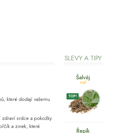
SLEVY A TIPY
Šalvěj
nať
TOP!
ů, které dodají vašemu
í zdraví srdce a pokožky.
ořčík a zinek, které
Řepík